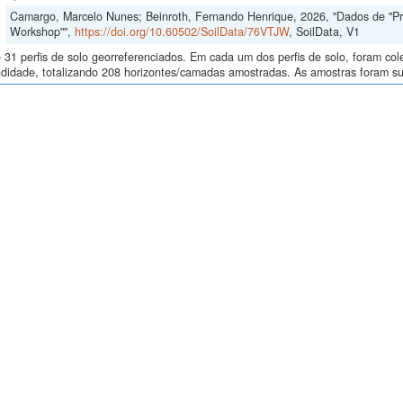
Camargo, Marcelo Nunes; Beinroth, Fernando Henrique, 2026, "Dados de "Proce
Workshop"",
https://doi.org/10.60502/SoilData/76VTJW
, SoilData, V1
 31 perfis de solo georreferenciados. Em cada um dos perfis de solo, foram c
didade, totalizando 208 horizontes/camadas amostradas. As amostras foram sub