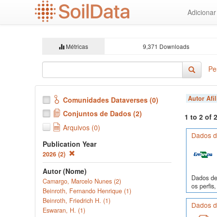
Ir
Adiciona
para
o
conteúdo
principal
Métricas
9,371 Downloads
Pe
Autor Afi
Comunidades Dataverses (0)
Conjuntos de Dados (2)
1 to 2 of
Arquivos (0)
Dados de
Publication Year
2026 (2)
Autor (Nome)
Dados de 
Camargo, Marcelo Nunes (2)
os perfi
Beinroth, Fernando Henrique (1)
Beinroth, Friedrich H. (1)
Dados de
Eswaran, H. (1)