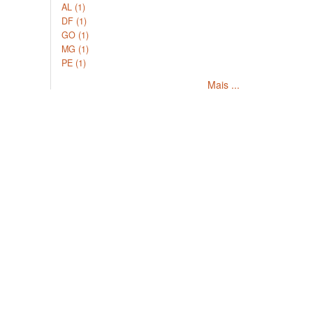
AL (1)
DF (1)
GO (1)
MG (1)
PE (1)
Mais ...
Copyright © 2026, SoilData
Sobre
Políti
Conheça o SoilData
Políticas 