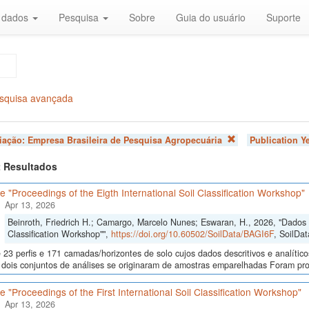
r dados
Pesquisa
Sobre
Guia do usuário
Suporte
squisa avançada
liação:
Empresa Brasileira de Pesquisa Agropecuária
Publication Y
 2 Resultados
 "Proceedings of the Eigth International Soil Classification Workshop"
Apr 13, 2026
Beinroth, Friedrich H.; Camargo, Marcelo Nunes; Eswaran, H., 2026, "Dados d
Classification Workshop"",
https://doi.org/10.60502/SoilData/BAGI6F
, SoilDat
23 perfis e 171 camadas/horizontes de solo cujos dados descritivos e analític
s, dois conjuntos de análises se originaram de amostras emparelhadas Foram p
 "Proceedings of the First International Soil Classification Workshop"
Apr 13, 2026