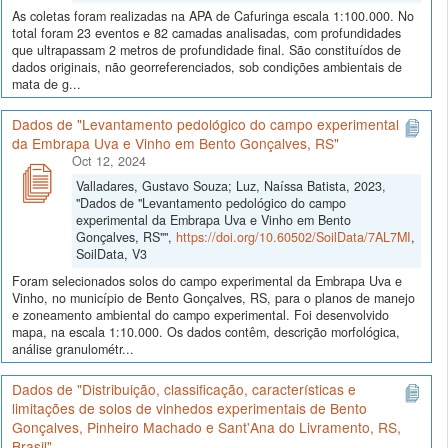
As coletas foram realizadas na APA de Cafuringa escala 1:100.000. No
total foram 23 eventos e 82 camadas analisadas, com profundidades
que ultrapassam 2 metros de profundidade final. São constituídos de
dados originais, não georreferenciados, sob condições ambientais de
mata de g...
Dados de "Levantamento pedológico do campo experimental
da Embrapa Uva e Vinho em Bento Gonçalves, RS"
Oct 12, 2024
Valladares, Gustavo Souza; Luz, Naíssa Batista, 2023,
"Dados de "Levantamento pedológico do campo
experimental da Embrapa Uva e Vinho em Bento
Gonçalves, RS"",
https://doi.org/10.60502/SoilData/7AL7MI
,
SoilData, V3
Foram selecionados solos do campo experimental da Embrapa Uva e
Vinho, no município de Bento Gonçalves, RS, para o planos de manejo
e zoneamento ambiental do campo experimental. Foi desenvolvido
mapa, na escala 1:10.000. Os dados contêm, descrição morfológica,
análise granulométr...
Dados de "Distribuição, classificação, características e
limitações de solos de vinhedos experimentais de Bento
Gonçalves, Pinheiro Machado e Sant'Ana do Livramento, RS,
Brasil"