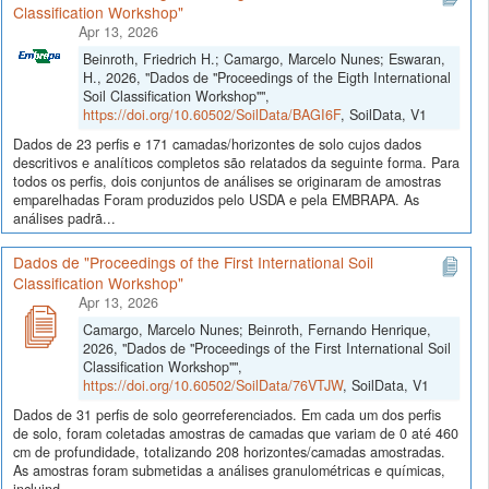
Classification Workshop"
Apr 13, 2026
Beinroth, Friedrich H.; Camargo, Marcelo Nunes; Eswaran,
H., 2026, "Dados de "Proceedings of the Eigth International
Soil Classification Workshop"",
https://doi.org/10.60502/SoilData/BAGI6F
, SoilData, V1
Dados de 23 perfis e 171 camadas/horizontes de solo cujos dados
descritivos e analíticos completos são relatados da seguinte forma. Para
todos os perfis, dois conjuntos de análises se originaram de amostras
emparelhadas Foram produzidos pelo USDA e pela EMBRAPA. As
análises padrã...
Dados de "Proceedings of the First International Soil
Classification Workshop"
Apr 13, 2026
Camargo, Marcelo Nunes; Beinroth, Fernando Henrique,
2026, "Dados de "Proceedings of the First International Soil
Classification Workshop"",
https://doi.org/10.60502/SoilData/76VTJW
, SoilData, V1
Dados de 31 perfis de solo georreferenciados. Em cada um dos perfis
de solo, foram coletadas amostras de camadas que variam de 0 até 460
cm de profundidade, totalizando 208 horizontes/camadas amostradas.
As amostras foram submetidas a análises granulométricas e químicas,