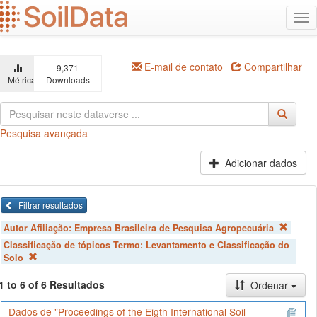
Ir
Alt
para
na
o
conteúdo
principal
E-mail de contato
Compartilhar
9,371
Métricas
Downloads
Pesquisa avançada
Adicionar dados
Filtrar resultados
Autor Afiliação:
Empresa Brasileira de Pesquisa Agropecuária
Classificação de tópicos Termo:
Levantamento e Classificação do
Solo
1 to 6 of 6 Resultados
Ordenar
Dados de "Proceedings of the Eigth International Soil