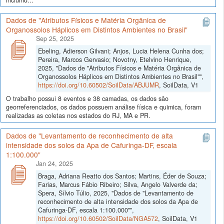
incluind...
Dados de "Atributos Físicos e Matéria Orgânica de
Organossolos Háplicos em Distintos Ambientes no Brasil"
Sep 25, 2025
Ebeling, Adierson Gilvani; Anjos, Lucia Helena Cunha dos;
Pereira, Marcos Gervasio; Novotny, Etelvino Henrique,
2025, "Dados de "Atributos Físicos e Matéria Orgânica de
Organossolos Háplicos em Distintos Ambientes no Brasil"",
https://doi.org/10.60502/SoilData/ABJUMR
, SoilData, V1
O trabalho possui 8 eventos e 38 camadas, os dados são
georreferenciados, os dados possuem análise física e quimica, foram
realizadas as coletas nos estados do RJ, MA e PR.
Dados de "Levantamento de reconhecimento de alta
intensidade dos solos da Apa de Cafuringa-DF, escala
1:100.000"
Jan 24, 2025
Braga, Adriana Reatto dos Santos; Martins, Éder de Souza;
Farias, Marcus Fábio Ribeiro; Silva, Angelo Valverde da;
Spera, Sílvio Túlio, 2025, "Dados de "Levantamento de
reconhecimento de alta intensidade dos solos da Apa de
Cafuringa-DF, escala 1:100.000"",
https://doi.org/10.60502/SoilData/NGA572
, SoilData, V1