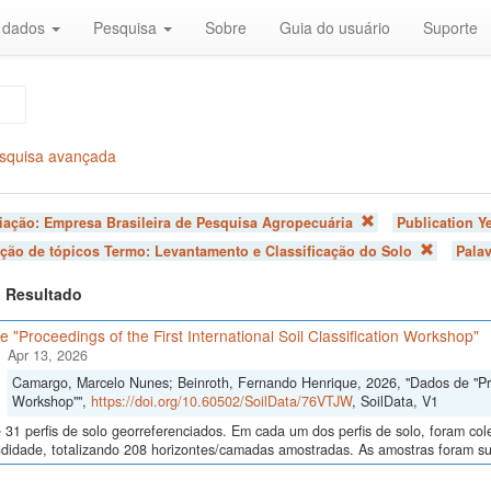
r dados
Pesquisa
Sobre
Guia do usuário
Suporte
squisa avançada
liação:
Empresa Brasileira de Pesquisa Agropecuária
Publication Y
ação de tópicos Termo:
Levantamento e Classificação do Solo
Pala
 1 Resultado
 "Proceedings of the First International Soil Classification Workshop"
Apr 13, 2026
Camargo, Marcelo Nunes; Beinroth, Fernando Henrique, 2026, "Dados de "Proce
Workshop"",
https://doi.org/10.60502/SoilData/76VTJW
, SoilData, V1
 31 perfis de solo georreferenciados. Em cada um dos perfis de solo, foram c
didade, totalizando 208 horizontes/camadas amostradas. As amostras foram sub