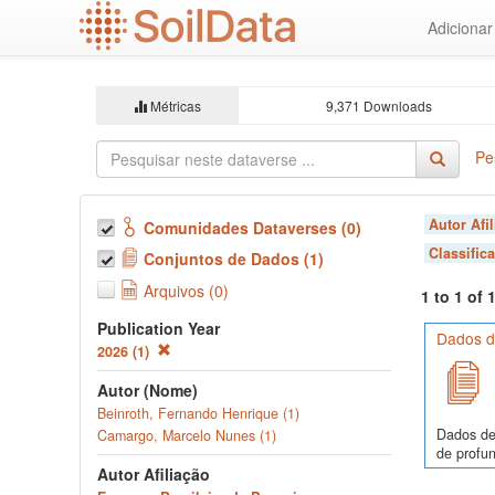
Ir
Adiciona
para
o
conteúdo
principal
Métricas
9,371 Downloads
Pe
Autor Afi
Comunidades Dataverses (0)
Classific
Conjuntos de Dados (1)
Arquivos (0)
1 to 1 of
Publication Year
Dados de
2026 (1)
Autor (Nome)
Beinroth, Fernando Henrique (1)
Dados de
Camargo, Marcelo Nunes (1)
de profun
Autor Afiliação