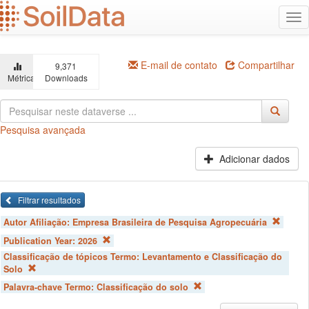
Ir
Alt
para
na
o
conteúdo
principal
E-mail de contato
Compartilhar
9,371
Métricas
Downloads
Pesquisa avançada
Adicionar dados
Filtrar resultados
Autor Afiliação:
Empresa Brasileira de Pesquisa Agropecuária
Publication Year:
2026
Classificação de tópicos Termo:
Levantamento e Classificação do
Solo
Palavra-chave Termo:
Classificação do solo