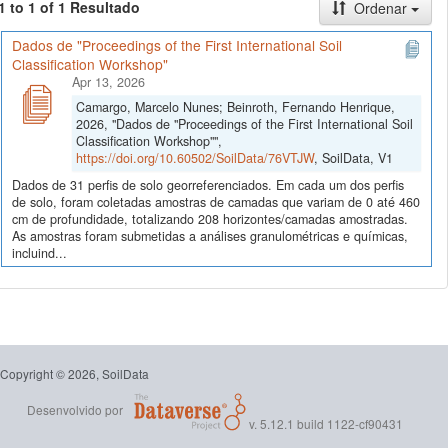
1 to 1 of 1 Resultado
Ordenar
Dados de "Proceedings of the First International Soil
Classification Workshop"
Apr 13, 2026
Camargo, Marcelo Nunes; Beinroth, Fernando Henrique,
2026, "Dados de "Proceedings of the First International Soil
Classification Workshop"",
https://doi.org/10.60502/SoilData/76VTJW
, SoilData, V1
Dados de 31 perfis de solo georreferenciados. Em cada um dos perfis
de solo, foram coletadas amostras de camadas que variam de 0 até 460
cm de profundidade, totalizando 208 horizontes/camadas amostradas.
As amostras foram submetidas a análises granulométricas e químicas,
incluind...
Copyright © 2026, SoilData
Desenvolvido por
v. 5.12.1 build 1122-cf90431