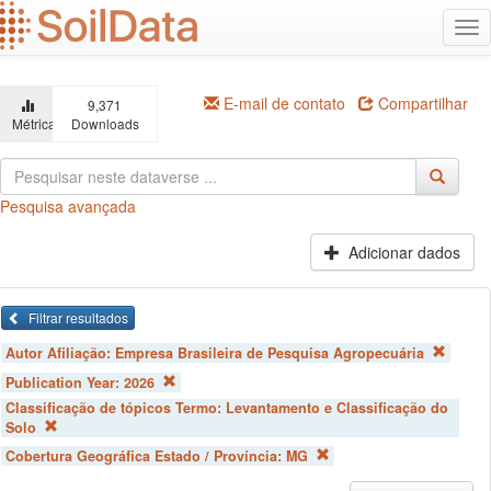
Ir
Alt
para
na
o
conteúdo
principal
E-mail de contato
Compartilhar
9,371
Métricas
Downloads
Pesquisa avançada
Adicionar dados
Filtrar resultados
Autor Afiliação:
Empresa Brasileira de Pesquisa Agropecuária
Publication Year:
2026
Classificação de tópicos Termo:
Levantamento e Classificação do
Solo
Cobertura Geográfica Estado / Província:
MG