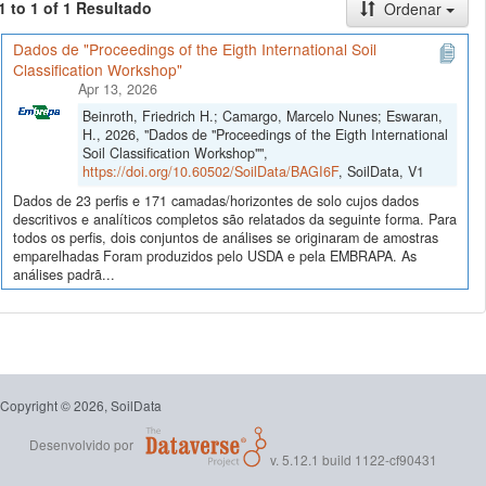
1 to 1 of 1 Resultado
Ordenar
Dados de "Proceedings of the Eigth International Soil
Classification Workshop"
Apr 13, 2026
Beinroth, Friedrich H.; Camargo, Marcelo Nunes; Eswaran,
H., 2026, "Dados de "Proceedings of the Eigth International
Soil Classification Workshop"",
https://doi.org/10.60502/SoilData/BAGI6F
, SoilData, V1
Dados de 23 perfis e 171 camadas/horizontes de solo cujos dados
descritivos e analíticos completos são relatados da seguinte forma. Para
todos os perfis, dois conjuntos de análises se originaram de amostras
emparelhadas Foram produzidos pelo USDA e pela EMBRAPA. As
análises padrã...
Copyright © 2026, SoilData
Desenvolvido por
v. 5.12.1 build 1122-cf90431