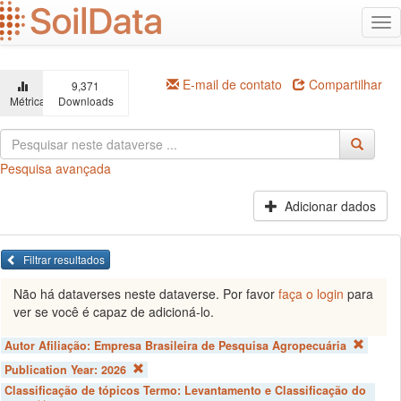
Ir
Alt
para
na
o
conteúdo
principal
E-mail de contato
Compartilhar
9,371
Métricas
Downloads
Pesquisa avançada
Adicionar dados
Filtrar resultados
Não há dataverses neste dataverse. Por favor
faça o login
para
ver se você é capaz de adicioná-lo.
Autor Afiliação:
Empresa Brasileira de Pesquisa Agropecuária
Publication Year:
2026
Classificação de tópicos Termo:
Levantamento e Classificação do