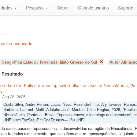
r dados
Pesquisa
Sobre
Guia do usuário
Suporte
squisa avançada
 Geográfica Estado / Província:
Mato Grosso do Sul
Autor Afiliaçã
 1 Resultado
ion data for: Soils surrounding saline-alkaline lakes of Nhecolândia, P
ry
Aug 28, 2025
Costa-Silva, André Renan; Lucas, Yves; Rezende-Filho, Ary Tavares; Ramos, 
Barbiero, Laurent; Melfi, Adolpho José; Montes, Célia Regina, 2025, "Replicati
Nhecolândia, Pantanal, Brazil: Toposequences, mineralogy and chemistry",
h
UNF:6:sY/FozSeauP75CnoZz0u2w== [fileUNF]
 de dados base de topossequências desenvolvidas na região da Nhecolândia, 
e solo tradados manualmente, que compõem quatro topossequências, seguindo o 