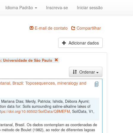
Idioma Padrão
Inscreva-se
Iniciar sessão
E-mail de contato
Compartilhar
Adicionar dados
o:
Universidade de São Paulo
Ordenar
antanal, Brazil: Toposequences, mineralogy and
Mariana Dias; Merdy, Patricia; Ishida, Débora Ayumi;
on data for: Soils surrounding saline-alkaline lakes of
ttps://doi.org/10.60502/SoilData/QBMEFM
, SoilData, V1,
Pantanal, Brasil. Os dados contemplam as coordenadas de
método de Boulet (1982), ao redor de diferentes lagoas