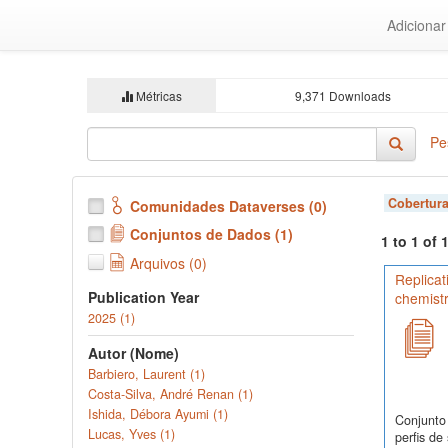
Ir
Adiciona
para
o
conteúdo
principal
Métricas
9,371 Downloads
Pe
Cobertura
Comunidades Dataverses (0)
Conjuntos de Dados (1)
1 to 1 of
Arquivos (0)
Replicat
Publication Year
chemist
2025 (1)
Autor (Nome)
Barbiero, Laurent (1)
Costa-Silva, André Renan (1)
Ishida, Débora Ayumi (1)
Conjunto
Lucas, Yves (1)
perfis d