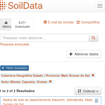
Ir
Alt
para
na
o
conteúdo
principal
E-mail de contato
Compartilhar
9,371
Métricas
Downloads
Pesquisa avançada
Adicionar dados
Filtrar resultados
Cobertura Geográfica Estado / Província:
Mato Grosso do Sul
Autor (Nome):
Capoane, Viviane
1 to 2 of 2 Resultados
Ordenar
Dados de solo do Assentamento Nazareh, Sidrolândia, Mato
Grosso do Sul