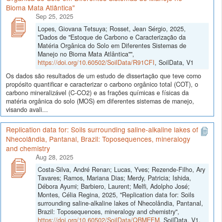
Bioma Mata Atlântica"
Sep 25, 2025
Lopes, Giovana Tetsuya; Rosset, Jean Sérgio, 2025,
"Dados de "Estoque de Carbono e Caracterização da
Matéria Orgânica do Solo em Diferentes Sistemas de
Manejo no Bioma Mata Atlântica"",
https://doi.org/10.60502/SoilData/R91CFI
, SoilData, V1
Os dados são resultados de um estudo de dissertação que teve como
propósito quantificar e caracterizar o carbono orgânico total (COT), o
carbono mineralizável (C-CO2) e as frações químicas e físicas da
matéria orgânica do solo (MOS) em diferentes sistemas de manejo,
visando avali...
Replication data for: Soils surrounding saline-alkaline lakes of
Nhecolândia, Pantanal, Brazil: Toposequences, mineralogy
and chemistry
Aug 28, 2025
Costa-Silva, André Renan; Lucas, Yves; Rezende-Filho, Ary
Tavares; Ramos, Mariana Dias; Merdy, Patricia; Ishida,
Débora Ayumi; Barbiero, Laurent; Melfi, Adolpho José;
Montes, Célia Regina, 2025, "Replication data for: Soils
surrounding saline-alkaline lakes of Nhecolândia, Pantanal,
Brazil: Toposequences, mineralogy and chemistry",
https://doi.org/10.60502/SoilData/QBMEFM
, SoilData, V1,