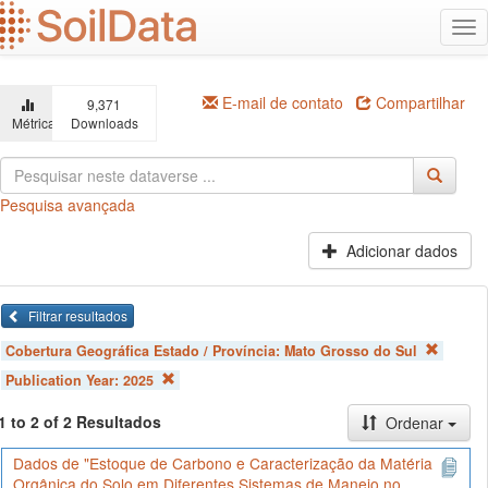
Ir
Alt
para
na
o
conteúdo
principal
E-mail de contato
Compartilhar
9,371
Métricas
Downloads
Pesquisa avançada
Adicionar dados
Filtrar resultados
Cobertura Geográfica Estado / Província:
Mato Grosso do Sul
Publication Year:
2025
1 to 2 of 2 Resultados
Ordenar
Dados de "Estoque de Carbono e Caracterização da Matéria
Orgânica do Solo em Diferentes Sistemas de Manejo no