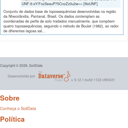
UNF:6:sY/FozSeauP75CnoZz0u2w== [fileUNF]
Conjunto de dados base de topossequências desenvolvidas na região
da Nhecolândia, Pantanal, Brasil. Os dados contemplam as
coordenadas de perfis de solo tradados manualmente, que compõem
quatro topossequências, seguindo o método de Boulet (1982), ao redor
de diferentes lagoas sal...
Copyright © 2026, SoilData
Desenvolvido por
v. 5.12.1 build 1122-cf90431
Sobre
Conheça o SoilData
Política