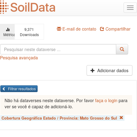
Ir
Alt
para
na
o
conteúdo
principal
E-mail de contato
Compartilhar
9,371
Métricas
Downloads
Pesquisa avançada
Adicionar dados
Filtrar resultados
Não há dataverses neste dataverse. Por favor
faça o login
para
ver se você é capaz de adicioná-lo.
Cobertura Geográfica Estado / Província:
Mato Grosso do Sul