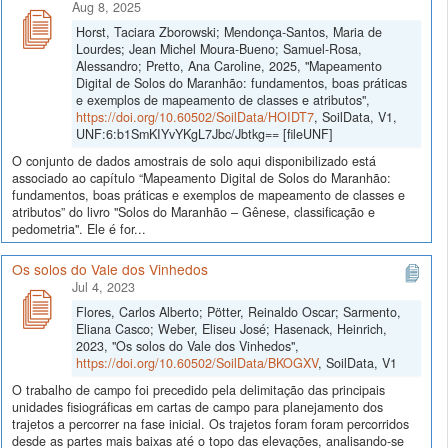
Aug 8, 2025
Horst, Taciara Zborowski; Mendonça-Santos, Maria de
Lourdes; Jean Michel Moura-Bueno; Samuel-Rosa,
Alessandro; Pretto, Ana Caroline, 2025, "Mapeamento
Digital de Solos do Maranhão: fundamentos, boas práticas
e exemplos de mapeamento de classes e atributos",
https://doi.org/10.60502/SoilData/HOIDT7
, SoilData, V1,
UNF:6:b1SmKIYvYKgL7Jbc/Jbtkg== [fileUNF]
O conjunto de dados amostrais de solo aqui disponibilizado está
associado ao capítulo “Mapeamento Digital de Solos do Maranhão:
fundamentos, boas práticas e exemplos de mapeamento de classes e
atributos” do livro "Solos do Maranhão – Gênese, classificação e
pedometria". Ele é for...
Os solos do Vale dos Vinhedos
Jul 4, 2023
Flores, Carlos Alberto; Pötter, Reinaldo Oscar; Sarmento,
Eliana Casco; Weber, Eliseu José; Hasenack, Heinrich,
2023, "Os solos do Vale dos Vinhedos",
https://doi.org/10.60502/SoilData/BKOGXV
, SoilData, V1
O trabalho de campo foi precedido pela delimitação das principais
unidades fisiográficas em cartas de campo para planejamento dos
trajetos a percorrer na fase inicial. Os trajetos foram foram percorridos
desde as partes mais baixas até o topo das elevações, analisando-se