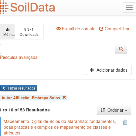
Ir
Alt
para
na
o
conteúdo
principal
E-mail de contato
Compartilhar
9,371
Métricas
Downloads
Pesquisa avançada
Adicionar dados
Filtrar resultados
Autor Afiliação:
Embrapa Solos
1 to 10 of 53 Resultados
Ordenar
Mapeamento Digital de Solos do Maranhão: fundamentos,
boas práticas e exemplos de mapeamento de classes e
atributos