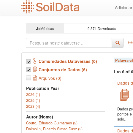
Ir
Adiciona
para
o
conteúdo
principal
Métricas
9,371 Downloads
Pe
Palavra-
Comunidades Dataverses (0)
Conjuntos de Dados (6)
1 to 6 of
Arquivos (0)
Dados de
Publication Year
2026 (1)
2025 (1)
2023 (4)
Dados pr
pontos e
Autor (Nome)
solo...
Couto, Eduardo Guimarães (2)
Dalmolin, Ricardo Simão Diniz (2)
Dados d