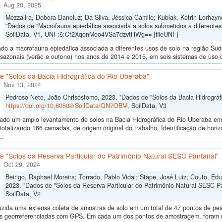
Aug 20, 2025
Mezzalira, Debora Daneluz; Da Silva, Jéssica Camile; Kubiak, Ketrin Lorhayne
"Dados de "Macrofauna epiedáfica associada a solos submetidos a diferentes
SoilData, V1, UNF:6:Cf2XqonMeo4VSa7dzvtHWg== [fileUNF]
ado a macrofauna epiedáfica associada a diferentes usos de solo na região Su
sazonais (verão e outono) nos anos de 2014 e 2015, em seis sistemas de uso do 
e "Solos da Bacia Hidrográfica do Rio Uberaba"
Nov 13, 2024
Pedroso Neto, João Chrisóstomo, 2023, "Dados de "Solos da Bacia Hidrográf
https://doi.org/10.60502/SoilData/QN7OBM
, SoilData, V3
izado um amplo levantamento de solos na Bacia Hidrográfica do Rio Uberaba e
totalizando 166 camadas, de origem original do trabalho. Identificação de horiz
..
e "Solos da Reserva Particular do Patrimônio Natural SESC Pantanal"
Oct 29, 2024
Beirigo, Raphael Moreira; Torrado, Pablo Vidal; Stape, José Luiz; Couto, E
2023, "Dados de "Solos da Reserva Particular do Patrimônio Natural SESC P
SoilData, V2
uzida uma extensa coleta de amostras de solo em um total de 47 pontos de pes
ras georreferenciadas com GPS. Em cada um dos pontos de amostragem, foram me