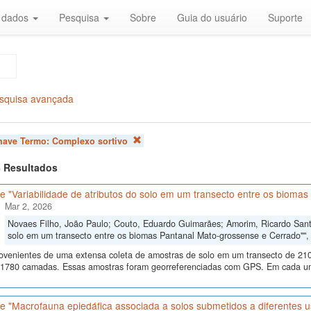
r dados
Pesquisa
Sobre
Guia do usuário
Suporte
squisa avançada
chave Termo:
Complexo sortivo
 6 Resultados
 "Variabilidade de atributos do solo em um transecto entre os bioma
Mar 2, 2026
Novaes Filho, João Paulo; Couto, Eduardo Guimarães; Amorim, Ricardo Santos
solo em um transecto entre os biomas Pantanal Mato-grossense e Cerrado""
ovenientes de uma extensa coleta de amostras de solo em um transecto de 210
 1780 camadas. Essas amostras foram georreferenciadas com GPS. Em cada um
e "Macrofauna epiedáfica associada a solos submetidos a diferentes u