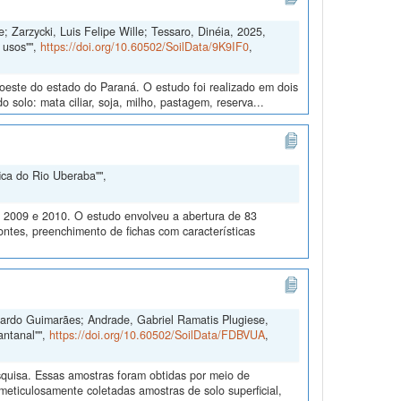
; Zarzycki, Luis Felipe Wille; Tessaro, Dinéia, 2025,
 usos"",
https://doi.org/10.60502/SoilData/9K9IF0
,
doeste do estado do Paraná. O estudo foi realizado em dois
solo: mata ciliar, soja, milho, pastagem, reserva...
ica do Rio Uberaba"",
m 2009 e 2010. O estudo envolveu a abertura de 83
ontes, preenchimento de fichas com características
duardo Guimarães; Andrade, Gabriel Ramatis Plugiese,
antanal"",
https://doi.org/10.60502/SoilData/FDBVUA
,
quisa. Essas amostras foram obtidas por meio de
ticulosamente coletadas amostras de solo superficial,