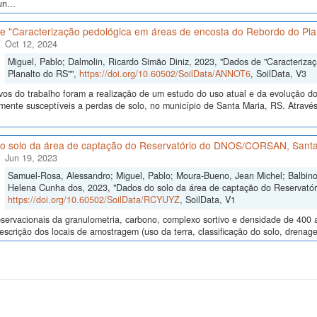
n...
e "Caracterização pedológica em áreas de encosta do Rebordo do Pla
Oct 12, 2024
Miguel, Pablo; Dalmolin, Ricardo Simão Diniz, 2023, "Dados de "Caracteriz
Planalto do RS"",
https://doi.org/10.60502/SoilData/ANNOT6
, SoilData, V3
vos do trabalho foram a realização de um estudo do uso atual e da evolução do 
lmente susceptíveis a perdas de solo, no município de Santa Maria, RS. Atrav
o solo da área de captação do Reservatório do DNOS/CORSAN, Santa
Jun 19, 2023
Samuel-Rosa, Alessandro; Miguel, Pablo; Moura-Bueno, Jean Michel; Balbinot
Helena Cunha dos, 2023, "Dados do solo da área de captação do Reservat
https://doi.org/10.60502/SoilData/RCYUYZ
, SoilData, V1
ervacionais da granulometria, carbono, complexo sortivo e densidade de 400 
descrição dos locais de amostragem (uso da terra, classificação do solo, drenage