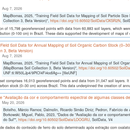
Aug 7, 2026
MapBiomas, 2025, "Training Field Soil Data for Mapping of Soil Particle Size 
Collection 3, Beta Version)",
https://doi.org/10.60502/SoilData/OXSR2N
, Soi
ion of 15,798 georeferenced points with data from 60,883 soil layers, which were
ribution (0-100 cm) in Brazil. These data supported the development of maps of c
 Field Soil Data for Annual Mapping of Soil Organic Carbon Stock (0–3
on 3, Beta Version)
Aug 7, 2026
MapBiomas, 2025, "Training Field Soil Data for Annual Mapping of Soil Orga
(MapBiomas Soil Collection 3, Beta Version)",
https://doi.org/10.60502/Soil
UNF:6:W50LJp4/9PlCf4Fi4odlAg== [fileUNF]
set comprises 16,013 georeferenced points and data from 31,047 soil layers. It 
arbon stock (0–30 cm) across Brazil. This data underpinned the creation of annua
e "Avaliação da cor e comportamento espectral de algumas classes de
May 20, 2026
Botelho, Márcio Ramos; Dalmolin, Ricardo Simão Diniz; Pedron, Fabrício de 
Borkowski; Miguel, Pablo, 2023, "Dados de "Avaliação da cor e comportamen
do Sul"",
https://doi.org/10.60502/SoilData/LOOGRU
, SoilData, V4
de dados do conteúdo de ferro do solo determinado após extração com oxalato e 