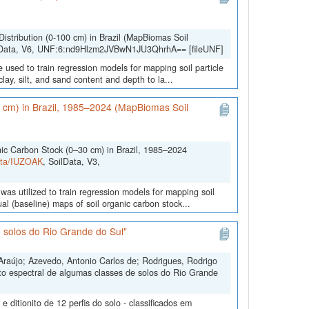
Distribution (0-100 cm) in Brazil (MapBiomas Soil
lData, V6, UNF:6:nd9Hlzm2JVBwN1JU3QhrhA== [fileUNF]
 used to train regression models for mapping soil particle
lay, silt, and sand content and depth to la...
0 cm) in Brazil, 1985–2024 (MapBiomas Soil
nic Carbon Stock (0–30 cm) in Brazil, 1985–2024
Data/IUZOAK
, SoilData, V3,
was utilized to train regression models for mapping soil
l (baseline) maps of soil organic carbon stock...
 solos do Rio Grande do Sul"
Araújo; Azevedo, Antonio Carlos de; Rodrigues, Rodrigo
to espectral de algumas classes de solos do Rio Grande
ditionito de 12 perfis do solo - classificados em