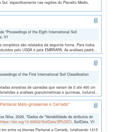
 Sul, especificamente nas regiões do Planalto Médio,
e "Proceedings of the Eigth International Soil
a, V1
os completos são relatados da seguinte forma. Para todos
roduzidos pelo USDA e pela EMBRAPA. As análises padrã...
edings of the First International Soil Classification
oletadas amostras de camadas que variam de 0 até 460 cm
metidas a análises granulométricas e químicas, incluind...
s Pantanal Mato-grossense e Cerrado"
 Silva, 2026, "Dados de "Variabilidade de atributos do
,
https://doi.org/10.60502/SoilData/SPLGEO
, SoilData, V1
 km entre os biomas Pantanal e Cerrado, totalizando 1415