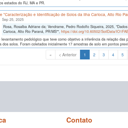
nos estados do RJ, MA e PR.
 "Caracterização e Identificação de Solos da Ilha Carioca, Alto Rio P
Sep 25, 2025
Rosa, Rosalba Adriane da; Vendrame, Pedro Rodolfo Siqueira, 2025, "Dados d
Carioca, Alto Rio Paraná, PR/MS"",
https://doi.org/10.60502/SoilData/IO1FA
levantamento pedológico que teve como objetivo a inferência da relação das p
a dos solos. Foram coletados inicialmente 17 amostras de solo em pontos previa
(Atual)
«
< Anterior
1
2
3
4
5
ca
Contato