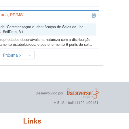
araná, PR/MS"
e "Caracterização e Identificação de Solos da Ilha
B
, SoilData, V1
ropriedades observáveis na natureza com a distribuição
mente estabelecidos, e posteriormente 6 perfis de sol...
Próxima >
»
Desenvolvido por
v. 5.12.1 build 1122-cf90431
Links