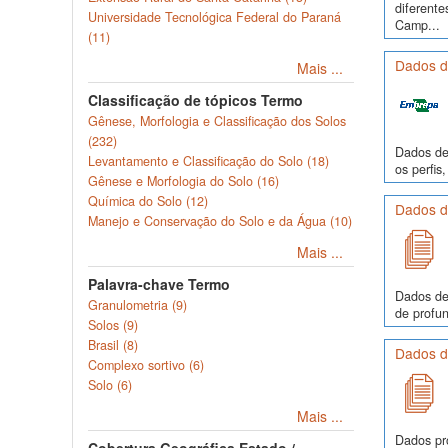
diferente
Universidade Tecnológica Federal do Paraná
Camp...
(11)
Dados de
Mais ...
Classificação de tópicos Termo
Gênese, Morfologia e Classificação dos Solos
(232)
Dados de 
Levantamento e Classificação do Solo (18)
os perfi
Gênese e Morfologia do Solo (16)
Química do Solo (12)
Dados de
Manejo e Conservação do Solo e da Água (10)
Mais ...
Palavra-chave Termo
Dados de
Granulometria (9)
de profun
Solos (9)
Brasil (8)
Dados de
Complexo sortivo (6)
Solo (6)
Mais ...
Dados pr