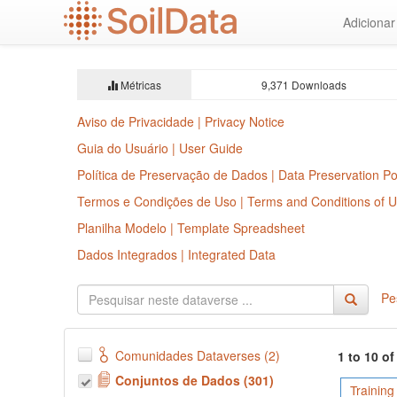
Ir
Adiciona
para
o
conteúdo
principal
Métricas
9,371 Downloads
Aviso de Privacidade | Privacy Notice
Guia do Usuário | User Guide
Política de Preservação de Dados | Data Preservation Po
Termos e Condições de Uso | Terms and Conditions of 
Planilha Modelo | Template Spreadsheet
Dados Integrados | Integrated Data
Pe
Comunidades Dataverses (2)
1 to 10 o
Conjuntos de Dados (301)
Training