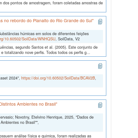
 dos pontos de amostragem, foram coletadas amostras de
s no rebordo do Planalto do Rio Grande do Sul"
ubstâncias húmicas em solos de diferentes feições
.org/10.60502/SoilData/WNHQSU
, SoilData, V2
uências, segundo Santos et al. (2005). Este conjunto de
 totalizando nove perfis. Todos todos os perfis g...
taset 2024",
https://doi.org/10.60502/SoilData/BCAV2B
,
istintos Ambientes no Brasil"
Gervasio; Novotny, Etelvino Henrique, 2025, "Dados de
Ambientes no Brasil"",
ssuem análise física e quimica, foram realizadas as