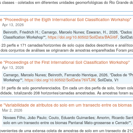
s classes - coletados em diferentes unidades geomorfológicas do Rio Grande do
 "Proceedings of the Eigth International Soil Classification Workshop"
Apr 13, 2026
Beinroth, Friedrich H.; Camargo, Marcelo Nunes; Eswaran, H., 2026, "Dados d
Classification Workshop"",
https://doi.org/10.60502/SoilData/BAGI6F
, SoilDat
23 perfis e 171 camadas/horizontes de solo cujos dados descritivos e analític
s, dois conjuntos de análises se originaram de amostras emparelhadas Foram p
 "Proceedings of the First International Soil Classification Workshop"
Apr 13, 2026
Camargo, Marcelo Nunes; Beinroth, Fernando Henrique, 2026, "Dados de "Proce
Workshop"",
https://doi.org/10.60502/SoilData/76VTJW
, SoilData, V1
 31 perfis de solo georreferenciados. Em cada um dos perfis de solo, foram c
didade, totalizando 208 horizontes/camadas amostradas. As amostras foram sub
 "Variabilidade de atributos do solo em um transecto entre os bioma
Mar 2, 2026
Novaes Filho, João Paulo; Couto, Eduardo Guimarães; Amorim, Ricardo Santos
solo em um transecto entre os biomas Pantanal Mato-grossense e Cerrado""
ovenientes de uma extensa coleta de amostras de solo em um transecto de 210