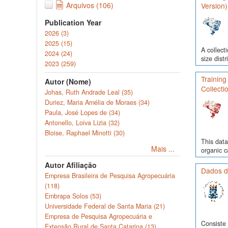
Arquivos (106)
Version)
Publication Year
2026 (3)
2025 (15)
A collect
2024 (24)
size dist
2023 (259)
Training
Autor (Nome)
Collecti
Johas, Ruth Andrade Leal (35)
Duriez, Maria Amélia de Moraes (34)
Paula, José Lopes de (34)
Antonello, Loiva Lizia (32)
Bloise, Raphael Minotti (30)
This data
Mais ...
organic c
Autor Afiliação
Dados d
Empresa Brasileira de Pesquisa Agropecuária
(118)
Embrapa Solos (53)
Universidade Federal de Santa Maria (21)
Empresa de Pesquisa Agropecuária e
Consiste 
Extensão Rural de Santa Catarina (13)