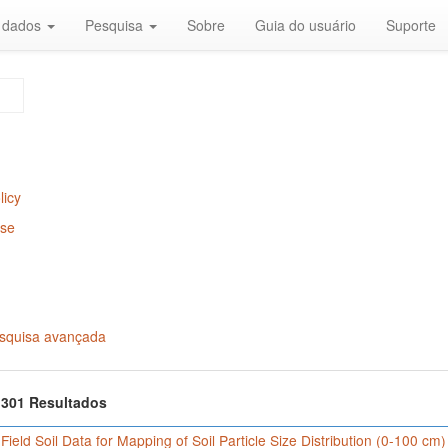
r dados
Pesquisa
Sobre
Guia do usuário
Suporte
licy
Use
squisa avançada
f 301 Resultados
 Field Soil Data for Mapping of Soil Particle Size Distribution (0-100 cm