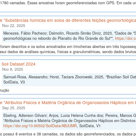
 1780 camadas. Essas amostras foram georreferenciadas com GPS. Em cada um
 "Substâncias húmicas em solos de diferentes feições geomorfológica
Nov 22, 2025
Menezes, Fábio Pacheco; Dalmolin, Ricardo Simão Diniz, 2023, "Dados de "S
geomorfológicas no rebordo do Planalto do Rio Grande do Sul"",
https://doi
 foram descritos e os solos amostrados em trincheiras abertas em três toposseq
sui dados de análises químicas, físicas e granulométricas, sendo dados brutos e
n Soil Dataset 2024
Nov 8, 2025
Samuel-Rosa, Alessandro; Horst, Taciara Zborowski, 2025, "Brazilian Soil Da
SoilData, V3
rução
 "Atributos Físicos e Matéria Orgânica de Organossolos Háplicos em D
Sep 25, 2025
Ebeling, Adierson Gilvani; Anjos, Lucia Helena Cunha dos; Pereira, Marcos 
"Atributos Físicos e Matéria Orgânica de Organossolos Háplicos em Distintos 
https://doi.org/10.60502/SoilData/ABJUMR
, SoilData, V1
o possui 8 eventos e 38 camadas, os dados são georreferenciados, os dados po