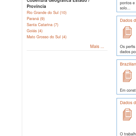
Cobertura Geográfica Estado /
pontos e
Província
solo...
Rio Grande do Sul (10)
Paraná (9)
Dados de
Santa Catarina (7)
Goiás (4)
Mato Grosso do Sul (4)
Mais ...
Os perfis
dados pos
Brazilia
Em const
Dados de
O trabalh