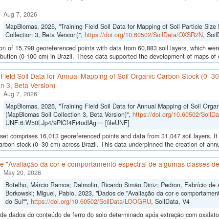
Aug 7, 2026
MapBiomas, 2025, "Training Field Soil Data for Mapping of Soil Particle Size 
Collection 3, Beta Version)",
https://doi.org/10.60502/SoilData/OXSR2N
, Soi
ion of 15,798 georeferenced points with data from 60,883 soil layers, which were
ribution (0-100 cm) in Brazil. These data supported the development of maps of c
 Field Soil Data for Annual Mapping of Soil Organic Carbon Stock (0–3
on 3, Beta Version)
Aug 7, 2026
MapBiomas, 2025, "Training Field Soil Data for Annual Mapping of Soil Orga
(MapBiomas Soil Collection 3, Beta Version)",
https://doi.org/10.60502/Soil
UNF:6:W50LJp4/9PlCf4Fi4odlAg== [fileUNF]
set comprises 16,013 georeferenced points and data from 31,047 soil layers. It 
arbon stock (0–30 cm) across Brazil. This data underpinned the creation of annua
e "Avaliação da cor e comportamento espectral de algumas classes de
May 20, 2026
Botelho, Márcio Ramos; Dalmolin, Ricardo Simão Diniz; Pedron, Fabrício de 
Borkowski; Miguel, Pablo, 2023, "Dados de "Avaliação da cor e comportamen
do Sul"",
https://doi.org/10.60502/SoilData/LOOGRU
, SoilData, V4
de dados do conteúdo de ferro do solo determinado após extração com oxalato e 