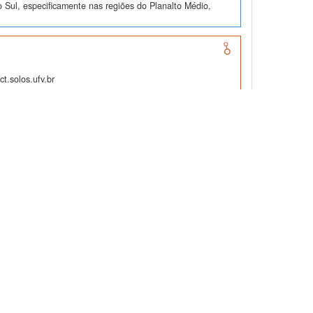
 Sul, especificamente nas regiões do Planalto Médio,
t.solos.ufv.br
e "Proceedings of the Eigth International Soil
a, V1
os completos são relatados da seguinte forma. Para todos
roduzidos pelo USDA e pela EMBRAPA. As análises padrã...
edings of the First International Soil Classification
oletadas amostras de camadas que variam de 0 até 460 cm
metidas a análises granulométricas e químicas, incluind...