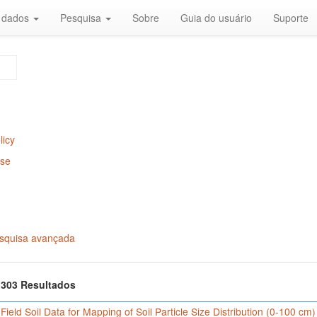
r dados
Pesquisa
Sobre
Guia do usuário
Suporte
licy
Use
squisa avançada
f 303 Resultados
 Field Soil Data for Mapping of Soil Particle Size Distribution (0-100 cm