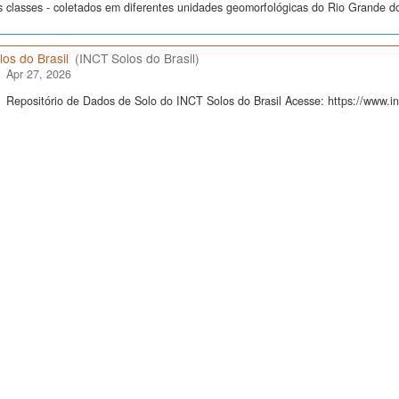
s classes - coletados em diferentes unidades geomorfológicas do Rio Grande do
os do Brasil
(INCT Solos do Brasil)
Apr 27, 2026
Repositório de Dados de Solo do INCT Solos do Brasil Acesse: https://www.inc
 "Proceedings of the Eigth International Soil Classification Workshop"
Apr 13, 2026
Beinroth, Friedrich H.; Camargo, Marcelo Nunes; Eswaran, H., 2026, "Dados d
Classification Workshop"",
https://doi.org/10.60502/SoilData/BAGI6F
, SoilDat
23 perfis e 171 camadas/horizontes de solo cujos dados descritivos e analític
s, dois conjuntos de análises se originaram de amostras emparelhadas Foram p
 "Proceedings of the First International Soil Classification Workshop"
Apr 13, 2026
Camargo, Marcelo Nunes; Beinroth, Fernando Henrique, 2026, "Dados de "Proce
Workshop"",
https://doi.org/10.60502/SoilData/76VTJW
, SoilData, V1
 31 perfis de solo georreferenciados. Em cada um dos perfis de solo, foram c
didade, totalizando 208 horizontes/camadas amostradas. As amostras foram sub