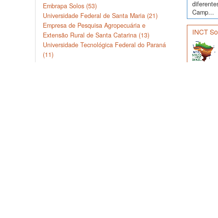
diferente
Embrapa Solos (53)
Camp...
Universidade Federal de Santa Maria (21)
Empresa de Pesquisa Agropecuária e
INCT Sol
Extensão Rural de Santa Catarina (13)
Universidade Tecnológica Federal do Paraná
(11)
Mais ...
Dados de
Classificação de tópicos Termo
Gênese, Morfologia e Classificação dos Solos
(232)
Levantamento e Classificação do Solo (18)
Dados de 
Gênese e Morfologia do Solo (16)
os perfi
Química do Solo (12)
Manejo e Conservação do Solo e da Água (10)
Dados de
Mais ...
Palavra-chave Termo
Granulometria (9)
Dados de
Solos (9)
de profun
Brasil (8)
Complexo sortivo (6)