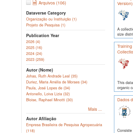
Arquivos (106)
Version)
Dataverse Category
Organização ou Instituição (1)
Projeto de Pesquisa (1)
A collect
size dist
Publication Year
2026 (4)
Training
2025 (16)
Collecti
2024 (24)
2023 (259)
Autor (Nome)
Johas, Ruth Andrade Leal (35)
Duriez, Maria Amélia de Moraes (34)
This data
organic c
Paula, José Lopes de (34)
Antonello, Loiva Lizia (32)
Dados d
Bloise, Raphael Minotti (30)
Mais ...
Autor Afiliação
Empresa Brasileira de Pesquisa Agropecuária
Consiste 
(118)