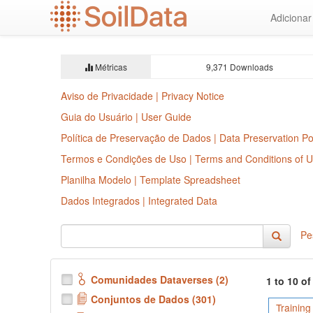
Ir
Adiciona
para
o
conteúdo
principal
Métricas
9,371 Downloads
Aviso de Privacidade | Privacy Notice
Guia do Usuário | User Guide
Política de Preservação de Dados | Data Preservation Po
Termos e Condições de Uso | Terms and Conditions of 
Planilha Modelo | Template Spreadsheet
Dados Integrados | Integrated Data
Pe
Comunidades Dataverses (2)
1 to 10 o
Conjuntos de Dados (301)
Training