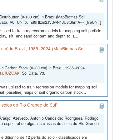
Distribution (0-100 cm) in Brazil (MapBiomas Soil
lData, V6, UNF:6:nd9Hlzm2JVBwN1JU3QhrhA== [fileUNF]
 used to train regression models for mapping soil particle
lay, silt, and sand content and depth to la...
0 cm) in Brazil, 1985–2024 (MapBiomas Soil
nic Carbon Stock (0–30 cm) in Brazil, 1985–2024
Data/IUZOAK
, SoilData, V3,
was utilized to train regression models for mapping soil
l (baseline) maps of soil organic carbon stock...
 solos do Rio Grande do Sul"
Araújo; Azevedo, Antonio Carlos de; Rodrigues, Rodrigo
to espectral de algumas classes de solos do Rio Grande
ditionito de 12 perfis do solo - classificados em