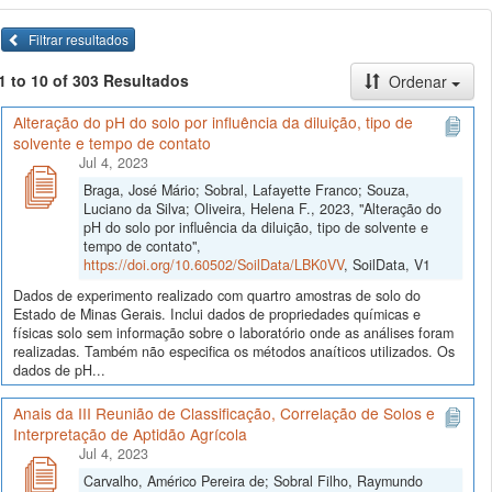
Filtrar resultados
1 to 10 of 303 Resultados
Ordenar
Alteração do pH do solo por influência da diluição, tipo de
solvente e tempo de contato
Jul 4, 2023
Braga, José Mário; Sobral, Lafayette Franco; Souza,
Luciano da Silva; Oliveira, Helena F., 2023, "Alteração do
pH do solo por influência da diluição, tipo de solvente e
tempo de contato",
https://doi.org/10.60502/SoilData/LBK0VV
, SoilData, V1
Dados de experimento realizado com quartro amostras de solo do
Estado de Minas Gerais. Inclui dados de propriedades químicas e
físicas solo sem informação sobre o laboratório onde as análises foram
realizadas. Também não especifica os métodos anaíticos utilizados. Os
dados de pH...
Anais da III Reunião de Classificação, Correlação de Solos e
Interpretação de Aptidão Agrícola
Jul 4, 2023
Carvalho, Américo Pereira de; Sobral Filho, Raymundo