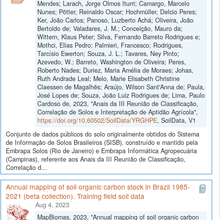
Mendes; Larach, Jorge Olmos Iturri; Camargo, Marcelo
Nunes; Pötter, Reinaldo Oscar; Hochmüller, Delcio Peres;
Ker, João Carlos; Panoso, Luzberto Achá; Oliveira, João
Bertoldo de; Valadares, J. M.; Conceição, Mauro da;
Wittern, Klaus Peter; Silva, Fernando Barreto Rodrigues e;
Mothci, Elias Pedro; Palmieri, Francesco; Rodrigues,
Tarcísio Ewerton; Souza, J. L.; Tavares, Ney Pinto;
Azevedo, W.; Barreto, Washington de Oliveira; Peres,
Roberto Nades; Duriez, Maria Amélia de Moraes; Johas,
Ruth Andrade Leal; Melo, Marie Elisabeth Christine
Claessen de Magalhẽs; Araújo, Wilson Sant'Anna de; Paula,
José Lopes de; Souza, João Luiz Rodrigues de; Lima, Paulo
Cardoso de, 2023, "Anais da III Reunião de Classificação,
Correlação de Solos e Interpretação de Aptidão Agrícola",
https://doi.org/10.60502/SoilData/YRGHPE
, SoilData, V1
Conjunto de dados públicos do solo originalmente obtidos do Sistema
de Informação de Solos Brasileiros (SISB), construído e mantido pela
Embrapa Solos (Rio de Janeiro) e Embrapa Informática Agropecuária
(Campinas), referente aos Anais da III Reunião de Classificação,
Correlação d...
Annual mapping of soil organic carbon stock in Brazil 1985-
2021 (beta collection). Training field soil data
Aug 4, 2023
MapBiomas, 2023, "Annual mapping of soil organic carbon