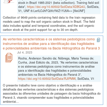
stock in Brazil 1985-2021 (beta collection). Training field soil
data",
https://doi.org/10.60502/SoilData/XDBQ4U
, SoilData,
V1, UNF:6:LerILOJhFQ0fcYkfZ1YJ5A== [fileUNF]
Collection of 9649 points containing field data to the train regression
models used to map the soil organic carbon stock in Brazil. The field
data includes spatial and temporal coordinates, and the soil organic
carbon stock at the point support for up to 30 cm depth.
As vertentes características e os sistemas pedológicos como
instrumentos de análise para a identificação das fragilidades
e potencialidades ambientais na Bacia Hidrográfica do Paraná 3
Jul 4, 2023
Rocha, Anderson Sandro da; Nóbrega, Maria Teresa de;
Cunha, José Edézio da, 2023, "As vertentes características
e os sistemas pedológicos como instrumentos de análise
para a identificação das fragilidades e potencialidades
ambientais na Bacia Hidrográfica do Paraná 3",
https://doi.org/10.60502/SoilData/RJIPMW
, SoilData, V1
O presente trabalho teve como objetivo a identificação e a análise
detalhada das vertentes características e dos sistemas pedológicos
associados às diferentes unidades de paisagem da bacia hidrográfica do
Paraná 3, visando compreender suas fragilidades e potencialidades
ambientai...