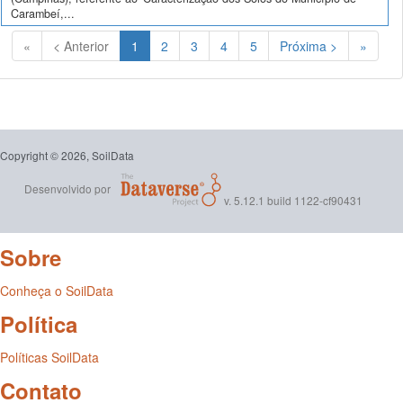
Carambeí,...
(Atual)
«
< Anterior
1
2
3
4
5
Próxima >
»
Copyright © 2026, SoilData
Desenvolvido por
v. 5.12.1 build 1122-cf90431
Sobre
Conheça o SoilData
Política
Políticas SoilData
Contato