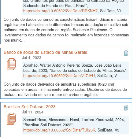
sob diferentes períodos de palhada no Cerrado da Região
Sudoeste do Estado do Piauí, Brasil",
https://doi.org/10.60502/SoilData/RRKNH7
, SoilData, V1
Conjunto de dados contendo as características físico-hídricas e matéria
orgânica em Latossolos sob diferentes tempos de adoção de cultivo sob
palhada em áreas de cerrado da região Sudoeste Piauiense. O
levantamento dos dados de campo foi realizado em fazendas comerciais
nos munic...
Banco de solos do Estado de Minas Gerais
Jul 4, 2023
Abrahão, Walter Antônio Pereira; Souza, José João Lelis
Leal de, 2023, "Banco de solos do Estado de Minas Gerais",
https://doi.org/10.60502/SoilData/ZI7JEU
, SoilData, V1
Conjunto de dados derivados de amostras superficiais (0-20 cm)
coletadas em áreas minimamente antropizadas. Dispõe-se de dados de
textura, reatividade do solo e teor de carbono orgânico.
Brazilian Soil Dataset 2023
Jul 11, 2024
Samuel-Rosa, Alessandro; Horst, Taciara Zborowski, 2024,
"Brazilian Soil Dataset 2023",
https://doi.org/10.60502/SoilData/TUI25K
, SoilData, V3