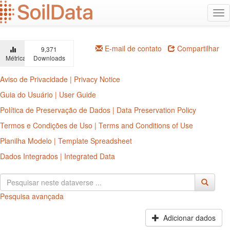
Ir
Alt
para
na
o
conteúdo
principal
E-mail de contato
Compartilhar
9,371
Métricas
Downloads
Aviso de Privacidade | Privacy Notice
Guia do Usuário | User Guide
Política de Preservação de Dados | Data Preservation Policy
Termos e Condições de Uso | Terms and Conditions of Use
Planilha Modelo | Template Spreadsheet
Dados Integrados | Integrated Data
Pesquisa avançada
Adicionar dados