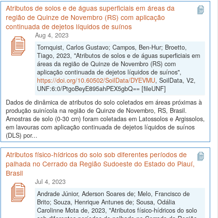
Atributos de solos e de águas superficiais em áreas da
região de Quinze de Novembro (RS) com aplicação
continuada de dejetos líquidos de suínos
Aug 4, 2023
Tornquist, Carlos Gustavo; Campos, Ben-Hur; Broetto,
Tiago, 2023, "Atributos de solos e de águas superficiais em
áreas da região de Quinze de Novembro (RS) com
aplicação continuada de dejetos líquidos de suínos",
https://doi.org/10.60502/SoilData/DYEVMU
, SoilData, V2,
UNF:6:0/PtgoBeyE895ahPEX5gbQ== [fileUNF]
Dados de dinâmica de atributos do solo coletados em áreas próximas à
produção suinícola na região de Quinze de Novembro, RS, Brasil.
Amostras de solo (0-30 cm) foram coletadas em Latossolos e Argissolos,
em lavouras com aplicação continuada de dejetos líquidos de suínos
(DLS) por...
Atributos físico-hídricos do solo sob diferentes períodos de
palhada no Cerrado da Região Sudoeste do Estado do Piauí,
Brasil
Jul 4, 2023
Andrade Júnior, Aderson Soares de; Melo, Francisco de
Brito; Souza, Henrique Antunes de; Sousa, Odália
Carolinne Mota de, 2023, "Atributos físico-hídricos do solo