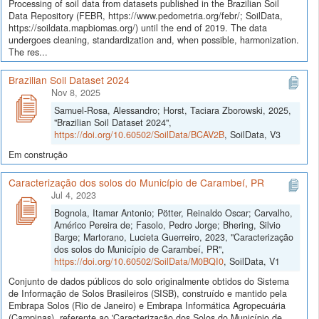
Processing of soil data from datasets published in the Brazilian Soil
Data Repository (FEBR, https://www.pedometria.org/febr/; SoilData,
https://soildata.mapbiomas.org/) until the end of 2019. The data
undergoes cleaning, standardization and, when possible, harmonization.
The res...
Brazilian Soil Dataset 2024
Nov 8, 2025
Samuel-Rosa, Alessandro; Horst, Taciara Zborowski, 2025,
"Brazilian Soil Dataset 2024",
https://doi.org/10.60502/SoilData/BCAV2B
, SoilData, V3
Em construção
Caracterização dos solos do Município de Carambeí, PR
Jul 4, 2023
Bognola, Itamar Antonio; Pötter, Reinaldo Oscar; Carvalho,
Américo Pereira de; Fasolo, Pedro Jorge; Bhering, Silvio
Barge; Martorano, Lucieta Guerreiro, 2023, "Caracterização
dos solos do Município de Carambeí, PR",
https://doi.org/10.60502/SoilData/M0BQI0
, SoilData, V1
Conjunto de dados públicos do solo originalmente obtidos do Sistema
de Informação de Solos Brasileiros (SISB), construído e mantido pela
Embrapa Solos (Rio de Janeiro) e Embrapa Informática Agropecuária
(Campinas), referente ao 'Caracterização dos Solos do Município de