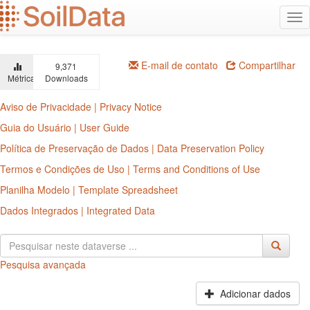
Ir
Alt
para
na
o
conteúdo
principal
E-mail de contato
Compartilhar
9,371
Métricas
Downloads
Aviso de Privacidade | Privacy Notice
Guia do Usuário | User Guide
Política de Preservação de Dados | Data Preservation Policy
Termos e Condições de Uso | Terms and Conditions of Use
Planilha Modelo | Template Spreadsheet
Dados Integrados | Integrated Data
Pesquisa avançada
Adicionar dados