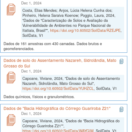
Dec 1, 2024
Costa, Elias Mendes; Anjos, Lúcia Helena Cunha dos;
Pinheiro, Helena Saraiva Koenow; Poggio, Laura, 2024,
"Dados de "Caracterização de Solos e Avaliação da
Vulnerabilidade de Ambientes no Parque Nacional de
Itatiaia, Brasil"",
https://doi.org/10.60502/SoilData/RZEJPE
,
SoilData, V1
Dados de 161 amostras com 430 camadas. Dados brutos e
georreferenciados.
Dados de solo do Assentamento Nazareh, Sidrolândia, Mato
Grosso do Sul
Dec 1, 2024
Capoane, Viviane, 2024, "Dados de solo do Assentamento
Nazareh, Sidrolândia, Mato Grosso do Sul",
https://doi.org/10.60502/SoilData/YUHZCL
, SoilData, V1
Dados químicos, físicos e granulométricos.
Dados de "Bacia Hidrográfica do Córrego Guariroba Z21"
Dec 1, 2024
Capoane, Viviane, 2024, "Dados de "Bacia Hidrográfica do
Córrego Guariroba Z21"",
https://doi.org/10.60502/SoilData/WAYGIM
, SoilData, V1