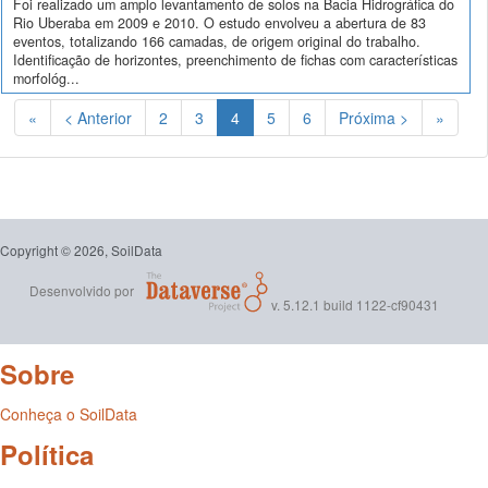
Foi realizado um amplo levantamento de solos na Bacia Hidrográfica do
Rio Uberaba em 2009 e 2010. O estudo envolveu a abertura de 83
eventos, totalizando 166 camadas, de origem original do trabalho.
Identificação de horizontes, preenchimento de fichas com características
morfológ...
(Atual)
«
< Anterior
2
3
4
5
6
Próxima >
»
Copyright © 2026, SoilData
Desenvolvido por
v. 5.12.1 build 1122-cf90431
Sobre
Conheça o SoilData
Política