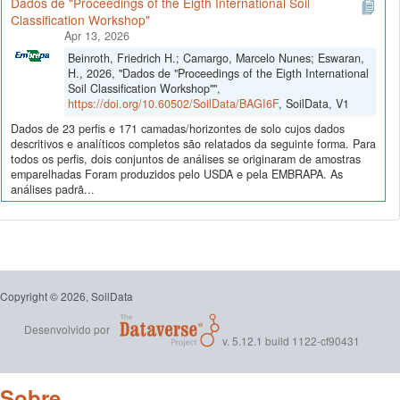
Dados de "Proceedings of the Eigth International Soil
Classification Workshop"
Apr 13, 2026
Beinroth, Friedrich H.; Camargo, Marcelo Nunes; Eswaran,
H., 2026, "Dados de "Proceedings of the Eigth International
Soil Classification Workshop"",
https://doi.org/10.60502/SoilData/BAGI6F
, SoilData, V1
Dados de 23 perfis e 171 camadas/horizontes de solo cujos dados
descritivos e analíticos completos são relatados da seguinte forma. Para
todos os perfis, dois conjuntos de análises se originaram de amostras
emparelhadas Foram produzidos pelo USDA e pela EMBRAPA. As
análises padrã...
Copyright © 2026, SoilData
Desenvolvido por
v. 5.12.1 build 1122-cf90431
Sobre