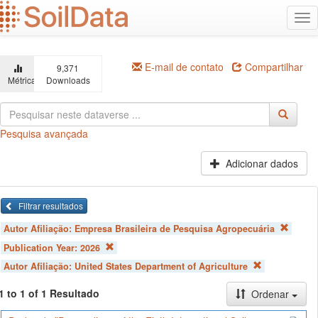
Ir
Alt
para
na
o
conteúdo
principal
E-mail de contato
Compartilhar
9,371
Métricas
Downloads
Pesquisa avançada
Adicionar dados
Filtrar resultados
Autor Afiliação:
Empresa Brasileira de Pesquisa Agropecuária
Publication Year:
2026
Autor Afiliação:
United States Department of Agriculture
1 to 1 of 1 Resultado
Ordenar