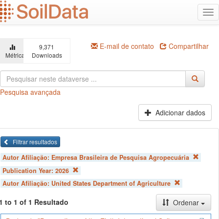
Ir
Alt
para
na
o
conteúdo
principal
E-mail de contato
Compartilhar
9,371
Métricas
Downloads
Pesquisa avançada
Adicionar dados
Filtrar resultados
Autor Afiliação:
Empresa Brasileira de Pesquisa Agropecuária
Publication Year:
2026
Autor Afiliação:
United States Department of Agriculture
1 to 1 of 1 Resultado
Ordenar