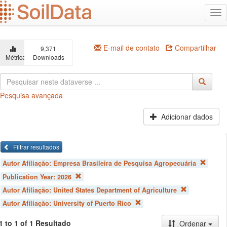
Ir
Alt
para
na
o
conteúdo
principal
E-mail de contato
Compartilhar
9,371
Métricas
Downloads
Pesquisa avançada
Adicionar dados
Filtrar resultados
Autor Afiliação:
Empresa Brasileira de Pesquisa Agropecuária
Publication Year:
2026
Autor Afiliação:
United States Department of Agriculture
Autor Afiliação:
University of Puerto Rico
1 to 1 of 1 Resultado
Ordenar