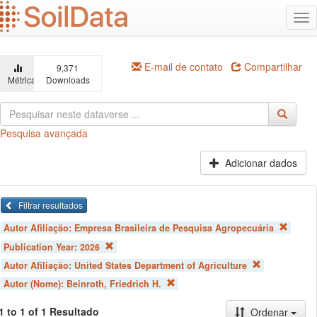
Ir
Alt
para
na
o
conteúdo
principal
E-mail de contato
Compartilhar
9,371
Métricas
Downloads
Pesquisa avançada
Adicionar dados
Filtrar resultados
Autor Afiliação:
Empresa Brasileira de Pesquisa Agropecuária
Publication Year:
2026
Autor Afiliação:
United States Department of Agriculture
Autor (Nome):
Beinroth, Friedrich H.
1 to 1 of 1 Resultado
Ordenar