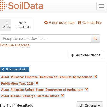
Ir
Alt
para
na
o
conteúdo
principal
E-mail de contato
Compartilhar
9,371
Métricas
Downloads
Pesquisa avançada
Adicionar dados
Filtrar resultados
Autor Afiliação:
Empresa Brasileira de Pesquisa Agropecuária
Publication Year:
2026
Autor Afiliação:
United States Department of Agriculture
Autor (Nome):
Camargo, Marcelo Nunes
1 to 1 of 1 Resultado
Ordenar