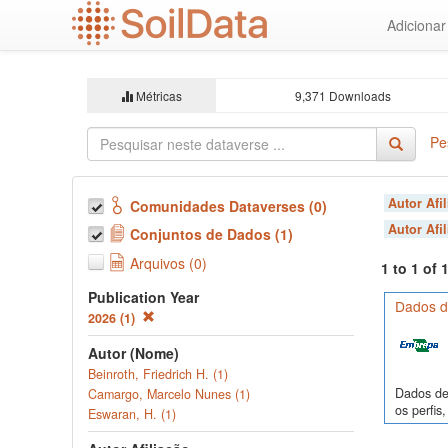
Ir
Adiciona
para
o
conteúdo
principal
Métricas
9,371 Downloads
Pe
Autor Afi
Comunidades Dataverses (0)
Autor Afi
Conjuntos de Dados (1)
Arquivos (0)
1 to 1 of
Publication Year
Dados de
2026 (1)
Autor (Nome)
Beinroth, Friedrich H. (1)
Dados de 
Camargo, Marcelo Nunes (1)
os perfi
Eswaran, H. (1)