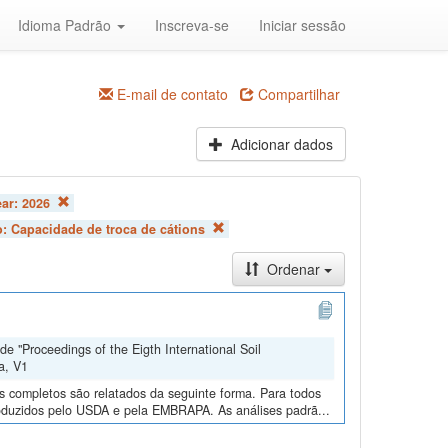
Idioma Padrão
Inscreva-se
Iniciar sessão
E-mail de contato
Compartilhar
Adicionar dados
ear:
2026
o:
Capacidade de troca de cátions
Ordenar
e "Proceedings of the Eigth International Soil
a, V1
os completos são relatados da seguinte forma. Para todos
roduzidos pelo USDA e pela EMBRAPA. As análises padrã...