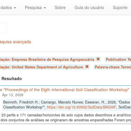
r dados
Pesquisa
Sobre
Guia do usuário
Suporte
squisa avançada
liação:
Empresa Brasileira de Pesquisa Agropecuária
Publication Y
liação:
United States Department of Agriculture
Palavra-chave Term
 1 Resultado
 "Proceedings of the Eigth International Soil Classification Workshop"
Apr 13, 2026
Beinroth, Friedrich H.; Camargo, Marcelo Nunes; Eswaran, H., 2026, "Dados d
Classification Workshop"",
https://doi.org/10.60502/SoilData/BAGI6F
, SoilDat
23 perfis e 171 camadas/horizontes de solo cujos dados descritivos e analític
s, dois conjuntos de análises se originaram de amostras emparelhadas Foram p