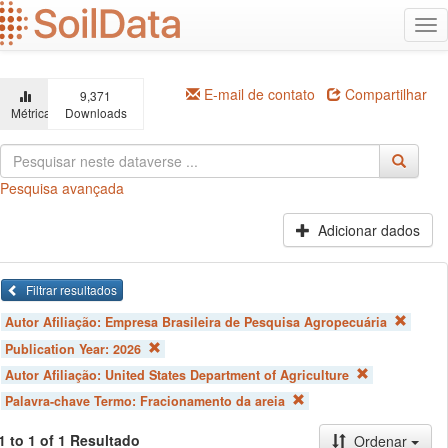
Ir
Alt
para
na
o
conteúdo
principal
E-mail de contato
Compartilhar
9,371
Métricas
Downloads
Pesquisa avançada
Adicionar dados
Filtrar resultados
Autor Afiliação:
Empresa Brasileira de Pesquisa Agropecuária
Publication Year:
2026
Autor Afiliação:
United States Department of Agriculture
Palavra-chave Termo:
Fracionamento da areia
1 to 1 of 1 Resultado
Ordenar