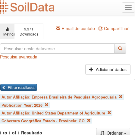
Ir
Alt
para
na
o
conteúdo
principal
E-mail de contato
Compartilhar
9,371
Métricas
Downloads
Pesquisa avançada
Adicionar dados
Filtrar resultados
Autor Afiliação:
Empresa Brasileira de Pesquisa Agropecuária
Publication Year:
2026
Autor Afiliação:
United States Department of Agriculture
Cobertura Geográfica Estado / Província:
GO
1 to 1 of 1 Resultado
Ordenar