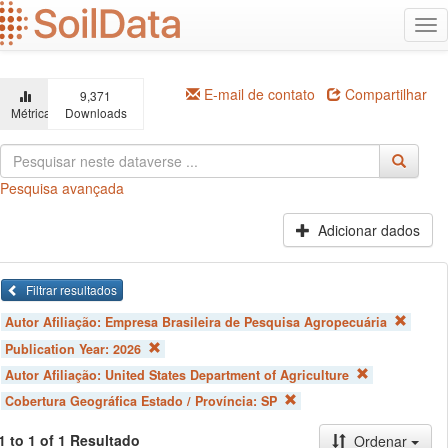
Ir
Alt
para
na
o
conteúdo
principal
E-mail de contato
Compartilhar
9,371
Métricas
Downloads
Pesquisa avançada
Adicionar dados
Filtrar resultados
Autor Afiliação:
Empresa Brasileira de Pesquisa Agropecuária
Publication Year:
2026
Autor Afiliação:
United States Department of Agriculture
Cobertura Geográfica Estado / Província:
SP
1 to 1 of 1 Resultado
Ordenar