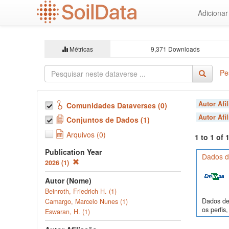
Ir
Adiciona
para
o
conteúdo
principal
Métricas
9,371 Downloads
Pe
Autor Afi
Comunidades Dataverses (0)
Autor Afi
Conjuntos de Dados (1)
Arquivos (0)
1 to 1 of
Publication Year
Dados de
2026 (1)
Autor (Nome)
Beinroth, Friedrich H. (1)
Dados de 
Camargo, Marcelo Nunes (1)
os perfi
Eswaran, H. (1)