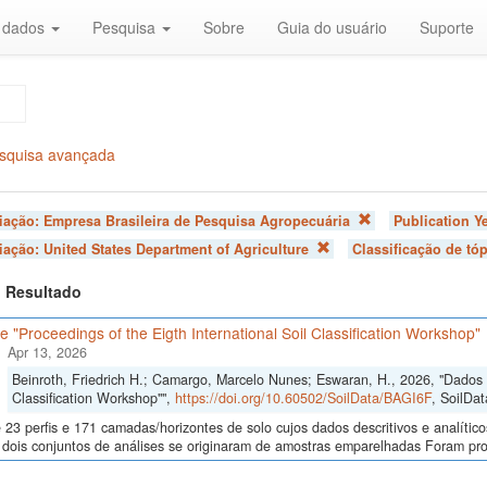
r dados
Pesquisa
Sobre
Guia do usuário
Suporte
squisa avançada
liação:
Empresa Brasileira de Pesquisa Agropecuária
Publication Y
liação:
United States Department of Agriculture
Classificação de tó
 1 Resultado
 "Proceedings of the Eigth International Soil Classification Workshop"
Apr 13, 2026
Beinroth, Friedrich H.; Camargo, Marcelo Nunes; Eswaran, H., 2026, "Dados d
Classification Workshop"",
https://doi.org/10.60502/SoilData/BAGI6F
, SoilDat
23 perfis e 171 camadas/horizontes de solo cujos dados descritivos e analític
s, dois conjuntos de análises se originaram de amostras emparelhadas Foram p