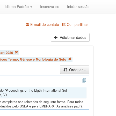
Idioma Padrão
Inscreva-se
Iniciar sessão
E-mail de contato
Compartilhar
Adicionar dados
ear:
2026
picos Termo:
Gênese e Morfologia do Solo
Ordenar
e "Proceedings of the Eigth International Soil
a, V1
os completos são relatados da seguinte forma. Para todos
roduzidos pelo USDA e pela EMBRAPA. As análises padrã...