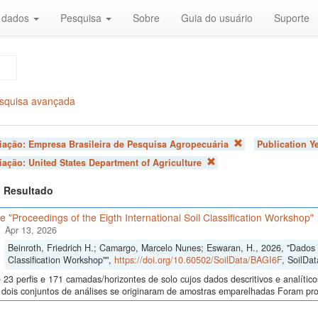
r dados
Pesquisa
Sobre
Guia do usuário
Suporte
squisa avançada
liação:
Empresa Brasileira de Pesquisa Agropecuária
Publication Y
liação:
United States Department of Agriculture
 1 Resultado
 "Proceedings of the Eigth International Soil Classification Workshop"
Apr 13, 2026
Beinroth, Friedrich H.; Camargo, Marcelo Nunes; Eswaran, H., 2026, "Dados d
Classification Workshop"",
https://doi.org/10.60502/SoilData/BAGI6F
, SoilDat
23 perfis e 171 camadas/horizontes de solo cujos dados descritivos e analític
s, dois conjuntos de análises se originaram de amostras emparelhadas Foram p