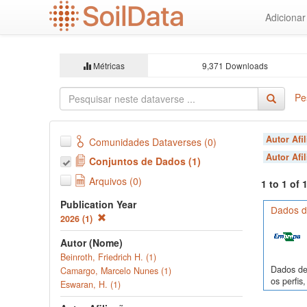
Ir
Adiciona
para
o
conteúdo
principal
Métricas
9,371 Downloads
Pe
Autor Afi
Comunidades Dataverses (0)
Autor Afi
Conjuntos de Dados (1)
Arquivos (0)
1 to 1 of
Publication Year
Dados de
2026 (1)
Autor (Nome)
Beinroth, Friedrich H. (1)
Dados de 
Camargo, Marcelo Nunes (1)
os perfi
Eswaran, H. (1)