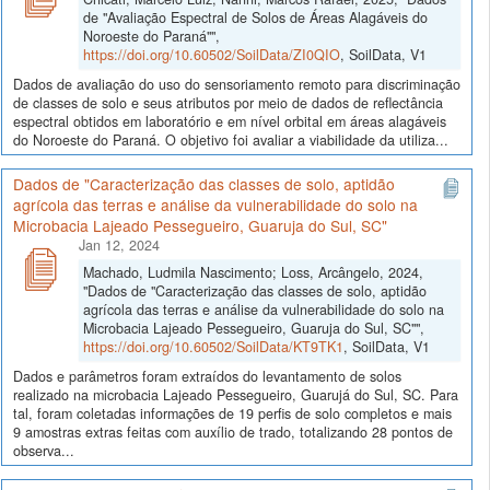
de "Avaliação Espectral de Solos de Áreas Alagáveis do
Noroeste do Paraná"",
https://doi.org/10.60502/SoilData/ZI0QIO
, SoilData, V1
Dados de avaliação do uso do sensoriamento remoto para discriminação
de classes de solo e seus atributos por meio de dados de reflectância
espectral obtidos em laboratório e em nível orbital em áreas alagáveis
do Noroeste do Paraná. O objetivo foi avaliar a viabilidade da utiliza...
Dados de "Caracterização das classes de solo, aptidão
agrícola das terras e análise da vulnerabilidade do solo na
Microbacia Lajeado Pessegueiro, Guaruja do Sul, SC"
Jan 12, 2024
Machado, Ludmila Nascimento; Loss, Arcângelo, 2024,
"Dados de "Caracterização das classes de solo, aptidão
agrícola das terras e análise da vulnerabilidade do solo na
Microbacia Lajeado Pessegueiro, Guaruja do Sul, SC"",
https://doi.org/10.60502/SoilData/KT9TK1
, SoilData, V1
Dados e parâmetros foram extraídos do levantamento de solos
realizado na microbacia Lajeado Pessegueiro, Guarujá do Sul, SC. Para
tal, foram coletadas informações de 19 perfis de solo completos e mais
9 amostras extras feitas com auxílio de trado, totalizando 28 pontos de
observa...