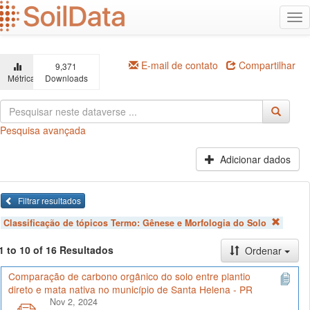
Ir
Alt
para
na
o
conteúdo
principal
E-mail de contato
Compartilhar
9,371
Métricas
Downloads
Pesquisa avançada
Adicionar dados
Filtrar resultados
Classificação de tópicos Termo:
Gênese e Morfologia do Solo
1 to 10 of 16 Resultados
Ordenar
Comparação de carbono orgânico do solo entre plantio
direto e mata nativa no município de Santa Helena - PR
Nov 2, 2024