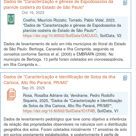
Dados de "Caracterização e gênese de Espodossolos da
planície costeira do Estado de São Paulo"
Oct 19, 2023
Coelho, Maurício Rizzato; Torrado, Pablo Vidal, 2023,
"Dados de "Caracterização e gênese de Espodossolos da
planície costeira do Estado de São Paulo"",
https://doi.org/10.60502/SoilData/GAOJUO
, SoilData, V2
Dados de levantamento de solo em três municípios do litoral do Estado
de São Paulo: Bertioga, Cananéia e Ilha Comprida, seguindo os
conceitos conforme Santos et al. (2005) e EMBRAPA (2006). No
município de Bertioga, 13 perfis foram coletados em cronosseqüência,
em Ilha Comprida e...
Dados de "Caracterização e Identificação de Solos da Ilha
Carioca, Alto Rio Paraná, PR/MS"
Sep 25, 2025
Rosa, Rosalba Adriane da; Vendrame, Pedro Rodolfo
Siqueira, 2025, "Dados de "Caracterização e Identificação
de Solos da Ilha Carioca, Alto Rio Paraná, PR/MS"",
https://doi.org/10.60502/SoilData/IO1FAB
, SoilData, V1
Dados de levantamento pedológico que teve como objetivo a inferência
da relação das propriedades observáveis na natureza com a distribuição
geográfica dos solos. Foram coletados inicialmente 17 amostras de solo
em pontos previamente estabelecidos, e posteriormente 6 perfis de