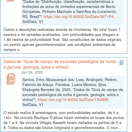
"Dados de "Distribuição, classificação, características e
limitações de solos de vinhedos experimentais de Bento
Gonçalves, Pinheiro Machado e Sant'Ana do Livramento,
RS, Brasil"",
https://doi.org/10.60502/SoilData/56T1R4
,
SoilData, V1
Coleta e descrições realizadas através de trincheiras. No total foram 7
eventos e 34 camadas analisadas, com profundidades que chegam a
1,80 metros de profundidade final. São constituídos de dados originais,
um evento apenas georreferenciados, sob condições ambientais de
campos s...
Dados de "Guia de campo da excursão pedológica da rocha
à garrafa: geologia, solos e vinhos"
Jan 24, 2025
Santos, Erico Albuquerque dos; Loss, Arcângelo; Pedron,
Fabrício de Aráujo; Florisbal, Luana Moreira; Silva,
Elisângela Benedet da, 2025, "Dados de "Guia de campo da
excursão pedológica da rocha à garrafa: geologia, solos e
vinhos"",
https://doi.org/10.60502/SoilData/TX5ANP
,
SoilData, V1
O estudo realiza 8 amostragens, com profundidades variadas, de 0 a
140+. Na vinícola Boutique D’alture foram visitados os locais dos pontos
de 1 a 4. Na vinícola Villagio Bassetti foram visitados os pontos de 5 a
8. Todos os dados são brutos (originais) e georreferenciados. O mun...