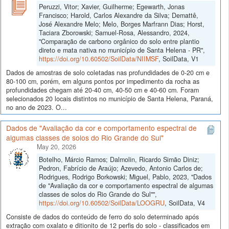
Peruzzi, Vitor; Xavier, Guilherme; Egewarth, Jonas
Francisco; Harold, Carlos Alexandre da Silva; Demattê,
José Alexandre Melo; Melo, Borges Marfrann Dias; Horst,
Taciara Zborowski; Samuel-Rosa, Alessandro, 2024,
"Comparação de carbono orgânico do solo entre plantio
direto e mata nativa no município de Santa Helena - PR",
https://doi.org/10.60502/SoilData/NIIMSF
, SoilData, V1
Dados de amostras de solo coletadas nas profundidades de 0-20 cm e
80-100 cm, porém, em alguns pontos por impedimento da rocha as
profundidades chegam até 20-40 cm, 40-50 cm e 40-60 cm. Foram
selecionados 20 locais distintos no município de Santa Helena, Paraná,
no ano de 2023. O...
Dados de "Avaliação da cor e comportamento espectral de
algumas classes de solos do Rio Grande do Sul"
May 20, 2026
Botelho, Márcio Ramos; Dalmolin, Ricardo Simão Diniz;
Pedron, Fabrício de Araújo; Azevedo, Antonio Carlos de;
Rodrigues, Rodrigo Borkowski; Miguel, Pablo, 2023, "Dados
de "Avaliação da cor e comportamento espectral de algumas
classes de solos do Rio Grande do Sul"",
https://doi.org/10.60502/SoilData/LOOGRU
, SoilData, V4
Consiste de dados do conteúdo de ferro do solo determinado após
extração com oxalato e ditionito de 12 perfis do solo - classificados em