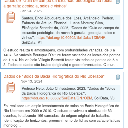
Dados de "Guia de campo da excursão pedológica da rocha
à garrafa: geologia, solos e vinhos"
Jan 24, 2025
Santos, Erico Albuquerque dos; Loss, Arcângelo; Pedron,
Fabrício de Aráujo; Florisbal, Luana Moreira; Silva,
Elisângela Benedet da, 2025, "Dados de "Guia de campo da
excursão pedológica da rocha à garrafa: geologia, solos e
vinhos"",
https://doi.org/10.60502/SoilData/TX5ANP
,
SoilData, V1
O estudo realiza 8 amostragens, com profundidades variadas, de 0 a
140+. Na vinícola Boutique D’alture foram visitados os locais dos pontos
de 1 a 4. Na vinícola Villagio Bassetti foram visitados os pontos de 5 a
8. Todos os dados são brutos (originais) e georreferenciados. O mun...
Dados de "Solos da Bacia Hidrográfica do Rio Uberaba"
Nov 13, 2024
Pedroso Neto, João Chrisóstomo, 2023, "Dados de "Solos
da Bacia Hidrográfica do Rio Uberaba"",
https://doi.org/10.60502/SoilData/QN7OBM
, SoilData, V3
Foi realizado um amplo levantamento de solos na Bacia Hidrográfica do
Rio Uberaba em 2009 e 2010. O estudo envolveu a abertura de 83
eventos, totalizando 166 camadas, de origem original do trabalho.
Identificação de horizontes, preenchimento de fichas com características
morfológ...