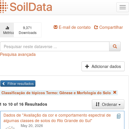
Ir
Alt
para
na
o
conteúdo
principal
E-mail de contato
Compartilhar
9,371
Métricas
Downloads
Pesquisa avançada
Adicionar dados
Filtrar resultados
Classificação de tópicos Termo:
Gênese e Morfologia do Solo
1 to 10 of 16 Resultados
Ordenar
Dados de "Avaliação da cor e comportamento espectral de
algumas classes de solos do Rio Grande do Sul"
May 20, 2026