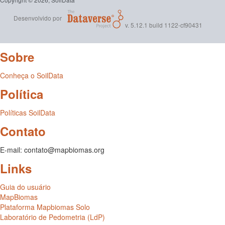
Desenvolvido por
v. 5.12.1 build 1122-cf90431
Sobre
Conheça o SoilData
Política
Políticas SoilData
Contato
E-mail: contato@mapbiomas.org
Links
Guia do usuário
MapBiomas
Plataforma Mapbiomas Solo
Laboratório de Pedometria (LdP)