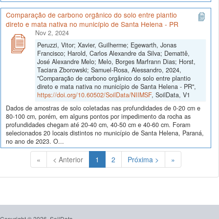
Comparação de carbono orgânico do solo entre plantio
direto e mata nativa no município de Santa Helena - PR
Nov 2, 2024
Peruzzi, Vitor; Xavier, Guilherme; Egewarth, Jonas
Francisco; Harold, Carlos Alexandre da Silva; Demattê,
José Alexandre Melo; Melo, Borges Marfrann Dias; Horst,
Taciara Zborowski; Samuel-Rosa, Alessandro, 2024,
"Comparação de carbono orgânico do solo entre plantio
direto e mata nativa no município de Santa Helena - PR",
https://doi.org/10.60502/SoilData/NIIMSF
, SoilData, V1
Dados de amostras de solo coletadas nas profundidades de 0-20 cm e
80-100 cm, porém, em alguns pontos por impedimento da rocha as
profundidades chegam até 20-40 cm, 40-50 cm e 40-60 cm. Foram
selecionados 20 locais distintos no município de Santa Helena, Paraná,
no ano de 2023. O...
(Atual)
«
< Anterior
1
2
Próxima >
»
Copyright © 2026, SoilData