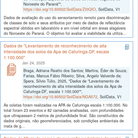
Noroeste do Paraná"",
https://doi.org/10.60502/SoilData/ZI0QIO
, SoilData, V1
Dados de avaliação do uso do sensoriamento remoto para discriminação
de classes de solo e seus atributos por meio de dados de reflectância
espectral obtidos em laboratório e em nível orbital em áreas alagáveis
do Noroeste do Paraná. O objetivo foi avaliar a viabilidade da utiliza...
Dados de "Levantamento de reconhecimento de alta
intensidade dos solos da Apa de Cafuringa-DF, escala
1:100.000"
Jan 24, 2025
Braga, Adriana Reatto dos Santos; Martins, Éder de Souza;
Farias, Marcus Fábio Ribeiro; Silva, Angelo Valverde da;
Spera, Sílvio Túlio, 2025, "Dados de "Levantamento de
reconhecimento de alta intensidade dos solos da Apa de
Cafuringa-DF, escala 1:100.000"",
https://doi.org/10.60502/SoilData/NGA572
, SoilData, V1
As coletas foram realizadas na APA de Cafuringa escala 1:100.000. No
total foram 23 eventos e 82 camadas analisadas, com profundidades
que ultrapassam 2 metros de profundidade final. São constituídos de
dados originais, não georreferenciados, sob condições ambientais de
mata de g...