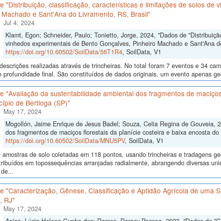
 "Distribuição, classificação, características e limitações de solos d
 Machado e Sant'Ana do Livramento, RS, Brasil"
Jul 4, 2024
Klamt, Egon; Schneider, Paulo; Tonietto, Jorge, 2024, "Dados de "Distribuição,
vinhedos experimentais de Bento Gonçalves, Pinheiro Machado e Sant'Ana do 
https://doi.org/10.60502/SoilData/56T1R4
, SoilData, V1
descrições realizadas através de trincheiras. No total foram 7 eventos e 34 
 profundidade final. São constituídos de dados originais, um evento apenas ge
 "Avaliação da sustentabilidade ambiental dos fragmentos de maciços f
ípio de Bertioga (SP)"
May 17, 2024
Mogollón, Jaime Enrique de Jesus Badel; Souza, Celia Regina de Gouveia, 2
dos fragmentos de maciços florestais da planície costeira e baixa encosta do 
https://doi.org/10.60502/SoilData/MNU5PV
, SoilData, V1
 amostras de solo coletadas em 118 pontos, usando trincheiras e tradagens 
tribuídos em topossequências arranjadas radialmente, abrangendo diversas un
de...
 "Caracterização, Gênese, Classificação e Aptidão Agrícola de uma S
 RJ"
May 17, 2024