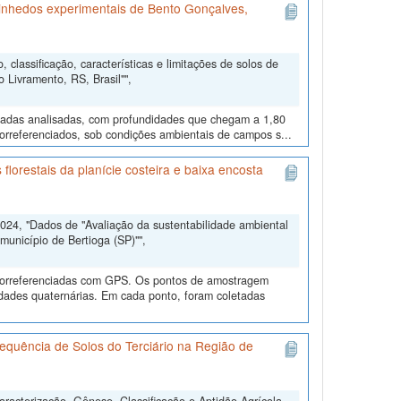
e vinhedos experimentais de Bento Gonçalves,
 classificação, características e limitações de solos de
Livramento, RS, Brasil"",
camadas analisadas, com profundidades que chegam a 1,80
orreferenciados, sob condições ambientais de campos s...
lorestais da planície costeira e baixa encosta
024, "Dados de "Avaliação da sustentabilidade ambiental
município de Bertioga (SP)"",
georreferenciadas com GPS. Os pontos de amostragem
idades quaternárias. Em cada ponto, foram coletadas
equência de Solos do Terciário na Região de