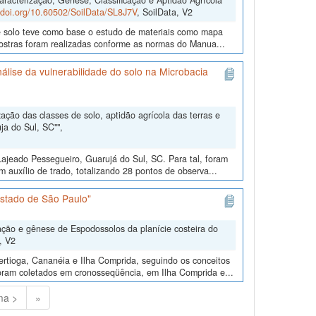
acterização, Gênese, Classificação e Aptidão Agrícola
//doi.org/10.60502/SoilData/SL8J7V
, SoilData, V2
de solo teve como base o estudo de materiais como mapa
amostras foram realizadas conforme as normas do Manua...
álise da vulnerabilidade do solo na Microbacia
ção das classes de solo, aptidão agrícola das terras e
ja do Sul, SC"",
ajeado Pessegueiro, Guarujá do Sul, SC. Para tal, foram
m auxílio de trado, totalizando 28 pontos de observa...
Estado de São Paulo"
ação e gênese de Espodossolos da planície costeira do
, V2
ertioga, Cananéia e Ilha Comprida, seguindo os conceitos
foram coletados em cronosseqüência, em Ilha Comprida e...
ma >
»