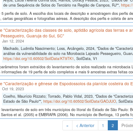
Anjos, Lúcia Helena Cunha dos; Ramos, Doracy Pessoa, 2023, "Dados de "Car
de uma Sequência de Solos do Terciário na Região de Campos, RJ"",
https:
5 perfis de solo. A escolha dos locais de descrição e amostragem dos perfis 
, cartas geográficas e fotografias aéreas. A descrição dos perfis e coleta de 
 "Caracterização das classes de solo, aptidão agrícola das terras e an
 Pessegueiro, Guaruja do Sul, SC"
Jan 12, 2024
Machado, Ludmila Nascimento; Loss, Arcângelo, 2024, "Dados de "Caracteriza
análise da vulnerabilidade do solo na Microbacia Lajeado Pessegueiro, Guaru
https://doi.org/10.60502/SoilData/KT9TK1
, SoilData, V1
arâmetros foram extraídos do levantamento de solos realizado na microbacia L
 informações de 19 perfis de solo completos e mais 9 amostras extras feitas co
e "Caracterização e gênese de Espodossolos da planície costeira do 
Oct 19, 2023
Coelho, Maurício Rizzato; Torrado, Pablo Vidal, 2023, "Dados de "Caracteriz
Estado de São Paulo"",
https://doi.org/10.60502/SoilData/GAOJUO
, SoilData
levantamento de solo em três municípios do litoral do Estado de São Paulo: B
Santos et al. (2005) e EMBRAPA (2006). No município de Bertioga, 13 perfis 
(Atual)
«
< Anterior
1
2
Próxi