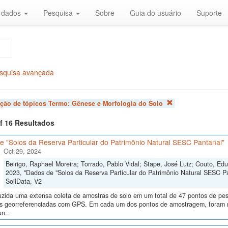
r dados
Pesquisa
Sobre
Guia do usuário
Suporte
squisa avançada
ação de tópicos Termo:
Gênese e Morfologia do Solo
of 16 Resultados
e "Solos da Reserva Particular do Patrimônio Natural SESC Pantanal"
Oct 29, 2024
Beirigo, Raphael Moreira; Torrado, Pablo Vidal; Stape, José Luiz; Couto, E
2023, "Dados de "Solos da Reserva Particular do Patrimônio Natural SESC P
SoilData, V2
uzida uma extensa coleta de amostras de solo em um total de 47 pontos de pes
ras georreferenciadas com GPS. Em cada um dos pontos de amostragem, foram me
n...