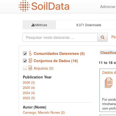
Ir
Adiciona
para
o
conteúdo
principal
Métricas
9,371 Downloads
Pe
Classific
Comunidades Dataverses (0)
Conjuntos de Dados (16)
11 to 16 
Arquivos (0)
Dados d
Publication Year
2026 (3)
2025 (4)
2024 (4)
2023 (5)
Foi cond
trinchei
Autor (Nome)
com profu
Camargo, Marcelo Nunes (2)