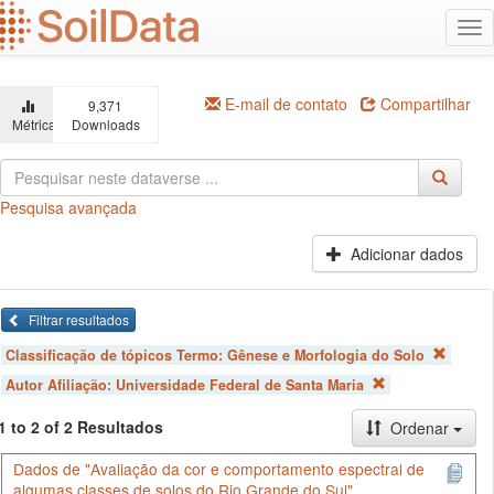
Ir
Alt
para
na
o
conteúdo
principal
E-mail de contato
Compartilhar
9,371
Métricas
Downloads
Pesquisa avançada
Adicionar dados
Filtrar resultados
Classificação de tópicos Termo:
Gênese e Morfologia do Solo
Autor Afiliação:
Universidade Federal de Santa Maria
1 to 2 of 2 Resultados
Ordenar
Dados de "Avaliação da cor e comportamento espectral de
algumas classes de solos do Rio Grande do Sul"