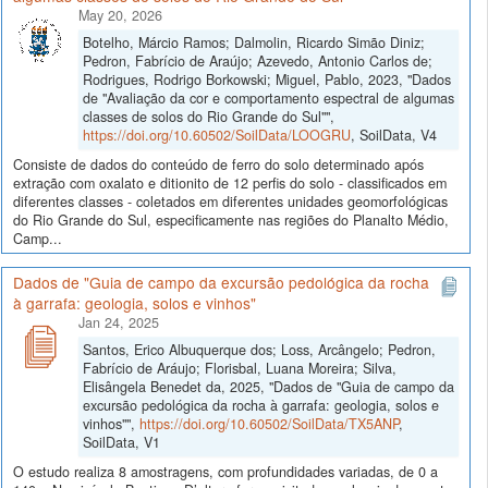
May 20, 2026
Botelho, Márcio Ramos; Dalmolin, Ricardo Simão Diniz;
Pedron, Fabrício de Araújo; Azevedo, Antonio Carlos de;
Rodrigues, Rodrigo Borkowski; Miguel, Pablo, 2023, "Dados
de "Avaliação da cor e comportamento espectral de algumas
classes de solos do Rio Grande do Sul"",
https://doi.org/10.60502/SoilData/LOOGRU
, SoilData, V4
Consiste de dados do conteúdo de ferro do solo determinado após
extração com oxalato e ditionito de 12 perfis do solo - classificados em
diferentes classes - coletados em diferentes unidades geomorfológicas
do Rio Grande do Sul, especificamente nas regiões do Planalto Médio,
Camp...
Dados de "Guia de campo da excursão pedológica da rocha
à garrafa: geologia, solos e vinhos"
Jan 24, 2025
Santos, Erico Albuquerque dos; Loss, Arcângelo; Pedron,
Fabrício de Aráujo; Florisbal, Luana Moreira; Silva,
Elisângela Benedet da, 2025, "Dados de "Guia de campo da
excursão pedológica da rocha à garrafa: geologia, solos e
vinhos"",
https://doi.org/10.60502/SoilData/TX5ANP
,
SoilData, V1
O estudo realiza 8 amostragens, com profundidades variadas, de 0 a