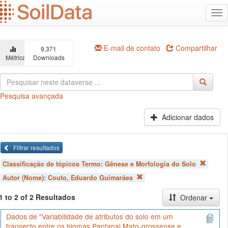
Ir
Alt
para
na
o
conteúdo
principal
E-mail de contato
Compartilhar
9,371
Métricas
Downloads
Pesquisa avançada
Adicionar dados
Filtrar resultados
Classificação de tópicos Termo:
Gênese e Morfologia do Solo
Autor (Nome):
Couto, Eduardo Guimarães
1 to 2 of 2 Resultados
Ordenar
Dados de "Variabilidade de atributos do solo em um
transecto entre os biomas Pantanal Mato-grossense e