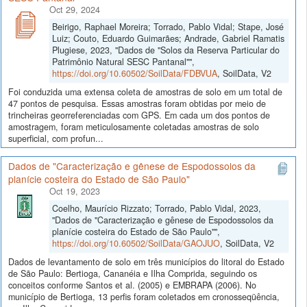
Oct 29, 2024
Beirigo, Raphael Moreira; Torrado, Pablo Vidal; Stape, José
Luiz; Couto, Eduardo Guimarães; Andrade, Gabriel Ramatis
Plugiese, 2023, "Dados de "Solos da Reserva Particular do
Patrimônio Natural SESC Pantanal"",
https://doi.org/10.60502/SoilData/FDBVUA
, SoilData, V2
Foi conduzida uma extensa coleta de amostras de solo em um total de
47 pontos de pesquisa. Essas amostras foram obtidas por meio de
trincheiras georreferenciadas com GPS. Em cada um dos pontos de
amostragem, foram meticulosamente coletadas amostras de solo
superficial, com profun...
Dados de "Caracterização e gênese de Espodossolos da
planície costeira do Estado de São Paulo"
Oct 19, 2023
Coelho, Maurício Rizzato; Torrado, Pablo Vidal, 2023,
"Dados de "Caracterização e gênese de Espodossolos da
planície costeira do Estado de São Paulo"",
https://doi.org/10.60502/SoilData/GAOJUO
, SoilData, V2
Dados de levantamento de solo em três municípios do litoral do Estado
de São Paulo: Bertioga, Cananéia e Ilha Comprida, seguindo os
conceitos conforme Santos et al. (2005) e EMBRAPA (2006). No
município de Bertioga, 13 perfis foram coletados em cronosseqüência,