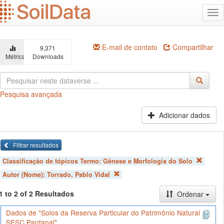
Ir
Alt
para
na
o
conteúdo
principal
E-mail de contato
Compartilhar
9,371
Métricas
Downloads
Pesquisa avançada
Adicionar dados
Filtrar resultados
Classificação de tópicos Termo:
Gênese e Morfologia do Solo
Autor (Nome):
Torrado, Pablo Vidal
1 to 2 of 2 Resultados
Ordenar
Dados de "Solos da Reserva Particular do Patrimônio Natural
SESC Pantanal"