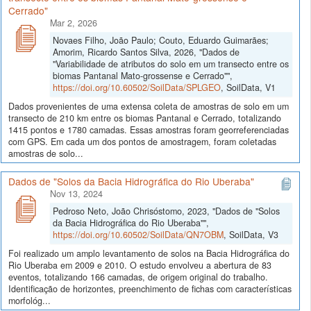
Cerrado"
Mar 2, 2026
Novaes Filho, João Paulo; Couto, Eduardo Guimarães;
Amorim, Ricardo Santos Silva, 2026, "Dados de
"Variabilidade de atributos do solo em um transecto entre os
biomas Pantanal Mato-grossense e Cerrado"",
https://doi.org/10.60502/SoilData/SPLGEO
, SoilData, V1
Dados provenientes de uma extensa coleta de amostras de solo em um
transecto de 210 km entre os biomas Pantanal e Cerrado, totalizando
1415 pontos e 1780 camadas. Essas amostras foram georreferenciadas
com GPS. Em cada um dos pontos de amostragem, foram coletadas
amostras de solo...
Dados de "Solos da Bacia Hidrográfica do Rio Uberaba"
Nov 13, 2024
Pedroso Neto, João Chrisóstomo, 2023, "Dados de "Solos
da Bacia Hidrográfica do Rio Uberaba"",
https://doi.org/10.60502/SoilData/QN7OBM
, SoilData, V3
Foi realizado um amplo levantamento de solos na Bacia Hidrográfica do
Rio Uberaba em 2009 e 2010. O estudo envolveu a abertura de 83
eventos, totalizando 166 camadas, de origem original do trabalho.
Identificação de horizontes, preenchimento de fichas com características
morfológ...