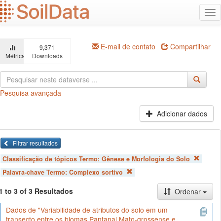
Ir
Alt
para
na
o
conteúdo
principal
E-mail de contato
Compartilhar
9,371
Métricas
Downloads
Pesquisa avançada
Adicionar dados
Filtrar resultados
Classificação de tópicos Termo:
Gênese e Morfologia do Solo
Palavra-chave Termo:
Complexo sortivo
1 to 3 of 3 Resultados
Ordenar
Dados de "Variabilidade de atributos do solo em um
transecto entre os biomas Pantanal Mato-grossense e