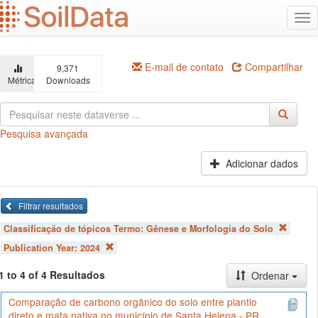
Ir
Alt
para
na
o
conteúdo
principal
E-mail de contato
Compartilhar
9,371
Métricas
Downloads
Pesquisa avançada
Adicionar dados
Filtrar resultados
Classificação de tópicos Termo:
Gênese e Morfologia do Solo
Publication Year:
2024
1 to 4 of 4 Resultados
Ordenar
Comparação de carbono orgânico do solo entre plantio
direto e mata nativa no município de Santa Helena - PR