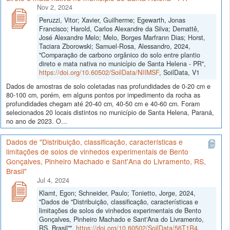
Nov 2, 2024
Peruzzi, Vitor; Xavier, Guilherme; Egewarth, Jonas
Francisco; Harold, Carlos Alexandre da Silva; Demattê,
José Alexandre Melo; Melo, Borges Marfrann Dias; Horst,
Taciara Zborowski; Samuel-Rosa, Alessandro, 2024,
"Comparação de carbono orgânico do solo entre plantio
direto e mata nativa no município de Santa Helena - PR",
https://doi.org/10.60502/SoilData/NIIMSF
, SoilData, V1
Dados de amostras de solo coletadas nas profundidades de 0-20 cm e
80-100 cm, porém, em alguns pontos por impedimento da rocha as
profundidades chegam até 20-40 cm, 40-50 cm e 40-60 cm. Foram
selecionados 20 locais distintos no município de Santa Helena, Paraná,
no ano de 2023. O...
Dados de "Distribuição, classificação, características e
limitações de solos de vinhedos experimentais de Bento
Gonçalves, Pinheiro Machado e Sant'Ana do Livramento, RS,
Brasil"
Jul 4, 2024
Klamt, Egon; Schneider, Paulo; Tonietto, Jorge, 2024,
"Dados de "Distribuição, classificação, características e
limitações de solos de vinhedos experimentais de Bento
Gonçalves, Pinheiro Machado e Sant'Ana do Livramento,
RS, Brasil"",
https://doi.org/10.60502/SoilData/56T1R4
,