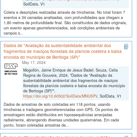
SoilData, V1
Coleta e descrições realizadas através de trincheiras. No total foram 7
eventos e 34 camadas analisadas, com profundidades que chegam a
1,80 metros de profundidade final. São constituídos de dados originais,
um evento apenas georreferenciados, sob condições ambientais de
campos s...
Dados de "Avaliação da sustentabilidade ambiental dos
fragmentos de maciços florestais da planície costeira e baixa
encosta do município de Bertioga (SP)"
May 17, 2024
Mogollón, Jaime Enrique de Jesus Badel; Souza, Celia
Regina de Gouveia, 2024, "Dados de "Avaliação da
sustentabilidade ambiental dos fragmentos de maciços
florestais da planície costeira e baixa encosta do município
de Bertioga (SP)"",
https://doi.org/10.60502/SoilData/MNU5PV
, SoilData, V1
Dados de amostras de solo coletadas em 118 pontos, usando
trincheiras e tradagens georreferenciadas com GPS. Os pontos de
amostragem estão distribuídos em topossequências arranjadas
radialmente, abrangendo diversas unidades quaternárias. Em cada
ponto, foram coletadas amostras de...