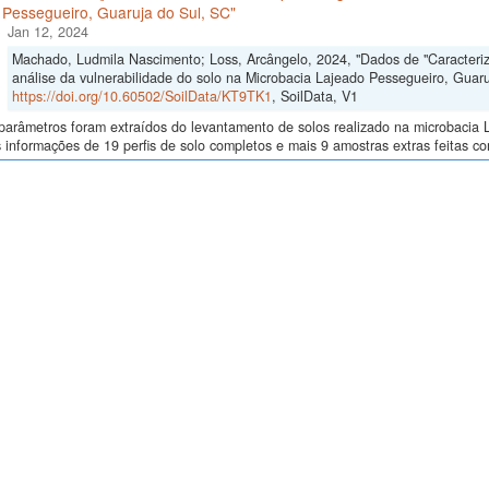
 Pessegueiro, Guaruja do Sul, SC"
Jan 12, 2024
Machado, Ludmila Nascimento; Loss, Arcângelo, 2024, "Dados de "Caracteriza
análise da vulnerabilidade do solo na Microbacia Lajeado Pessegueiro, Guaru
https://doi.org/10.60502/SoilData/KT9TK1
, SoilData, V1
arâmetros foram extraídos do levantamento de solos realizado na microbacia L
 informações de 19 perfis de solo completos e mais 9 amostras extras feitas co