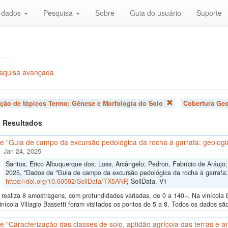
r dados
Pesquisa
Sobre
Guia do usuário
Suporte
squisa avançada
ação de tópicos Termo:
Gênese e Morfologia do Solo
Cobertura Geo
 2 Resultados
 "Guia de campo da excursão pedológica da rocha à garrafa: geologia
Jan 24, 2025
Santos, Erico Albuquerque dos; Loss, Arcângelo; Pedron, Fabrício de Aráujo; 
2025, "Dados de "Guia de campo da excursão pedológica da rocha à garrafa: 
https://doi.org/10.60502/SoilData/TX5ANP
, SoilData, V1
realiza 8 amostragens, com profundidades variadas, de 0 a 140+. Na vinícola B
inícola Villagio Bassetti foram visitados os pontos de 5 a 8. Todos os dados são
 "Caracterização das classes de solo, aptidão agrícola das terras e an