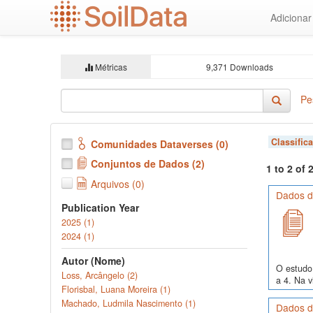
Ir
Adiciona
para
o
conteúdo
principal
Métricas
9,371 Downloads
Pe
Classific
Comunidades Dataverses (0)
Conjuntos de Dados (2)
1 to 2 of
Arquivos (0)
Dados de
Publication Year
2025 (1)
2024 (1)
Autor (Nome)
O estudo 
Loss, Arcângelo (2)
a 4. Na v
Florisbal, Luana Moreira (1)
Machado, Ludmila Nascimento (1)
Dados de