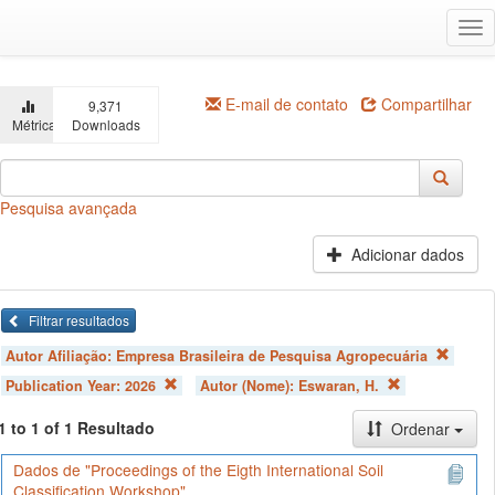
Ir
Alt
para
na
o
conteúdo
principal
E-mail de contato
Compartilhar
9,371
Métricas
Downloads
Pesquisa avançada
Adicionar dados
Filtrar resultados
Autor Afiliação:
Empresa Brasileira de Pesquisa Agropecuária
Publication Year:
2026
Autor (Nome):
Eswaran, H.
1 to 1 of 1 Resultado
Ordenar
Dados de "Proceedings of the Eigth International Soil
Classification Workshop"