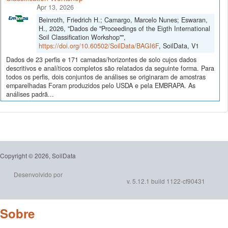
Apr 13, 2026
Beinroth, Friedrich H.; Camargo, Marcelo Nunes; Eswaran,
H., 2026, "Dados de "Proceedings of the Eigth International
Soil Classification Workshop"",
https://doi.org/10.60502/SoilData/BAGI6F
, SoilData, V1
Dados de 23 perfis e 171 camadas/horizontes de solo cujos dados
descritivos e analíticos completos são relatados da seguinte forma. Para
todos os perfis, dois conjuntos de análises se originaram de amostras
emparelhadas Foram produzidos pelo USDA e pela EMBRAPA. As
análises padrã...
Copyright © 2026, SoilData
Desenvolvido por
v. 5.12.1 build 1122-cf90431
Sobre