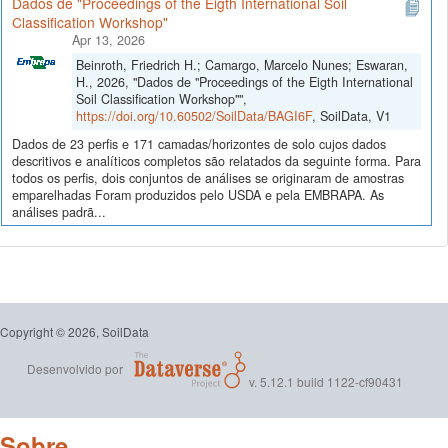
Dados de "Proceedings of the Eigth International Soil
Classification Workshop"
Apr 13, 2026
Beinroth, Friedrich H.; Camargo, Marcelo Nunes; Eswaran,
H., 2026, "Dados de "Proceedings of the Eigth International
Soil Classification Workshop"",
https://doi.org/10.60502/SoilData/BAGI6F
, SoilData, V1
Dados de 23 perfis e 171 camadas/horizontes de solo cujos dados
descritivos e analíticos completos são relatados da seguinte forma. Para
todos os perfis, dois conjuntos de análises se originaram de amostras
emparelhadas Foram produzidos pelo USDA e pela EMBRAPA. As
análises padrã...
Copyright © 2026, SoilData
Desenvolvido por
v. 5.12.1 build 1122-cf90431
Sobre