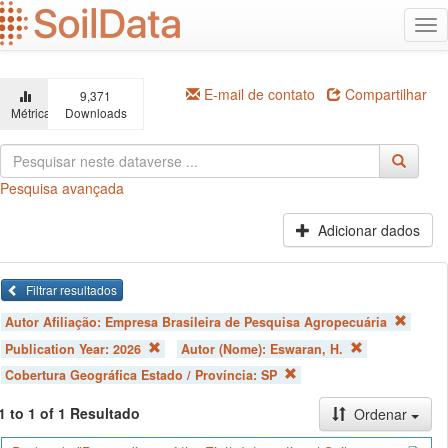
Ir
Alt
para
na
o
conteúdo
principal
E-mail de contato
Compartilhar
9,371
Métricas
Downloads
Pesquisa avançada
Adicionar dados
Filtrar resultados
Autor Afiliação:
Empresa Brasileira de Pesquisa Agropecuária
Publication Year:
2026
Autor (Nome):
Eswaran, H.
Cobertura Geográfica Estado / Província:
SP
1 to 1 of 1 Resultado
Ordenar