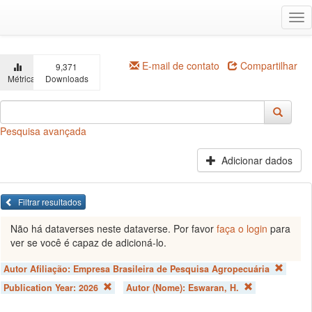
Ir
Alt
para
na
o
conteúdo
principal
E-mail de contato
Compartilhar
9,371
Métricas
Downloads
Pesquisa avançada
Adicionar dados
Filtrar resultados
Não há dataverses neste dataverse. Por favor
faça o login
para
ver se você é capaz de adicioná-lo.
Autor Afiliação:
Empresa Brasileira de Pesquisa Agropecuária
Publication Year:
2026
Autor (Nome):
Eswaran, H.