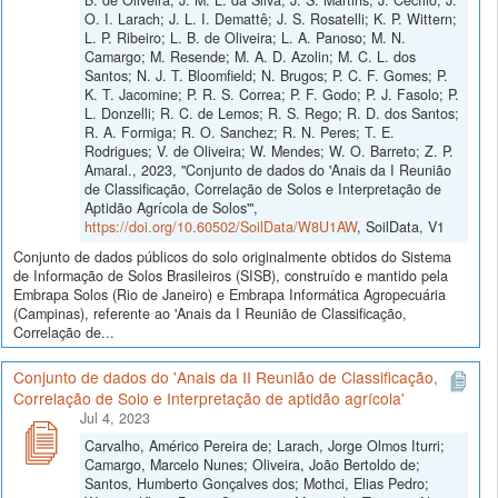
O. I. Larach; J. L. I. Demattê; J. S. Rosatelli; K. P. Wittern;
L. P. Ribeiro; L. B. de Oliveira; L. A. Panoso; M. N.
Camargo; M. Resende; M. A. D. Azolin; M. C. L. dos
Santos; N. J. T. Bloomfield; N. Brugos; P. C. F. Gomes; P.
K. T. Jacomine; P. R. S. Correa; P. F. Godo; P. J. Fasolo; P.
L. Donzelli; R. C. de Lemos; R. S. Rego; R. D. dos Santos;
R. A. Formiga; R. O. Sanchez; R. N. Peres; T. E.
Rodrigues; V. de Oliveira; W. Mendes; W. O. Barreto; Z. P.
Amaral., 2023, "Conjunto de dados do 'Anais da I Reunião
de Classificação, Correlação de Solos e Interpretação de
Aptidão Agrícola de Solos'",
https://doi.org/10.60502/SoilData/W8U1AW
, SoilData, V1
Conjunto de dados públicos do solo originalmente obtidos do Sistema
de Informação de Solos Brasileiros (SISB), construído e mantido pela
Embrapa Solos (Rio de Janeiro) e Embrapa Informática Agropecuária
(Campinas), referente ao 'Anais da I Reunião de Classificação,
Correlação de...
Conjunto de dados do 'Anais da II Reunião de Classificação,
Correlação de Solo e Interpretação de aptidão agrícola'
Jul 4, 2023
Carvalho, Américo Pereira de; Larach, Jorge Olmos Iturri;
Camargo, Marcelo Nunes; Oliveira, João Bertoldo de;
Santos, Humberto Gonçalves dos; Mothci, Elias Pedro;