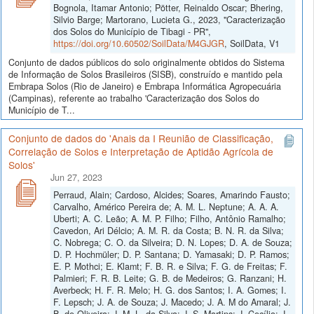
Bognola, Itamar Antonio; Pötter, Reinaldo Oscar; Bhering,
Silvio Barge; Martorano, Lucieta G., 2023, "Caracterização
dos Solos do Município de Tibagi - PR",
https://doi.org/10.60502/SoilData/M4GJGR
, SoilData, V1
Conjunto de dados públicos do solo originalmente obtidos do Sistema
de Informação de Solos Brasileiros (SISB), construído e mantido pela
Embrapa Solos (Rio de Janeiro) e Embrapa Informática Agropecuária
(Campinas), referente ao trabalho 'Caracterização dos Solos do
Município de T...
Conjunto de dados do 'Anais da I Reunião de Classificação,
Correlação de Solos e Interpretação de Aptidão Agrícola de
Solos'
Jun 27, 2023
Perraud, Alain; Cardoso, Alcides; Soares, Amarindo Fausto;
Carvalho, Américo Pereira de; A. M. L. Neptune; A. A. A.
Uberti; A. C. Leão; A. M. P. Filho; Filho, Antônio Ramalho;
Cavedon, Ari Délcio; A. M. R. da Costa; B. N. R. da Silva;
C. Nobrega; C. O. da Silveira; D. N. Lopes; D. A. de Souza;
D. P. Hochmüler; D. P. Santana; D. Yamasaki; D. P. Ramos;
E. P. Mothci; E. Klamt; F. B. R. e Silva; F. G. de Freitas; F.
Palmieri; F. R. B. Leite; G. B. de Medeiros; G. Ranzani; H.
Averbeck; H. F. R. Melo; H. G. dos Santos; I. A. Gomes; I.
F. Lepsch; J. A. de Souza; J. Macedo; J. A. M do Amaral; J.
B. de Oliveira; J. M. L. da Silva; J. S. Martins; J. Cecílio; J.