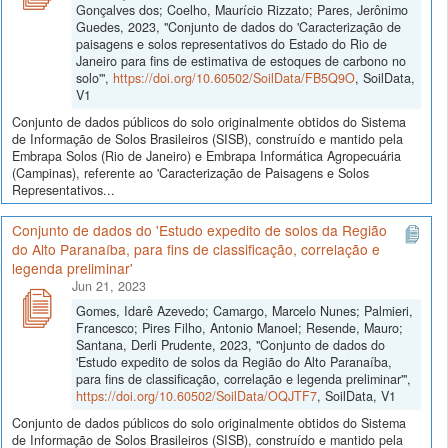
Gonçalves dos; Coelho, Maurício Rizzato; Pares, Jerônimo
Guedes, 2023, "Conjunto de dados do 'Caracterização de
paisagens e solos representativos do Estado do Rio de
Janeiro para fins de estimativa de estoques de carbono no
solo'",
https://doi.org/10.60502/SoilData/FB5Q9O
, SoilData,
V1
Conjunto de dados públicos do solo originalmente obtidos do Sistema
de Informação de Solos Brasileiros (SISB), construído e mantido pela
Embrapa Solos (Rio de Janeiro) e Embrapa Informática Agropecuária
(Campinas), referente ao 'Caracterização de Paisagens e Solos
Representativos...
Conjunto de dados do 'Estudo expedito de solos da Região
do Alto Paranaíba, para fins de classificação, correlação e
legenda preliminar'
Jun 21, 2023
Gomes, Idarê Azevedo; Camargo, Marcelo Nunes; Palmieri,
Francesco; Pires Filho, Antonio Manoel; Resende, Mauro;
Santana, Derli Prudente, 2023, "Conjunto de dados do
'Estudo expedito de solos da Região do Alto Paranaíba,
para fins de classificação, correlação e legenda preliminar'",
https://doi.org/10.60502/SoilData/OQJTF7
, SoilData, V1
Conjunto de dados públicos do solo originalmente obtidos do Sistema
de Informação de Solos Brasileiros (SISB), construído e mantido pela