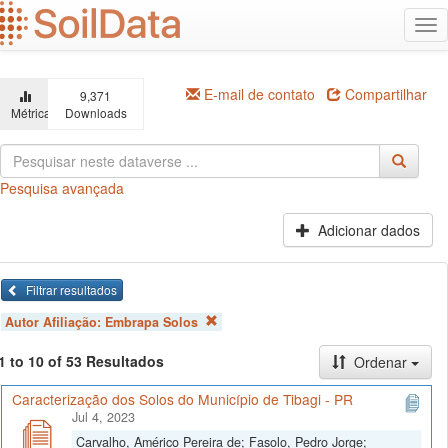
Ir
Alt
para
na
o
conteúdo
principal
E-mail de contato
Compartilhar
9,371
Métricas
Downloads
Pesquisa avançada
Adicionar dados
Filtrar resultados
Autor Afiliação:
Embrapa Solos
1 to 10 of 53 Resultados
Ordenar
Caracterização dos Solos do Município de Tibagi - PR
Jul 4, 2023
Carvalho, Américo Pereira de; Fasolo, Pedro Jorge;