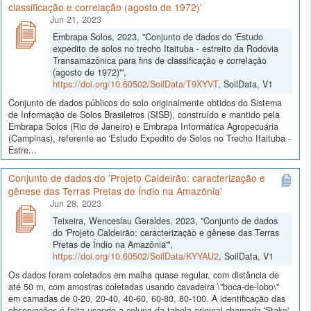
classificação e correlação (agosto de 1972)'
Jun 21, 2023
Embrapa Solos, 2023, "Conjunto de dados do 'Estudo
expedito de solos no trecho Itaituba - estreito da Rodovia
Transamazônica para fins de classificação e correlação
(agosto de 1972)'",
https://doi.org/10.60502/SoilData/T9XYVT
, SoilData, V1
Conjunto de dados públicos do solo originalmente obtidos do Sistema
de Informação de Solos Brasileiros (SISB), construído e mantido pela
Embrapa Solos (Rio de Janeiro) e Embrapa Informática Agropecuária
(Campinas), referente ao 'Estudo Expedito de Solos no Trecho Itaituba -
Estre...
Conjunto de dados do 'Projeto Caldeirão: caracterização e
gênese das Terras Pretas de Índio na Amazônia'
Jun 28, 2023
Teixeira, Wenceslau Geraldes, 2023, "Conjunto de dados
do 'Projeto Caldeirão: caracterização e gênese das Terras
Pretas de Índio na Amazônia'",
https://doi.org/10.60502/SoilData/KYYAU2
, SoilData, V1
Os dados foram coletados em malha quase regular, com distância de
até 50 m, com amostras coletadas usando cavadeira \"boca-de-lobo\"
em camadas de 0-20, 20-40, 40-60, 60-80, 80-100. A identificação das
observações é feita usando a coluna da tabela original chamada 'Stake'.