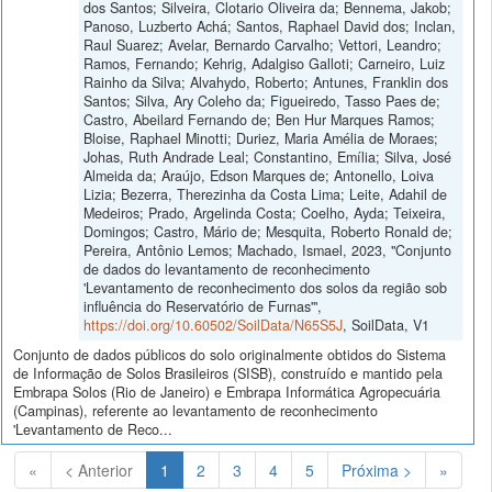
dos Santos; Silveira, Clotario Oliveira da; Bennema, Jakob;
Panoso, Luzberto Achá; Santos, Raphael David dos; Inclan,
Raul Suarez; Avelar, Bernardo Carvalho; Vettori, Leandro;
Ramos, Fernando; Kehrig, Adalgiso Galloti; Carneiro, Luiz
Rainho da Silva; Alvahydo, Roberto; Antunes, Franklin dos
Santos; Silva, Ary Coleho da; Figueiredo, Tasso Paes de;
Castro, Abeilard Fernando de; Ben Hur Marques Ramos;
Bloise, Raphael Minotti; Duriez, Maria Amélia de Moraes;
Johas, Ruth Andrade Leal; Constantino, Emília; Silva, José
Almeida da; Araújo, Edson Marques de; Antonello, Loiva
Lizia; Bezerra, Therezinha da Costa Lima; Leite, Adahil de
Medeiros; Prado, Argelinda Costa; Coelho, Ayda; Teixeira,
Domingos; Castro, Mário de; Mesquita, Roberto Ronald de;
Pereira, Antônio Lemos; Machado, Ismael, 2023, "Conjunto
de dados do levantamento de reconhecimento
'Levantamento de reconhecimento dos solos da região sob
influência do Reservatório de Furnas'",
https://doi.org/10.60502/SoilData/N65S5J
, SoilData, V1
Conjunto de dados públicos do solo originalmente obtidos do Sistema
de Informação de Solos Brasileiros (SISB), construído e mantido pela
Embrapa Solos (Rio de Janeiro) e Embrapa Informática Agropecuária
(Campinas), referente ao levantamento de reconhecimento
'Levantamento de Reco...
(Atual)
«
< Anterior
1
2
3
4
5
Próxima >
»