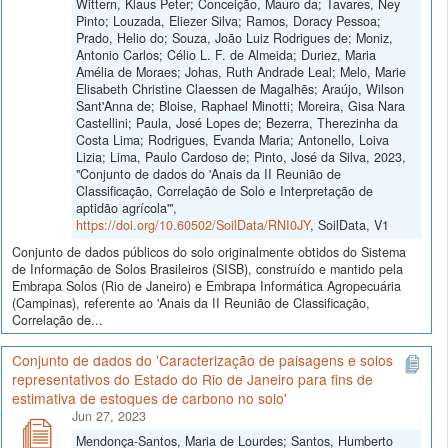
Wittern, Klaus Peter; Conceição, Mauro da; Tavares, Ney
Pinto; Louzada, Eliezer Silva; Ramos, Doracy Pessoa;
Prado, Helio do; Souza, João Luiz Rodrigues de; Moniz,
Antonio Carlos; Célio L. F. de Almeida; Duriez, Maria
Amélia de Moraes; Johas, Ruth Andrade Leal; Melo, Marie
Elisabeth Christine Claessen de Magalhẽs; Araújo, Wilson
Sant'Anna de; Bloise, Raphael Minotti; Moreira, Gisa Nara
Castellini; Paula, José Lopes de; Bezerra, Therezinha da
Costa Lima; Rodrigues, Evanda Maria; Antonello, Loiva
Lizia; Lima, Paulo Cardoso de; Pinto, José da Silva, 2023,
"Conjunto de dados do 'Anais da II Reunião de
Classificação, Correlação de Solo e Interpretação de
aptidão agrícola'",
https://doi.org/10.60502/SoilData/RNI0JY
, SoilData, V1
Conjunto de dados públicos do solo originalmente obtidos do Sistema
de Informação de Solos Brasileiros (SISB), construído e mantido pela
Embrapa Solos (Rio de Janeiro) e Embrapa Informática Agropecuária
(Campinas), referente ao 'Anais da II Reunião de Classificação,
Correlação de...
Conjunto de dados do 'Caracterização de paisagens e solos
representativos do Estado do Rio de Janeiro para fins de
estimativa de estoques de carbono no solo'
Jun 27, 2023
Mendonça-Santos, Maria de Lourdes; Santos, Humberto