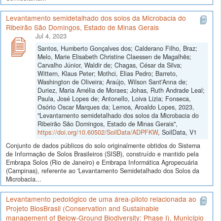
Levantamento semidetalhado dos solos da Microbacia do
Ribeirão São Domingos, Estado de Minas Gerais
Jul 4, 2023
Santos, Humberto Gonçalves dos; Calderano Filho, Braz;
Melo, Marie Elisabeth Christine Claessen de Magalhẽs;
Carvalho Júnior, Waldir de; Chagas, César da Silva;
Wittern, Klaus Peter; Mothci, Elias Pedro; Barreto,
Washington de Oliveira; Araújo, Wilson Sant'Anna de;
Duriez, Maria Amélia de Moraes; Johas, Ruth Andrade Leal;
Paula, José Lopes de; Antonello, Loiva Lizia; Fonseca,
Osório Oscar Marques da; Lemos, Aroaldo Lopes, 2023,
"Levantamento semidetalhado dos solos da Microbacia do
Ribeirão São Domingos, Estado de Minas Gerais",
https://doi.org/10.60502/SoilData/ADPFKW
, SoilData, V1
Conjunto de dados públicos do solo originalmente obtidos do Sistema
de Informação de Solos Brasileiros (SISB), construído e mantido pela
Embrapa Solos (Rio de Janeiro) e Embrapa Informática Agropecuária
(Campinas), referente ao 'Levantamento Semidetalhado dos Solos da
Microbacia...
Levantamento pedológico de uma área-piloto relacionada ao
Projeto BiosBrasil (Conservation and Sustainable
management of Below-Ground Biodiversity: Phase I), Município