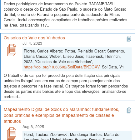
Dados pedológicos de levantamento do Projeto RADAMBRASIL
cobrindo o oeste do Estado de São Paulo, o sudeste do Mato Grosso
do Sul, o norte do Paraná e pequena parte do sudoeste de Minas
Gerais. Inclui observações compiladas de trabalhos prévios realizados
na área, totalizando 117...
Os solos do Vale dos Vinhedos
Jul 4, 2023
Flores, Carlos Alberto; Pötter, Reinaldo Oscar; Sarmento,
Eliana Casco; Weber, Eliseu José; Hasenack, Heinrich,
2023, "Os solos do Vale dos Vinhedos",
https://doi.org/10.60502/SoilData/BKOGXV
, SoilData, V1
O trabalho de campo foi precedido pela delimitação das principais
unidades fisiográficas em cartas de campo para planejamento dos
trajetos a percorrer na fase inicial. Os trajetos foram foram percorridos
desde as partes mais baixas até o topo das elevações, analisando-se
cortes d...
Mapeamento Digital de Solos do Maranhão: fundamentos,
boas práticas e exemplos de mapeamento de classes e
atributos
Aug 8, 2025
Horst, Taciara Zborowski; Mendonça-Santos, Maria de
Lourdes; Jean Michel Moura-Bueno; Samuel-Rosa,