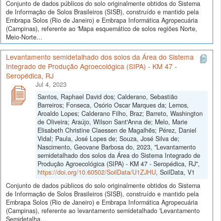
Conjunto de dados públicos do solo originalmente obtidos do Sistema
de Informação de Solos Brasileiros (SISB), construído e mantido pela
Embrapa Solos (Rio de Janeiro) e Embrapa Informática Agropecuária
(Campinas), referente ao 'Mapa esquemático de solos regiões Norte,
Meio-Norte...
Levantamento semidetalhado dos solos da Área do Sistema
Integrado de Produção Agroecológica (SIPA) - KM 47 -
Seropédica, RJ
Jul 4, 2023
Santos, Raphael David dos; Calderano, Sebastião
Barreiros; Fonseca, Osório Oscar Marques da; Lemos,
Aroaldo Lopes; Calderano Filho, Braz; Barreto, Washington
de Oliveira; Araújo, Wilson Sant'Anna de; Melo, Marie
Elisabeth Christine Claessen de Magalhẽs; Pérez, Daniel
Vidal; Paula, José Lopes de; Souza, José Silva de;
Nascimento, Geovane Barbosa do, 2023, "Levantamento
semidetalhado dos solos da Área do Sistema Integrado de
Produção Agroecológica (SIPA) - KM 47 - Seropédica, RJ",
https://doi.org/10.60502/SoilData/U1ZJHU
, SoilData, V1
Conjunto de dados públicos do solo originalmente obtidos do Sistema
de Informação de Solos Brasileiros (SISB), construído e mantido pela
Embrapa Solos (Rio de Janeiro) e Embrapa Informática Agropecuária
(Campinas), referente ao levantamento semidetalhado 'Levantamento
Semidetalha...