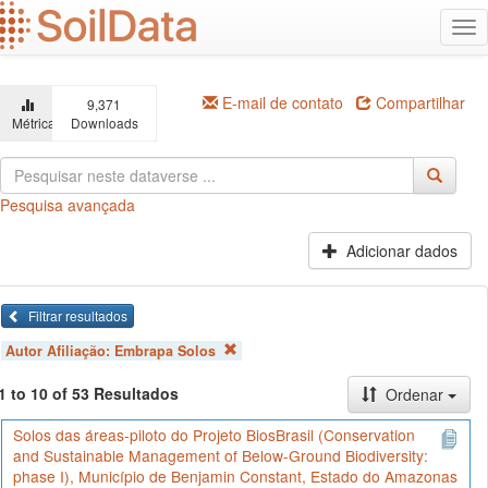
Ir
Alt
para
na
o
conteúdo
principal
E-mail de contato
Compartilhar
9,371
Métricas
Downloads
Pesquisa avançada
Adicionar dados
Filtrar resultados
Autor Afiliação:
Embrapa Solos
1 to 10 of 53 Resultados
Ordenar
Solos das áreas-piloto do Projeto BiosBrasil (Conservation
and Sustainable Management of Below-Ground Biodiversity:
phase I), Município de Benjamin Constant, Estado do Amazonas