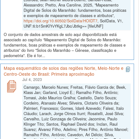
Alessandro; Pretto, Ana Caroline, 2025, "Mapeamento
Digital de Solos do Maranhão: fundamentos, boas práticas
e exemplos de mapeamento de classes e atributos",
https://doi.org/10.60502/SoilData/HOIDT7
, SoilData, V1,
UNF:6:b1SmKIYvYKgL7Jbc/Jbtkg== [fileUNF]
O conjunto de dados amostrais de solo aqui disponibilizado está
associado ao capítulo “Mapeamento Digital de Solos do Maranhão:
fundamentos, boas práticas e exemplos de mapeamento de classes e
atributos” do livro "Solos do Maranhão – Gênese, classificação e
pedometria". Ele é for...
Mapa esquemático de solos das regiões Norte, Meio-Norte e
Centro-Oeste do Brasil: Primeira aproximação
Jul 4, 2023
Camargo, Marcelo Nunes; Freitas, Flávio Garcia de; Beek,
Klass Jan; Garland, Lioyd E.; Ramalho Filho, Antônio;
Tomasi, João Mauríco Gralha; Castello, Dario Souza;
Cordeiro, Atanasio Alves; Silveira, Clotario Oliveira da;
Palmieri, Francesco; Gomes, Idarê Azevedo; Falesi, Italo
Cláudio; Larach, Jorge Olmos Iturri; Rosatelli, José Silva;
Carvalho, Luiz Gonzaga de Oliveira; Jacomine, Paulo
Klinger Tito; Santos, Raphael David dos; Inclan, Raul
Suarez; Alvarez Filho, Adelino; Pires Filho, Antônio Manoel;
Ramalho Filho, Antônio; Cavedon, Ari Délcio; Silva,