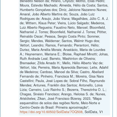
Benedito Nelson da; Hirano, Chyozo; Mothci, Elias Pedro;
Moura, Estevão Machado; Almeida, Hélio da Costa; Santos,
Humberto Gonçalves dos; Diniz, Jalcione Nazareno Nunes;
Amaral, João Alberto Martins do; Souza, João Luiz
Rodrigues de; Araujo, João Viana; Magalhães, Júlio C. A. J.
de; Wittern, Klaus Peter; Vieira, Lúcio Salgado; Medeiros,
Luiz Alberto Regueira; Faustino Neto, Manoel; Bloomfield,
Nathaniel J. Torres; Bloomfield, Nathaniel J. Torres; Pötter,
Reinaldo Oscar; Pessoa, Sergio Costa Pinto; Sommer,
Sergio; Mendes, Waldemar; Santos, Walmir Hugo dos;
Vettori, Leandro; Ramos, Fernando; Pierantoni, Hélio;
Duriez, Maria Amélia Morais; Anastácio, Maria de Lourdes
A.; Heynemann, Mariana E.; Bloise, Raphael Minotti; Johas,
Ruth Andrade Leal; Barreto, Washinton de Oliveira;
Bremaeker, Zilda Amado H.; Mello, Hélio Alberto Vaz de;
Vettori, Ida; Perreira, Maria Aparecida Barroso; Leite, Adahil
de Medeiros; Cardoso, Manoel da Silva; Castro, Abeilard
Fernando de; Pinheiro, Francisca M.; Moreira, Gisa Nara
Castellini; Paula, José Lopes de; Sobral Filho, Raymundo
Mendes; Antunes, Franklin dos Santos; Antonello, Loiva
Lizia; Carneiro, Luiz Rainho S.; Bezerra, Therezinha O. L.;
Chagas, Sinésio Francisco; Arango, Heloisa S. de; Nunes,
Aristóteles; Zikan, José Francisco Bizeray, 2023, "Mapa
esquemático de solos das regiões Norte, Meio-Norte e
Centro-Oeste do Brasil: Primeira aproximação",
https://doi.org/10.60502/SoilData/7OQ508
, SoilData, V1