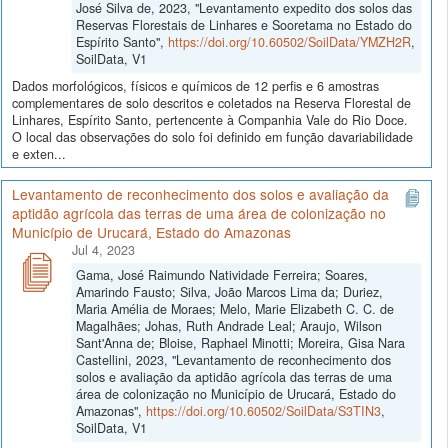
José Silva de, 2023, "Levantamento expedito dos solos das
Reservas Florestais de Linhares e Sooretama no Estado do
Espírito Santo",
https://doi.org/10.60502/SoilData/YMZH2R
,
SoilData, V1
Dados morfológicos, físicos e químicos de 12 perfis e 6 amostras
complementares de solo descritos e coletados na Reserva Florestal de
Linhares, Espírito Santo, pertencente à Companhia Vale do Rio Doce.
O local das observações do solo foi definido em função davariabilidade
e exten...
Levantamento de reconhecimento dos solos e avaliação da
aptidão agrícola das terras de uma área de colonização no
Município de Urucará, Estado do Amazonas
Jul 4, 2023
Gama, José Raimundo Natividade Ferreira; Soares,
Amarindo Fausto; Silva, João Marcos Lima da; Duriez,
Maria Amélia de Moraes; Melo, Marie Elizabeth C. C. de
Magalhães; Johas, Ruth Andrade Leal; Araujo, Wilson
Sant'Anna de; Bloise, Raphael Minotti; Moreira, Gisa Nara
Castellini, 2023, "Levantamento de reconhecimento dos
solos e avaliação da aptidão agrícola das terras de uma
área de colonização no Município de Urucará, Estado do
Amazonas",
https://doi.org/10.60502/SoilData/S3TIN3
,
SoilData, V1