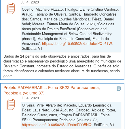
Jul 4, 2023
Coelho, Maurício Rizzato; Fidalgo, Elaine Cristina Cardoso;
Araújo, Fabiano de Oliveira; Santos, Humberto Gonçalves
dos; Santos, Maria de Lourdes Mendonça; Pérez, Daniel
Vidal; Moreira, Fátima Maria de Souza, 2023, "Solos das
áreas-piloto do Projeto BiosBrasil (Conservation and
Sustainable Management of Below-Ground Biodiversity:
phase I), Município de Benjamin Constant, Estado do
Amazonas",
https://doi.org/10.60502/SoilData/PQL61W
,
SoilData, V1
Dados de 24 perfis do solo observados e amostrados, para fins de
classificação e mapeamento pedológico uma área-piloto no município de
Benjamin Constant, noroeste do Estado do Amazonas. O perfis de solo
foram identificados e coletados mediante abertura de trincheiras, sendo
georr...
Projeto RADAMBRASIL. Folha SF.22 Paranapanema;
Pedologia (volume 37)
Jul 4, 2023
Oliveira, Virlei Álvaro de; Macedo, Eduardo Leandro da
Rosa; Laus Neto, José Augusto; Cardoso, Alcides; Pötter,
Reinaldo Oscar, 2023, "Projeto RADAMBRASIL. Folha
SF.22 Paranapanema; Pedologia (volume 37)",
https://doi.org/10.60502/SoilData/R99BNQ
, SoilData, V1