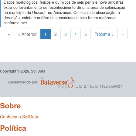
Dados morfológicos, físicos e químicos de seis perfis e nove amostras
extra do levantamento de reconhecimento de uma área de colonização
no município de Urucará, no Amazonas. Os locais de observação, a
descrição, coleta e análise das amostras de solo foram realizadas
conforme met...
(Atual)
«
< Anterior
1
2
3
4
5
Próxima >
»
Copyright © 2026, SoilData
Desenvolvido por
v. 5.12.1 build 1122-cf90431
Sobre
Conheça o SoilData
Política