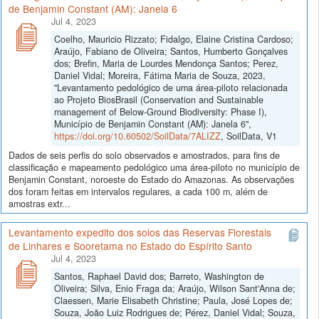
de Benjamin Constant (AM): Janela 6
Jul 4, 2023
Coelho, Mauricio Rizzato; Fidalgo, Elaine Cristina Cardoso;
Araújo, Fabiano de Oliveira; Santos, Humberto Gonçalves
dos; Brefin, Maria de Lourdes Mendonça Santos; Perez,
Daniel Vidal; Moreira, Fátima Maria de Souza, 2023,
"Levantamento pedológico de uma área-piloto relacionada
ao Projeto BiosBrasil (Conservation and Sustainable
management of Below-Ground Biodiversity: Phase I),
Município de Benjamin Constant (AM): Janela 6",
https://doi.org/10.60502/SoilData/7ALIZZ
, SoilData, V1
Dados de seis perfis do solo observados e amostrados, para fins de
classificação e mapeamento pedológico uma área-piloto no município de
Benjamin Constant, noroeste do Estado do Amazonas. As observações
dos foram feitas em intervalos regulares, a cada 100 m, além de
amostras extr...
Levantamento expedito dos solos das Reservas Florestais
de Linhares e Sooretama no Estado do Espírito Santo
Jul 4, 2023
Santos, Raphael David dos; Barreto, Washington de
Oliveira; Silva, Enio Fraga da; Araújo, Wilson Sant'Anna de;
Claessen, Marie Elisabeth Christine; Paula, José Lopes de;
Souza, João Luiz Rodrigues de; Pérez, Daniel Vidal; Souza,