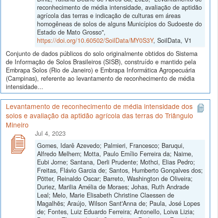
reconhecimento de média intensidade, avaliação de aptidão
agrícola das terras e indicação de culturas em áreas
homogêneas de solos de alguns Municípios do Sudoeste do
Estado de Mato Grosso",
https://doi.org/10.60502/SoilData/MY0S3Y
, SoilData, V1
Conjunto de dados públicos do solo originalmente obtidos do Sistema
de Informação de Solos Brasileiros (SISB), construído e mantido pela
Embrapa Solos (Rio de Janeiro) e Embrapa Informática Agropecuária
(Campinas), referente ao levantamento de reconhecimento de média
intensidade...
Levantamento de reconhecimento de média intensidade dos
solos e avaliação da aptidão agrícola das terras do Triângulo
Mineiro
Jul 4, 2023
Gomes, Idarê Azevedo; Palmieri, Francesco; Baruqui,
Alfredo Melhem; Motta, Paulo Emílio Ferreira da; Naime,
Eubi Jorne; Santana, Derli Prudente; Mothci, Elias Pedro;
Freitas, Flávio Garcia de; Santos, Humberto Gonçalves dos;
Pötter, Reinaldo Oscar; Barreto, Washington de Oliveira;
Duriez, Marilia Amélia de Moraes; Johas, Ruth Andrade
Leal; Melo, Marie Elisabeth Christine Claessen de
Magalhẽs; Araújo, Wilson Sant'Anna de; Paula, José Lopes
de; Fontes, Luiz Eduardo Ferreira; Antonello, Loiva Lizia;