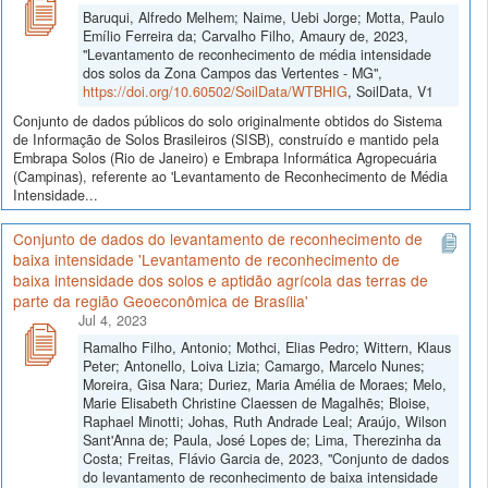
Baruqui, Alfredo Melhem; Naime, Uebi Jorge; Motta, Paulo
Emílio Ferreira da; Carvalho Filho, Amaury de, 2023,
"Levantamento de reconhecimento de média intensidade
dos solos da Zona Campos das Vertentes - MG",
https://doi.org/10.60502/SoilData/WTBHIG
, SoilData, V1
Conjunto de dados públicos do solo originalmente obtidos do Sistema
de Informação de Solos Brasileiros (SISB), construído e mantido pela
Embrapa Solos (Rio de Janeiro) e Embrapa Informática Agropecuária
(Campinas), referente ao 'Levantamento de Reconhecimento de Média
Intensidade...
Conjunto de dados do levantamento de reconhecimento de
baixa intensidade 'Levantamento de reconhecimento de
baixa intensidade dos solos e aptidão agrícola das terras de
parte da região Geoeconômica de Brasília'
Jul 4, 2023
Ramalho Filho, Antonio; Mothci, Elias Pedro; Wittern, Klaus
Peter; Antonello, Loiva Lizia; Camargo, Marcelo Nunes;
Moreira, Gisa Nara; Duriez, Maria Amélia de Moraes; Melo,
Marie Elisabeth Christine Claessen de Magalhẽs; Bloise,
Raphael Minotti; Johas, Ruth Andrade Leal; Araújo, Wilson
Sant'Anna de; Paula, José Lopes de; Lima, Therezinha da
Costa; Freitas, Flávio Garcia de, 2023, "Conjunto de dados
do levantamento de reconhecimento de baixa intensidade