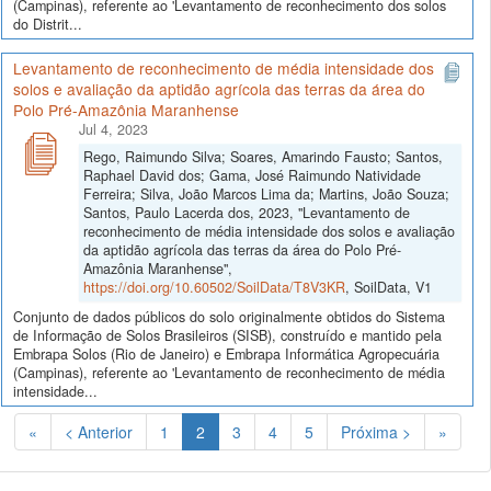
(Campinas), referente ao 'Levantamento de reconhecimento dos solos
do Distrit...
Levantamento de reconhecimento de média intensidade dos
solos e avaliação da aptidão agrícola das terras da área do
Polo Pré-Amazônia Maranhense
Jul 4, 2023
Rego, Raimundo Silva; Soares, Amarindo Fausto; Santos,
Raphael David dos; Gama, José Raimundo Natividade
Ferreira; Silva, João Marcos Lima da; Martins, João Souza;
Santos, Paulo Lacerda dos, 2023, "Levantamento de
reconhecimento de média intensidade dos solos e avaliação
da aptidão agrícola das terras da área do Polo Pré-
Amazônia Maranhense",
https://doi.org/10.60502/SoilData/T8V3KR
, SoilData, V1
Conjunto de dados públicos do solo originalmente obtidos do Sistema
de Informação de Solos Brasileiros (SISB), construído e mantido pela
Embrapa Solos (Rio de Janeiro) e Embrapa Informática Agropecuária
(Campinas), referente ao 'Levantamento de reconhecimento de média
intensidade...
(Atual)
«
< Anterior
1
2
3
4
5
Próxima >
»