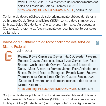
Valdir Luiz de, 2023, "Levantamento de reconhecimento dos
solos do Estado do Paraná - Tomos 1 e 2",
https://doi.org/10.60502/SoilData/1JZSEE
, SoilData, V1
Conjunto de dados públicos do solo originalmente obtidos do Sistema
de Informação de Solos Brasileiros (SISB), construído e mantido pela
Embrapa Solos (Rio de Janeiro) e Embrapa Informática Agropecuária
(Campinas), referente ao 'Levantamento de reconhecimento dos solos
do Estado...
Dados de 'Levantamento de reconhecimento dos solos do
Distrito Federal'
Jul 4, 2023
Freitas, Flávio Garcia de; Gomes, Idarê Azevedo; Ferreira,
Roberto Chaves; Antonello, Loiva Lizia; Gomes, Ney Pinto;
Barreto, Washington de Oliveira; Paula, José Lopes de;
Duriez, Maria Amélia de Moraes; Johas, Ruth Andrade Leal;
Bloise, Raphael Minotti; Rodrigues, Evanda Maria; Bezerra,
Therezinha da Costa Lima; Chaffin, Claudio Edson, 2023,
"Dados de 'Levantamento de reconhecimento dos solos do
Distrito Federal'",
https://doi.org/10.60502/SoilData/OAPKMD
, SoilData, V1
Conjunto de dados públicos do solo originalmente obtidos do Sistema
de Informação de Solos Brasileiros (SISB), construído e mantido pela
Embrapa Solos (Rio de Janeiro) e Embrapa Informática Agropecuária