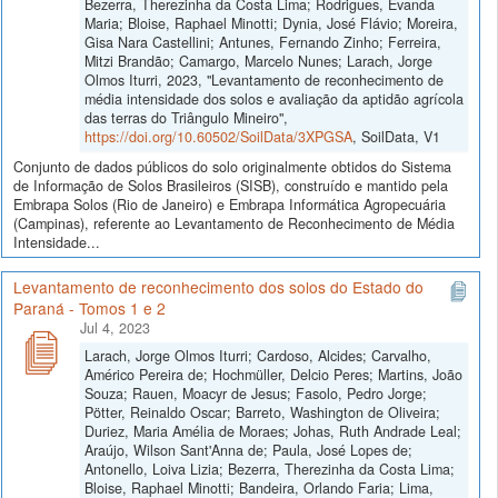
Bezerra, Therezinha da Costa Lima; Rodrigues, Evanda
Maria; Bloise, Raphael Minotti; Dynia, José Flávio; Moreira,
Gisa Nara Castellini; Antunes, Fernando Zinho; Ferreira,
Mitzi Brandão; Camargo, Marcelo Nunes; Larach, Jorge
Olmos Iturri, 2023, "Levantamento de reconhecimento de
média intensidade dos solos e avaliação da aptidão agrícola
das terras do Triângulo Mineiro",
https://doi.org/10.60502/SoilData/3XPGSA
, SoilData, V1
Conjunto de dados públicos do solo originalmente obtidos do Sistema
de Informação de Solos Brasileiros (SISB), construído e mantido pela
Embrapa Solos (Rio de Janeiro) e Embrapa Informática Agropecuária
(Campinas), referente ao Levantamento de Reconhecimento de Média
Intensidade...
Levantamento de reconhecimento dos solos do Estado do
Paraná - Tomos 1 e 2
Jul 4, 2023
Larach, Jorge Olmos Iturri; Cardoso, Alcides; Carvalho,
Américo Pereira de; Hochmüller, Delcio Peres; Martins, João
Souza; Rauen, Moacyr de Jesus; Fasolo, Pedro Jorge;
Pötter, Reinaldo Oscar; Barreto, Washington de Oliveira;
Duriez, Maria Amélia de Moraes; Johas, Ruth Andrade Leal;
Araújo, Wilson Sant'Anna de; Paula, José Lopes de;
Antonello, Loiva Lizia; Bezerra, Therezinha da Costa Lima;
Bloise, Raphael Minotti; Bandeira, Orlando Faria; Lima,