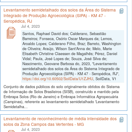
Levantamento semidetalhado dos solos da Área do Sistema
Integrado de Produção Agroecológica (SIPA) - KM 47 -
Seropédica, RJ
Jul 4, 2023
Santos, Raphael David dos; Calderano, Sebastião
Barreiros; Fonseca, Osório Oscar Marques da; Lemos,
Aroaldo Lopes; Calderano Filho, Braz; Barreto, Washington
de Oliveira; Araújo, Wilson Sant'Anna de; Melo, Marie
Elisabeth Christine Claessen de Magalhẽs; Pérez, Daniel
Vidal; Paula, José Lopes de; Souza, José Silva de;
Nascimento, Geovane Barbosa do, 2023, "Levantamento
semidetalhado dos solos da Área do Sistema Integrado de
Produção Agroecológica (SIPA) - KM 47 - Seropédica, RJ",
https://doi.org/10.60502/SoilData/U1ZJHU
, SoilData, V1
Conjunto de dados públicos do solo originalmente obtidos do Sistema
de Informação de Solos Brasileiros (SISB), construído e mantido pela
Embrapa Solos (Rio de Janeiro) e Embrapa Informática Agropecuária
(Campinas), referente ao levantamento semidetalhado 'Levantamento
Semidetalha...
Levantamento de reconhecimento de média intensidade dos
solos da Zona Campos das Vertentes - MG
Jul 4, 2023