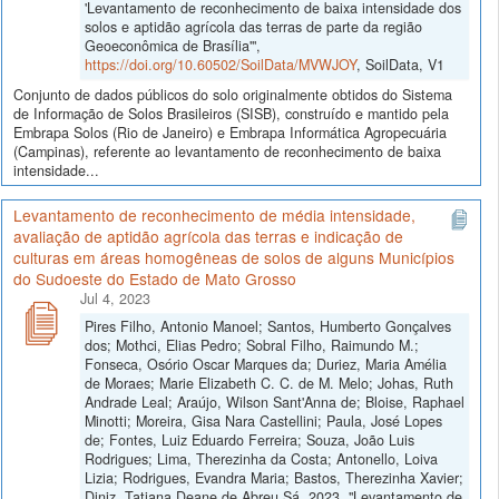
'Levantamento de reconhecimento de baixa intensidade dos
solos e aptidão agrícola das terras de parte da região
Geoeconômica de Brasília'",
https://doi.org/10.60502/SoilData/MVWJOY
, SoilData, V1
Conjunto de dados públicos do solo originalmente obtidos do Sistema
de Informação de Solos Brasileiros (SISB), construído e mantido pela
Embrapa Solos (Rio de Janeiro) e Embrapa Informática Agropecuária
(Campinas), referente ao levantamento de reconhecimento de baixa
intensidade...
Levantamento de reconhecimento de média intensidade,
avaliação de aptidão agrícola das terras e indicação de
culturas em áreas homogêneas de solos de alguns Municípios
do Sudoeste do Estado de Mato Grosso
Jul 4, 2023
Pires Filho, Antonio Manoel; Santos, Humberto Gonçalves
dos; Mothci, Elias Pedro; Sobral Filho, Raimundo M.;
Fonseca, Osório Oscar Marques da; Duriez, Maria Amélia
de Moraes; Marie Elizabeth C. C. de M. Melo; Johas, Ruth
Andrade Leal; Araújo, Wilson Sant'Anna de; Bloise, Raphael
Minotti; Moreira, Gisa Nara Castellini; Paula, José Lopes
de; Fontes, Luiz Eduardo Ferreira; Souza, João Luis
Rodrigues; Lima, Therezinha da Costa; Antonello, Loiva
Lizia; Rodrigues, Evandra Maria; Bastos, Therezinha Xavier;
Diniz, Tatiana Deane de Abreu Sá, 2023, "Levantamento de