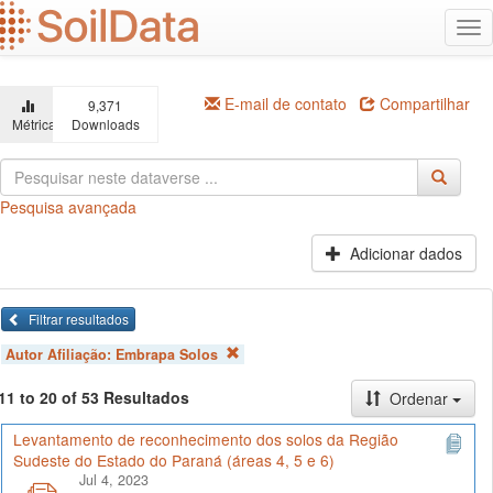
Ir
Alt
para
na
o
conteúdo
principal
E-mail de contato
Compartilhar
9,371
Métricas
Downloads
Pesquisa avançada
Adicionar dados
Filtrar resultados
Autor Afiliação:
Embrapa Solos
11 to 20 of 53 Resultados
Ordenar
Levantamento de reconhecimento dos solos da Região
Sudeste do Estado do Paraná (áreas 4, 5 e 6)
Jul 4, 2023