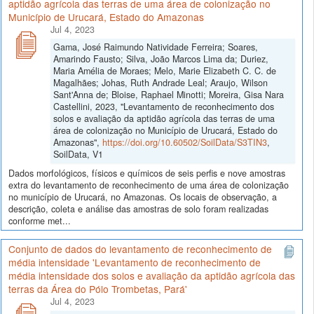
aptidão agrícola das terras de uma área de colonização no
Município de Urucará, Estado do Amazonas
Jul 4, 2023
Gama, José Raimundo Natividade Ferreira; Soares,
Amarindo Fausto; Silva, João Marcos Lima da; Duriez,
Maria Amélia de Moraes; Melo, Marie Elizabeth C. C. de
Magalhães; Johas, Ruth Andrade Leal; Araujo, Wilson
Sant'Anna de; Bloise, Raphael Minotti; Moreira, Gisa Nara
Castellini, 2023, "Levantamento de reconhecimento dos
solos e avaliação da aptidão agrícola das terras de uma
área de colonização no Município de Urucará, Estado do
Amazonas",
https://doi.org/10.60502/SoilData/S3TIN3
,
SoilData, V1
Dados morfológicos, físicos e químicos de seis perfis e nove amostras
extra do levantamento de reconhecimento de uma área de colonização
no município de Urucará, no Amazonas. Os locais de observação, a
descrição, coleta e análise das amostras de solo foram realizadas
conforme met...
Conjunto de dados do levantamento de reconhecimento de
média intensidade 'Levantamento de reconhecimento de
média intensidade dos solos e avaliação da aptidão agrícola das
terras da Área do Pólo Trombetas, Pará'
Jul 4, 2023