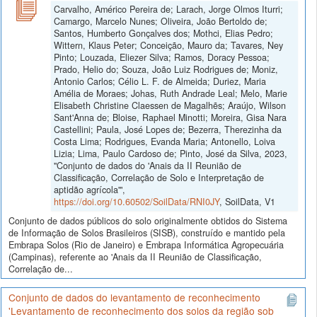
Carvalho, Américo Pereira de; Larach, Jorge Olmos Iturri;
Camargo, Marcelo Nunes; Oliveira, João Bertoldo de;
Santos, Humberto Gonçalves dos; Mothci, Elias Pedro;
Wittern, Klaus Peter; Conceição, Mauro da; Tavares, Ney
Pinto; Louzada, Eliezer Silva; Ramos, Doracy Pessoa;
Prado, Helio do; Souza, João Luiz Rodrigues de; Moniz,
Antonio Carlos; Célio L. F. de Almeida; Duriez, Maria
Amélia de Moraes; Johas, Ruth Andrade Leal; Melo, Marie
Elisabeth Christine Claessen de Magalhẽs; Araújo, Wilson
Sant'Anna de; Bloise, Raphael Minotti; Moreira, Gisa Nara
Castellini; Paula, José Lopes de; Bezerra, Therezinha da
Costa Lima; Rodrigues, Evanda Maria; Antonello, Loiva
Lizia; Lima, Paulo Cardoso de; Pinto, José da Silva, 2023,
"Conjunto de dados do 'Anais da II Reunião de
Classificação, Correlação de Solo e Interpretação de
aptidão agrícola'",
https://doi.org/10.60502/SoilData/RNI0JY
, SoilData, V1
Conjunto de dados públicos do solo originalmente obtidos do Sistema
de Informação de Solos Brasileiros (SISB), construído e mantido pela
Embrapa Solos (Rio de Janeiro) e Embrapa Informática Agropecuária
(Campinas), referente ao 'Anais da II Reunião de Classificação,
Correlação de...
Conjunto de dados do levantamento de reconhecimento
'Levantamento de reconhecimento dos solos da região sob