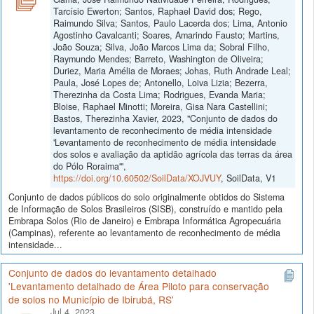
Tarcísio Ewerton; Santos, Raphael David dos; Rego,
Raimundo Silva; Santos, Paulo Lacerda dos; Lima, Antonio
Agostinho Cavalcanti; Soares, Amarindo Fausto; Martins,
João Souza; Silva, João Marcos Lima da; Sobral Filho,
Raymundo Mendes; Barreto, Washington de Oliveira;
Duriez, Maria Amélia de Moraes; Johas, Ruth Andrade Leal;
Paula, José Lopes de; Antonello, Loiva Lizia; Bezerra,
Therezinha da Costa Lima; Rodrigues, Evanda Maria;
Bloise, Raphael Minotti; Moreira, Gisa Nara Castellini;
Bastos, Therezinha Xavier, 2023, "Conjunto de dados do
levantamento de reconhecimento de média intensidade
'Levantamento de reconhecimento de média intensidade
dos solos e avaliação da aptidão agrícola das terras da área
do Pólo Roraima'",
https://doi.org/10.60502/SoilData/XOJVUY
, SoilData, V1
Conjunto de dados públicos do solo originalmente obtidos do Sistema
de Informação de Solos Brasileiros (SISB), construído e mantido pela
Embrapa Solos (Rio de Janeiro) e Embrapa Informática Agropecuária
(Campinas), referente ao levantamento de reconhecimento de média
intensidade...
Conjunto de dados do levantamento detalhado
'Levantamento detalhado de Área Piloto para conservação
de solos no Município de Ibirubá, RS'
Jul 4, 2023