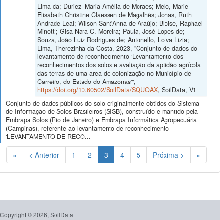
Lima da; Duriez, Maria Amélia de Moraes; Melo, Marie
Elisabeth Christine Claessen de Magalhẽs; Johas, Ruth
Andrade Leal; Wilson Sant'Anna de Araújo; Bloise, Raphael
Minotti; Gisa Nara C. Moreira; Paula, José Lopes de;
Souza, João Luiz Rodrigues de; Antonello, Loiva Lizia;
Lima, Therezinha da Costa, 2023, "Conjunto de dados do
levantamento de reconhecimento 'Levantamento dos
reconhecimentos dos solos e avaliação da aptidão agrícola
das terras de uma area de colonização no Município de
Carreiro, do Estado do Amazonas'",
https://doi.org/10.60502/SoilData/SQUQAX
, SoilData, V1
Conjunto de dados públicos do solo originalmente obtidos do Sistema
de Informação de Solos Brasileiros (SISB), construído e mantido pela
Embrapa Solos (Rio de Janeiro) e Embrapa Informática Agropecuária
(Campinas), referente ao levantamento de reconhecimento
'LEVANTAMENTO DE RECO...
(Atual)
«
< Anterior
1
2
3
4
5
Próxima >
»
Copyright © 2026, SoilData