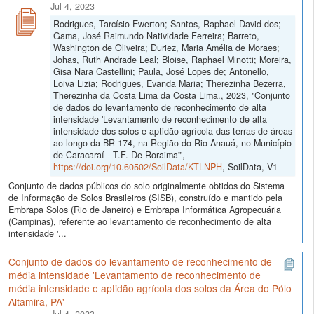
Jul 4, 2023
Rodrigues, Tarcísio Ewerton; Santos, Raphael David dos;
Gama, José Raimundo Natividade Ferreira; Barreto,
Washington de Oliveira; Duriez, Maria Amélia de Moraes;
Johas, Ruth Andrade Leal; Bloise, Raphael Minotti; Moreira,
Gisa Nara Castellini; Paula, José Lopes de; Antonello,
Loiva Lizia; Rodrigues, Evanda Maria; Therezinha Bezerra,
Therezinha da Costa Lima da Costa Lima., 2023, "Conjunto
de dados do levantamento de reconhecimento de alta
intensidade 'Levantamento de reconhecimento de alta
intensidade dos solos e aptidão agrícola das terras de áreas
ao longo da BR-174, na Região do Rio Anauá, no Município
de Caracaraí - T.F. De Roraima'",
https://doi.org/10.60502/SoilData/KTLNPH
, SoilData, V1
Conjunto de dados públicos do solo originalmente obtidos do Sistema
de Informação de Solos Brasileiros (SISB), construído e mantido pela
Embrapa Solos (Rio de Janeiro) e Embrapa Informática Agropecuária
(Campinas), referente ao levantamento de reconhecimento de alta
intensidade '...
Conjunto de dados do levantamento de reconhecimento de
média intensidade 'Levantamento de reconhecimento de
média intensidade e aptidão agrícola dos solos da Área do Pólo
Altamira, PA'
Jul 4, 2023