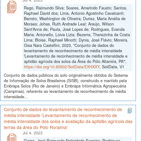
Rego, Raimundo Silva; Soares, Amarindo Fausto; Santos,
Raphael David dos; Lima, Antonio Agostinho Cavalcanti;
Barreto, Washington de Oliveira; Duriez, Maria Amélia de
Moraes; Johas, Ruth Andrade Leal; Araújo, Wilson
Sant'Anna de; Paula, José Lopes de; Rodrigues, Evanda
Maria; Antonello, Loiva Lizia; Bezerra, Therezinha da Costa
Lima; Bloise, Raphael Minotti; Dynia, José Flávio; Moreira,
Gisa Nara Castellini, 2023, "Conjunto de dados do
levantamento de reconhecimento de média intensidade
'Levantamento de reconhecimento de média intensidade e
aptidão agrícola dos solos da Área do Pólo Altamira, PA'",
https://doi.org/10.60502/SoilData/EXHXXY
, SoilData, V1
Conjunto de dados públicos do solo originalmente obtidos do Sistema
de Informação de Solos Brasileiros (SISB), construído e mantido pela
Embrapa Solos (Rio de Janeiro) e Embrapa Informática Agropecuária
(Campinas), referente ao levantamento de reconhecimento de média
intensidade...
Conjunto de dados do levantamento de reconhecimento de
média intensidade 'Levantamento de reconhecimento de
média intensidade dos solos e avaliação da aptidão agrícola das
terras da área do Pólo Roraima'
Jul 4, 2023
Gama, José Raimundo Natividade Ferreira; Rodrigues,