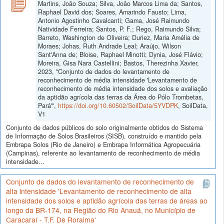
Martins, João Souza; Silva, João Marcos Lima da; Santos,
Raphael David dos; Soares, Amarindo Fausto; Lima,
Antonio Agostinho Cavalcanti; Gama, José Raimundo
Natividade Ferreira; Santos, P. F.; Rego, Raimundo Silva;
Barreto, Washington de Oliveira; Duriez, Maria Amélia de
Moraes; Johas, Ruth Andrade Leal; Araújo, Wilson
Sant'Anna de; Bloise, Raphael Minotti; Dynia, José Flávio;
Moreira, Gisa Nara Castellini; Bastos, Therezinha Xavier,
2023, "Conjunto de dados do levantamento de
reconhecimento de média intensidade 'Levantamento de
reconhecimento de média intensidade dos solos e avaliação
da aptidão agrícola das terras da Área do Pólo Trombetas,
Pará'",
https://doi.org/10.60502/SoilData/5YVDPK
, SoilData,
V1
Conjunto de dados públicos do solo originalmente obtidos do Sistema
de Informação de Solos Brasileiros (SISB), construído e mantido pela
Embrapa Solos (Rio de Janeiro) e Embrapa Informática Agropecuária
(Campinas), referente ao levantamento de reconhecimento de média
intensidade...
Conjunto de dados do levantamento de reconhecimento de
alta intensidade 'Levantamento de reconhecimento de alta
intensidade dos solos e aptidão agrícola das terras de áreas ao
longo da BR-174, na Região do Rio Anauá, no Município de
Caracaraí - T.F. De Roraima'