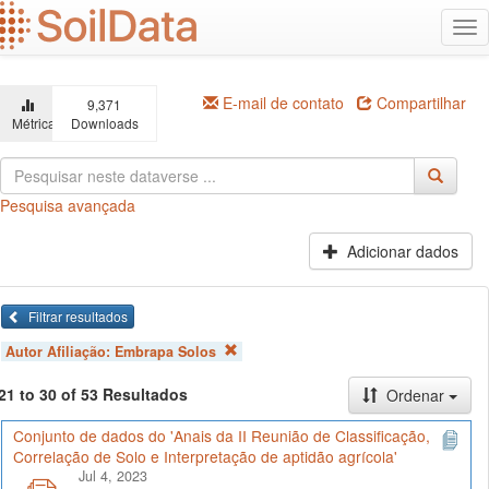
Ir
Alt
para
na
o
conteúdo
principal
E-mail de contato
Compartilhar
9,371
Métricas
Downloads
Pesquisa avançada
Adicionar dados
Filtrar resultados
Autor Afiliação:
Embrapa Solos
21 to 30 of 53 Resultados
Ordenar
Conjunto de dados do 'Anais da II Reunião de Classificação,
Correlação de Solo e Interpretação de aptidão agrícola'
Jul 4, 2023