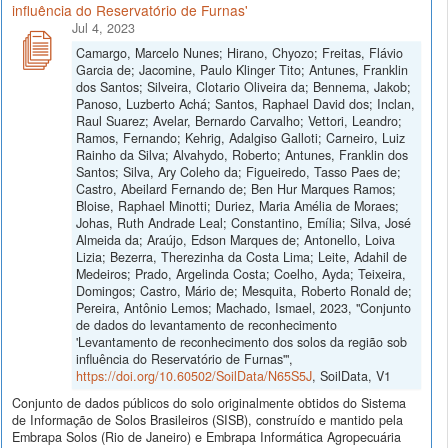
influência do Reservatório de Furnas'
Jul 4, 2023
Camargo, Marcelo Nunes; Hirano, Chyozo; Freitas, Flávio
Garcia de; Jacomine, Paulo Klinger Tito; Antunes, Franklin
dos Santos; Silveira, Clotario Oliveira da; Bennema, Jakob;
Panoso, Luzberto Achá; Santos, Raphael David dos; Inclan,
Raul Suarez; Avelar, Bernardo Carvalho; Vettori, Leandro;
Ramos, Fernando; Kehrig, Adalgiso Galloti; Carneiro, Luiz
Rainho da Silva; Alvahydo, Roberto; Antunes, Franklin dos
Santos; Silva, Ary Coleho da; Figueiredo, Tasso Paes de;
Castro, Abeilard Fernando de; Ben Hur Marques Ramos;
Bloise, Raphael Minotti; Duriez, Maria Amélia de Moraes;
Johas, Ruth Andrade Leal; Constantino, Emília; Silva, José
Almeida da; Araújo, Edson Marques de; Antonello, Loiva
Lizia; Bezerra, Therezinha da Costa Lima; Leite, Adahil de
Medeiros; Prado, Argelinda Costa; Coelho, Ayda; Teixeira,
Domingos; Castro, Mário de; Mesquita, Roberto Ronald de;
Pereira, Antônio Lemos; Machado, Ismael, 2023, "Conjunto
de dados do levantamento de reconhecimento
'Levantamento de reconhecimento dos solos da região sob
influência do Reservatório de Furnas'",
https://doi.org/10.60502/SoilData/N65S5J
, SoilData, V1
Conjunto de dados públicos do solo originalmente obtidos do Sistema
de Informação de Solos Brasileiros (SISB), construído e mantido pela
Embrapa Solos (Rio de Janeiro) e Embrapa Informática Agropecuária