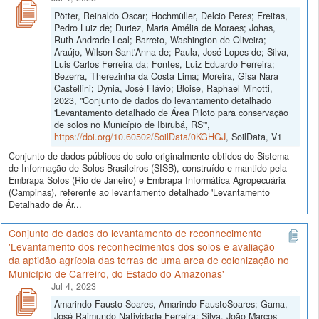
Pötter, Reinaldo Oscar; Hochmüller, Delcio Peres; Freitas,
Pedro Luiz de; Duriez, Maria Amélia de Moraes; Johas,
Ruth Andrade Leal; Barreto, Washington de Oliveira;
Araújo, Wilson Sant'Anna de; Paula, José Lopes de; Silva,
Luis Carlos Ferreira da; Fontes, Luiz Eduardo Ferreira;
Bezerra, Therezinha da Costa Lima; Moreira, Gisa Nara
Castellini; Dynia, José Flávio; Bloise, Raphael Minotti,
2023, "Conjunto de dados do levantamento detalhado
'Levantamento detalhado de Área Piloto para conservação
de solos no Município de Ibirubá, RS'",
https://doi.org/10.60502/SoilData/0KGHGJ
, SoilData, V1
Conjunto de dados públicos do solo originalmente obtidos do Sistema
de Informação de Solos Brasileiros (SISB), construído e mantido pela
Embrapa Solos (Rio de Janeiro) e Embrapa Informática Agropecuária
(Campinas), referente ao levantamento detalhado 'Levantamento
Detalhado de Ár...
Conjunto de dados do levantamento de reconhecimento
'Levantamento dos reconhecimentos dos solos e avaliação
da aptidão agrícola das terras de uma area de colonização no
Município de Carreiro, do Estado do Amazonas'
Jul 4, 2023
Amarindo Fausto Soares, Amarindo FaustoSoares; Gama,
José Raimundo Natividade Ferreira; Silva, João Marcos