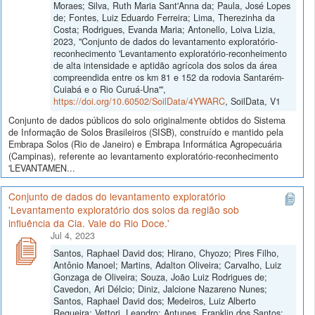
Moraes; Silva, Ruth Maria Sant'Anna da; Paula, José Lopes
de; Fontes, Luiz Eduardo Ferreira; Lima, Therezinha da
Costa; Rodrigues, Evanda Maria; Antonello, Loiva Lizia,
2023, "Conjunto de dados do levantamento exploratório-
reconhecimento 'Levantamento exploratório-reconheimento
de alta intensidade e aptidão agrícola dos solos da área
compreendida entre os km 81 e 152 da rodovia Santarém-
Cuiabá e o Rio Curuá-Una'",
https://doi.org/10.60502/SoilData/4YWARC
, SoilData, V1
Conjunto de dados públicos do solo originalmente obtidos do Sistema
de Informação de Solos Brasileiros (SISB), construído e mantido pela
Embrapa Solos (Rio de Janeiro) e Embrapa Informática Agropecuária
(Campinas), referente ao levantamento exploratório-reconhecimento
'LEVANTAMEN...
Conjunto de dados do levantamento exploratório
'Levantamento exploratório dos solos da região sob
influência da Cia. Vale do Rio Doce.'
Jul 4, 2023
Santos, Raphael David dos; Hirano, Chyozo; Pires Filho,
Antônio Manoel; Martins, Adalton Oliveira; Carvalho, Luiz
Gonzaga de Oliveira; Souza, João Luiz Rodrigues de;
Cavedon, Ari Délcio; Diniz, Jalcione Nazareno Nunes;
Santos, Raphael David dos; Medeiros, Luiz Alberto
Regueira; Vettori, Leandro; Antunes, Franklin dos Santos;