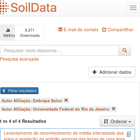
Ir
Alt
para
na
o
conteúdo
principal
E-mail de contato
Compartilhar
9,371
Métricas
Downloads
Pesquisa avançada
Adicionar dados
Filtrar resultados
Autor Afiliação:
Embrapa Solos
Autor Afiliação:
Universidade Federal do Rio de Janeiro
1 to 4 of 4 Resultados
Ordenar
Levantamento de reconhecimento de média intensidade dos
solos e avaliação da aptidão agrícola das terras de uma área