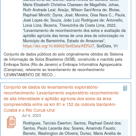
Marie Elisabeth Christine Claessen de Magalhẽs; Johas,
Ruth Andrade Leal; Araújo, Wilson Sant'Anna de; Bloise,
Raphael Minotti; Dynia, José; Moreira, Gisa Nara C.; Paula,
José Lopes de; Souza, João Luiz Rodrigues de; Antonello,
Loiva Lizia; Bezerra, Therezinha da Costa Lima, 2023,
"Levantamento de reconhecimento dos solos e avaliação da
aptidão agrícola das terras de uma área de colonização no
Município de Barreirinha, Estado do Amazonas",
https://doi.org/10.60502/SoilData/KEPJJT
, SoilData, V1
Conjunto de dados públicos do solo originalmente obtidos do Sistema
de Informação de Solos Brasileiros (SISB), construído e mantido pela
Embrapa Solos (Rio de Janeiro) e Embrapa Informática Agropecuária
(Campinas), referente ao levantamento de reconhecimento
'LEVANTAMENTO DE RECO...
Conjunto de dados do levantamento exploratório-
reconhecimento 'Levantamento exploratório-reconheimento
de alta intensidade e aptidão agrícola dos solos da área
compreendida entre os km 81 e 152 da rodovia Santarém-
Cuiabá e o Rio Curuá-Una'
Jul 4, 2023
Rodrigues, Tarcísio Ewerton; Santos, Raphael David dos;
Santos, Paulo Lacerda dos; Soares, Amarindo Fausto;
Barreto, Washington de Oliveira; Duriez, Maria Amélia de