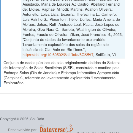
Anastácio, Maria de Lourdes A.; Castro, Abeilard Fernand
de; Bloise, Raphael Minotti; Martins, Adalton Oliveira;
Antonello, Loiva Lizia; Bezerra, Therezinha L.; Carneiro,
Luis Rainho S.; Pierantoni, Hélio; Duriez, Maria Amélia de
Moraes; Johas, Ruth Andrade Leal; Paula, José Lopes de;
Moreira, Giza Nara C.; Barreto, Washington de Oliveira;
Fontes, Fausto de Oliveira; Zikan, José Francisco B., 2023,
"Conjunto de dados do levantamento exploratório
'Levantamento exploratório dos solos da região sob
influência da Cia. Vale do Rio Doce.'",
https://doi.org/10.60502/SoilData/6CSBVT
, SoilData, V1
Conjunto de dados públicos do solo originalmente obtidos do Sistema
de Informação de Solos Brasileiros (SISB), construído e mantido pela
Embrapa Solos (Rio de Janeiro) e Embrapa Informática Agropecuária
(Campinas), referente ao levantamento exploratório 'Levantamento
Exploratório...
Copyright © 2026, SoilData
Desenvolvido por