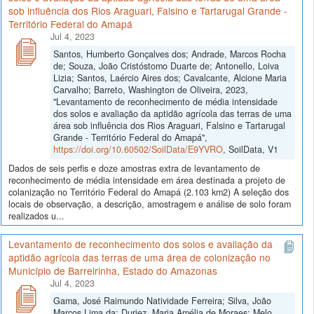
sob influência dos Rios Araguari, Falsino e Tartarugal Grande -
Território Federal do Amapá
Jul 4, 2023
Santos, Humberto Gonçalves dos; Andrade, Marcos Rocha
de; Souza, João Cristóstomo Duarte de; Antonello, Loiva
Lizia; Santos, Laércio Aires dos; Cavalcante, Alcione Maria
Carvalho; Barreto, Washington de Oliveira, 2023,
"Levantamento de reconhecimento de média intensidade
dos solos e avaliação da aptidão agrícola das terras de uma
área sob influência dos Rios Araguari, Falsino e Tartarugal
Grande - Território Federal do Amapá",
https://doi.org/10.60502/SoilData/E9YVRO
, SoilData, V1
Dados de seis perfis e doze amostras extra de levantamento de
reconhecimento de média intensidade em área destinada a projeto de
colanização no Território Federal do Amapá (2.103 km2) A seleção dos
locais de observação, a descrição, amostragem e análise de solo foram
realizados u...
Levantamento de reconhecimento dos solos e avaliação da
aptidão agrícola das terras de uma área de colonização no
Município de Barreirinha, Estado do Amazonas
Jul 4, 2023
Gama, José Raimundo Natividade Ferreira; Silva, João
Marcos Lima da; Duriez, Maria Amélia de Moraes; Melo,