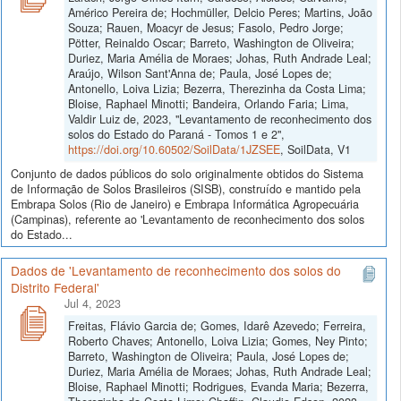
Américo Pereira de; Hochmüller, Delcio Peres; Martins, João
Souza; Rauen, Moacyr de Jesus; Fasolo, Pedro Jorge;
Pötter, Reinaldo Oscar; Barreto, Washington de Oliveira;
Duriez, Maria Amélia de Moraes; Johas, Ruth Andrade Leal;
Araújo, Wilson Sant'Anna de; Paula, José Lopes de;
Antonello, Loiva Lizia; Bezerra, Therezinha da Costa Lima;
Bloise, Raphael Minotti; Bandeira, Orlando Faria; Lima,
Valdir Luiz de, 2023, "Levantamento de reconhecimento dos
solos do Estado do Paraná - Tomos 1 e 2",
https://doi.org/10.60502/SoilData/1JZSEE
, SoilData, V1
Conjunto de dados públicos do solo originalmente obtidos do Sistema
de Informação de Solos Brasileiros (SISB), construído e mantido pela
Embrapa Solos (Rio de Janeiro) e Embrapa Informática Agropecuária
(Campinas), referente ao 'Levantamento de reconhecimento dos solos
do Estado...
Dados de 'Levantamento de reconhecimento dos solos do
Distrito Federal'
Jul 4, 2023
Freitas, Flávio Garcia de; Gomes, Idarê Azevedo; Ferreira,
Roberto Chaves; Antonello, Loiva Lizia; Gomes, Ney Pinto;
Barreto, Washington de Oliveira; Paula, José Lopes de;
Duriez, Maria Amélia de Moraes; Johas, Ruth Andrade Leal;
Bloise, Raphael Minotti; Rodrigues, Evanda Maria; Bezerra,