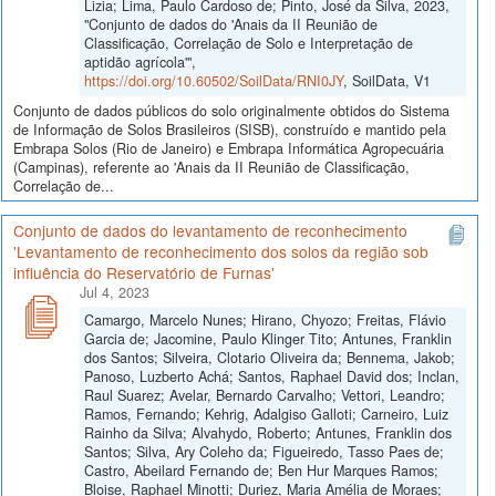
Lizia; Lima, Paulo Cardoso de; Pinto, José da Silva, 2023,
"Conjunto de dados do 'Anais da II Reunião de
Classificação, Correlação de Solo e Interpretação de
aptidão agrícola'",
https://doi.org/10.60502/SoilData/RNI0JY
, SoilData, V1
Conjunto de dados públicos do solo originalmente obtidos do Sistema
de Informação de Solos Brasileiros (SISB), construído e mantido pela
Embrapa Solos (Rio de Janeiro) e Embrapa Informática Agropecuária
(Campinas), referente ao 'Anais da II Reunião de Classificação,
Correlação de...
Conjunto de dados do levantamento de reconhecimento
'Levantamento de reconhecimento dos solos da região sob
influência do Reservatório de Furnas'
Jul 4, 2023
Camargo, Marcelo Nunes; Hirano, Chyozo; Freitas, Flávio
Garcia de; Jacomine, Paulo Klinger Tito; Antunes, Franklin
dos Santos; Silveira, Clotario Oliveira da; Bennema, Jakob;
Panoso, Luzberto Achá; Santos, Raphael David dos; Inclan,
Raul Suarez; Avelar, Bernardo Carvalho; Vettori, Leandro;
Ramos, Fernando; Kehrig, Adalgiso Galloti; Carneiro, Luiz
Rainho da Silva; Alvahydo, Roberto; Antunes, Franklin dos
Santos; Silva, Ary Coleho da; Figueiredo, Tasso Paes de;
Castro, Abeilard Fernando de; Ben Hur Marques Ramos;
Bloise, Raphael Minotti; Duriez, Maria Amélia de Moraes;