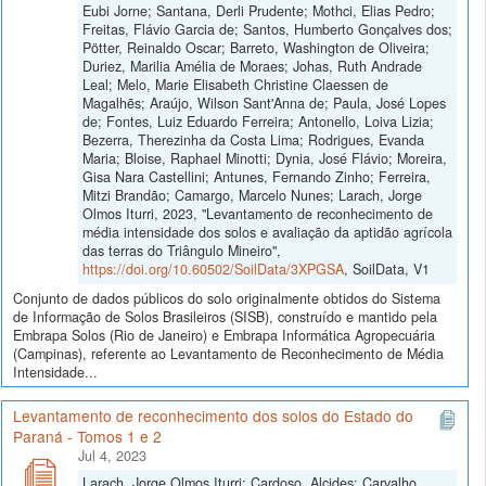
Eubi Jorne; Santana, Derli Prudente; Mothci, Elias Pedro;
Freitas, Flávio Garcia de; Santos, Humberto Gonçalves dos;
Pötter, Reinaldo Oscar; Barreto, Washington de Oliveira;
Duriez, Marilia Amélia de Moraes; Johas, Ruth Andrade
Leal; Melo, Marie Elisabeth Christine Claessen de
Magalhẽs; Araújo, Wilson Sant'Anna de; Paula, José Lopes
de; Fontes, Luiz Eduardo Ferreira; Antonello, Loiva Lizia;
Bezerra, Therezinha da Costa Lima; Rodrigues, Evanda
Maria; Bloise, Raphael Minotti; Dynia, José Flávio; Moreira,
Gisa Nara Castellini; Antunes, Fernando Zinho; Ferreira,
Mitzi Brandão; Camargo, Marcelo Nunes; Larach, Jorge
Olmos Iturri, 2023, "Levantamento de reconhecimento de
média intensidade dos solos e avaliação da aptidão agrícola
das terras do Triângulo Mineiro",
https://doi.org/10.60502/SoilData/3XPGSA
, SoilData, V1
Conjunto de dados públicos do solo originalmente obtidos do Sistema
de Informação de Solos Brasileiros (SISB), construído e mantido pela
Embrapa Solos (Rio de Janeiro) e Embrapa Informática Agropecuária
(Campinas), referente ao Levantamento de Reconhecimento de Média
Intensidade...
Levantamento de reconhecimento dos solos do Estado do
Paraná - Tomos 1 e 2
Jul 4, 2023
Larach, Jorge Olmos Iturri; Cardoso, Alcides; Carvalho,