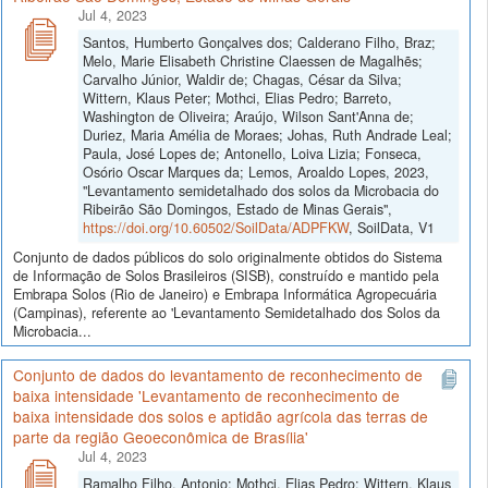
Jul 4, 2023
Santos, Humberto Gonçalves dos; Calderano Filho, Braz;
Melo, Marie Elisabeth Christine Claessen de Magalhẽs;
Carvalho Júnior, Waldir de; Chagas, César da Silva;
Wittern, Klaus Peter; Mothci, Elias Pedro; Barreto,
Washington de Oliveira; Araújo, Wilson Sant'Anna de;
Duriez, Maria Amélia de Moraes; Johas, Ruth Andrade Leal;
Paula, José Lopes de; Antonello, Loiva Lizia; Fonseca,
Osório Oscar Marques da; Lemos, Aroaldo Lopes, 2023,
"Levantamento semidetalhado dos solos da Microbacia do
Ribeirão São Domingos, Estado de Minas Gerais",
https://doi.org/10.60502/SoilData/ADPFKW
, SoilData, V1
Conjunto de dados públicos do solo originalmente obtidos do Sistema
de Informação de Solos Brasileiros (SISB), construído e mantido pela
Embrapa Solos (Rio de Janeiro) e Embrapa Informática Agropecuária
(Campinas), referente ao 'Levantamento Semidetalhado dos Solos da
Microbacia...
Conjunto de dados do levantamento de reconhecimento de
baixa intensidade 'Levantamento de reconhecimento de
baixa intensidade dos solos e aptidão agrícola das terras de
parte da região Geoeconômica de Brasília'
Jul 4, 2023
Ramalho Filho, Antonio; Mothci, Elias Pedro; Wittern, Klaus