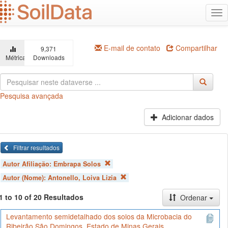
Ir
Alt
para
na
o
conteúdo
principal
E-mail de contato
Compartilhar
9,371
Métricas
Downloads
Pesquisa avançada
Adicionar dados
Filtrar resultados
Autor Afiliação:
Embrapa Solos
Autor (Nome):
Antonello, Loiva Lizia
1 to 10 of 20 Resultados
Ordenar
Levantamento semidetalhado dos solos da Microbacia do
Ribeirão São Domingos, Estado de Minas Gerais