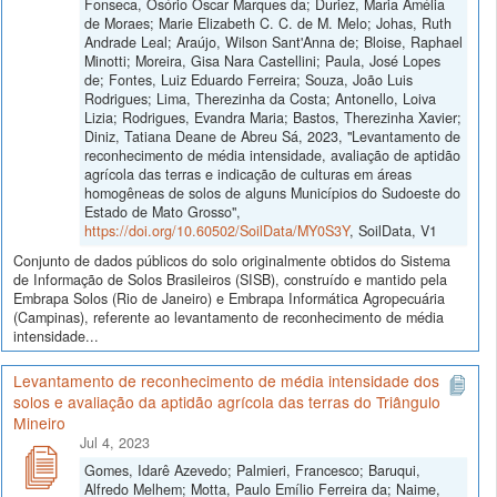
Fonseca, Osório Oscar Marques da; Duriez, Maria Amélia
de Moraes; Marie Elizabeth C. C. de M. Melo; Johas, Ruth
Andrade Leal; Araújo, Wilson Sant'Anna de; Bloise, Raphael
Minotti; Moreira, Gisa Nara Castellini; Paula, José Lopes
de; Fontes, Luiz Eduardo Ferreira; Souza, João Luis
Rodrigues; Lima, Therezinha da Costa; Antonello, Loiva
Lizia; Rodrigues, Evandra Maria; Bastos, Therezinha Xavier;
Diniz, Tatiana Deane de Abreu Sá, 2023, "Levantamento de
reconhecimento de média intensidade, avaliação de aptidão
agrícola das terras e indicação de culturas em áreas
homogêneas de solos de alguns Municípios do Sudoeste do
Estado de Mato Grosso",
https://doi.org/10.60502/SoilData/MY0S3Y
, SoilData, V1
Conjunto de dados públicos do solo originalmente obtidos do Sistema
de Informação de Solos Brasileiros (SISB), construído e mantido pela
Embrapa Solos (Rio de Janeiro) e Embrapa Informática Agropecuária
(Campinas), referente ao levantamento de reconhecimento de média
intensidade...
Levantamento de reconhecimento de média intensidade dos
solos e avaliação da aptidão agrícola das terras do Triângulo
Mineiro
Jul 4, 2023
Gomes, Idarê Azevedo; Palmieri, Francesco; Baruqui,
Alfredo Melhem; Motta, Paulo Emílio Ferreira da; Naime,