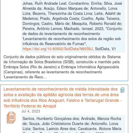
Johas, Ruth Andrade Leal; Constantino, Emília; Silva, José
Almeida da; Araújo, Edson Marques de; Antonello, Loiva
Lizia; Bezerra, Therezinha da Costa Lima; Leite, Adahil de
Medeiros; Prado, Argelinda Costa; Coelho, Ayda; Teixeira,
Domingos; Castro, Mário de; Mesquita, Roberto Ronald de;
Pereira, Antônio Lemos; Machado, Ismael, 2023, "Conjunto
de dados do levantamento de reconhecimento
'Levantamento de reconhecimento dos solos da região sob
influência do Reservatório de Furnas'",
https://doi.org/10.60502/SoilData/N65S5J
, SoilData, V1
Conjunto de dados públicos do solo originalmente obtidos do Sistema
de Informação de Solos Brasileiros (SISB), construído e mantido pela
Embrapa Solos (Rio de Janeiro) e Embrapa Informática Agropecuária
(Campinas), referente ao levantamento de reconhecimento
'Levantamento de Reco...
Levantamento de reconhecimento de média intensidade dos
solos e avaliação da aptidão agrícola das terras de uma área
sob influência dos Rios Araguari, Falsino e Tartarugal Grande -
Território Federal do Amapá
Jul 4, 2023
Santos, Humberto Gonçalves dos; Andrade, Marcos Rocha
de; Souza, João Cristóstomo Duarte de; Antonello, Loiva
Lizia; Santos, Laércio Aires dos; Cavalcante, Alcione Maria