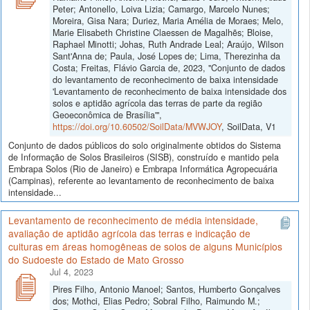
Peter; Antonello, Loiva Lizia; Camargo, Marcelo Nunes;
Moreira, Gisa Nara; Duriez, Maria Amélia de Moraes; Melo,
Marie Elisabeth Christine Claessen de Magalhẽs; Bloise,
Raphael Minotti; Johas, Ruth Andrade Leal; Araújo, Wilson
Sant'Anna de; Paula, José Lopes de; Lima, Therezinha da
Costa; Freitas, Flávio Garcia de, 2023, "Conjunto de dados
do levantamento de reconhecimento de baixa intensidade
'Levantamento de reconhecimento de baixa intensidade dos
solos e aptidão agrícola das terras de parte da região
Geoeconômica de Brasília'",
https://doi.org/10.60502/SoilData/MVWJOY
, SoilData, V1
Conjunto de dados públicos do solo originalmente obtidos do Sistema
de Informação de Solos Brasileiros (SISB), construído e mantido pela
Embrapa Solos (Rio de Janeiro) e Embrapa Informática Agropecuária
(Campinas), referente ao levantamento de reconhecimento de baixa
intensidade...
Levantamento de reconhecimento de média intensidade,
avaliação de aptidão agrícola das terras e indicação de
culturas em áreas homogêneas de solos de alguns Municípios
do Sudoeste do Estado de Mato Grosso
Jul 4, 2023
Pires Filho, Antonio Manoel; Santos, Humberto Gonçalves
dos; Mothci, Elias Pedro; Sobral Filho, Raimundo M.;