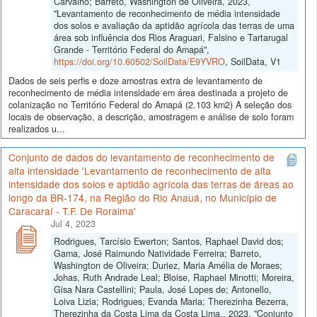
Carvalho; Barreto, Washington de Oliveira, 2023,
"Levantamento de reconhecimento de média intensidade
dos solos e avaliação da aptidão agrícola das terras de uma
área sob influência dos Rios Araguari, Falsino e Tartarugal
Grande - Território Federal do Amapá",
https://doi.org/10.60502/SoilData/E9YVRO
, SoilData, V1
Dados de seis perfis e doze amostras extra de levantamento de
reconhecimento de média intensidade em área destinada a projeto de
colanização no Território Federal do Amapá (2.103 km2) A seleção dos
locais de observação, a descrição, amostragem e análise de solo foram
realizados u...
Conjunto de dados do levantamento de reconhecimento de
alta intensidade 'Levantamento de reconhecimento de alta
intensidade dos solos e aptidão agrícola das terras de áreas ao
longo da BR-174, na Região do Rio Anauá, no Município de
Caracaraí - T.F. De Roraima'
Jul 4, 2023
Rodrigues, Tarcísio Ewerton; Santos, Raphael David dos;
Gama, José Raimundo Natividade Ferreira; Barreto,
Washington de Oliveira; Duriez, Maria Amélia de Moraes;
Johas, Ruth Andrade Leal; Bloise, Raphael Minotti; Moreira,
Gisa Nara Castellini; Paula, José Lopes de; Antonello,
Loiva Lizia; Rodrigues, Evanda Maria; Therezinha Bezerra,
Therezinha da Costa Lima da Costa Lima., 2023, "Conjunto