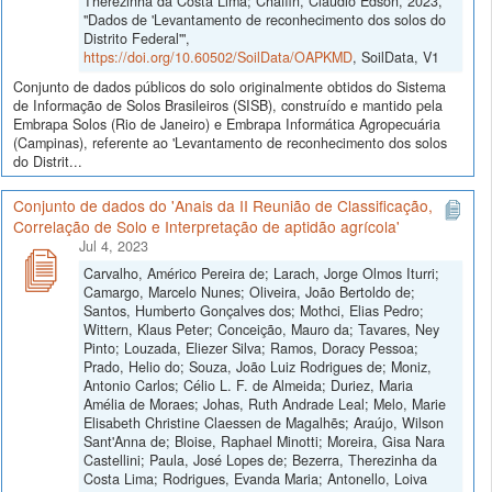
Therezinha da Costa Lima; Chaffin, Claudio Edson, 2023,
"Dados de 'Levantamento de reconhecimento dos solos do
Distrito Federal'",
https://doi.org/10.60502/SoilData/OAPKMD
, SoilData, V1
Conjunto de dados públicos do solo originalmente obtidos do Sistema
de Informação de Solos Brasileiros (SISB), construído e mantido pela
Embrapa Solos (Rio de Janeiro) e Embrapa Informática Agropecuária
(Campinas), referente ao 'Levantamento de reconhecimento dos solos
do Distrit...
Conjunto de dados do 'Anais da II Reunião de Classificação,
Correlação de Solo e Interpretação de aptidão agrícola'
Jul 4, 2023
Carvalho, Américo Pereira de; Larach, Jorge Olmos Iturri;
Camargo, Marcelo Nunes; Oliveira, João Bertoldo de;
Santos, Humberto Gonçalves dos; Mothci, Elias Pedro;
Wittern, Klaus Peter; Conceição, Mauro da; Tavares, Ney
Pinto; Louzada, Eliezer Silva; Ramos, Doracy Pessoa;
Prado, Helio do; Souza, João Luiz Rodrigues de; Moniz,
Antonio Carlos; Célio L. F. de Almeida; Duriez, Maria
Amélia de Moraes; Johas, Ruth Andrade Leal; Melo, Marie
Elisabeth Christine Claessen de Magalhẽs; Araújo, Wilson
Sant'Anna de; Bloise, Raphael Minotti; Moreira, Gisa Nara
Castellini; Paula, José Lopes de; Bezerra, Therezinha da
Costa Lima; Rodrigues, Evanda Maria; Antonello, Loiva