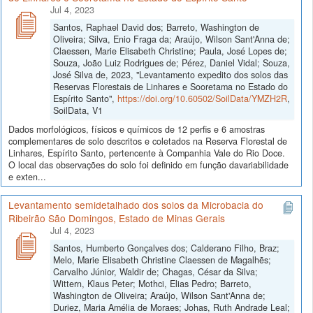
Jul 4, 2023
Santos, Raphael David dos; Barreto, Washington de
Oliveira; Silva, Enio Fraga da; Araújo, Wilson Sant'Anna de;
Claessen, Marie Elisabeth Christine; Paula, José Lopes de;
Souza, João Luiz Rodrigues de; Pérez, Daniel Vidal; Souza,
José Silva de, 2023, "Levantamento expedito dos solos das
Reservas Florestais de Linhares e Sooretama no Estado do
Espírito Santo",
https://doi.org/10.60502/SoilData/YMZH2R
,
SoilData, V1
Dados morfológicos, físicos e químicos de 12 perfis e 6 amostras
complementares de solo descritos e coletados na Reserva Florestal de
Linhares, Espírito Santo, pertencente à Companhia Vale do Rio Doce.
O local das observações do solo foi definido em função davariabilidade
e exten...
Levantamento semidetalhado dos solos da Microbacia do
Ribeirão São Domingos, Estado de Minas Gerais
Jul 4, 2023
Santos, Humberto Gonçalves dos; Calderano Filho, Braz;
Melo, Marie Elisabeth Christine Claessen de Magalhẽs;
Carvalho Júnior, Waldir de; Chagas, César da Silva;
Wittern, Klaus Peter; Mothci, Elias Pedro; Barreto,
Washington de Oliveira; Araújo, Wilson Sant'Anna de;
Duriez, Maria Amélia de Moraes; Johas, Ruth Andrade Leal;