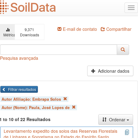
Ir
Alt
para
na
o
conteúdo
principal
E-mail de contato
Compartilhar
9,371
Métricas
Downloads
Pesquisa avançada
Adicionar dados
Filtrar resultados
Autor Afiliação:
Embrapa Solos
Autor (Nome):
Paula, José Lopes de
1 to 10 of 22 Resultados
Ordenar
Levantamento expedito dos solos das Reservas Florestais
de Linhares e Sooretama no Estado do Espírito Santo