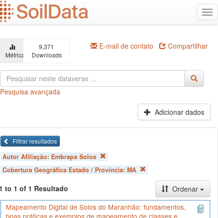
Ir
Alt
para
na
o
conteúdo
principal
E-mail de contato
Compartilhar
9,371
Métricas
Downloads
Pesquisa avançada
Adicionar dados
Filtrar resultados
Autor Afiliação:
Embrapa Solos
Cobertura Geográfica Estado / Província:
MA
1 to 1 of 1 Resultado
Ordenar
Mapeamento Digital de Solos do Maranhão: fundamentos,
boas práticas e exemplos de mapeamento de classes e