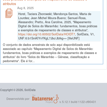
atributos
Aug 8, 2025
Horst, Taciara Zborowski; Mendonça-Santos, Maria de
Lourdes; Jean Michel Moura-Bueno; Samuel-Rosa,
Alessandro; Pretto, Ana Caroline, 2025, "Mapeamento
Digital de Solos do Maranhão: fundamentos, boas práticas
e exemplos de mapeamento de classes e atributos",
https://doi.org/10.60502/SoilData/HOIDT7
, SoilData, V1,
UNF:6:b1SmKIYvYKgL7Jbc/Jbtkg== [fileUNF]
O conjunto de dados amostrais de solo aqui disponibilizado está
associado ao capítulo “Mapeamento Digital de Solos do Maranhão:
fundamentos, boas práticas e exemplos de mapeamento de classes e
atributos” do livro "Solos do Maranhão – Gênese, classificação e
pedometria". Ele é for...
Copyright © 2026, SoilData
Desenvolvido por
v. 5.12.1 build 1122-cf90431