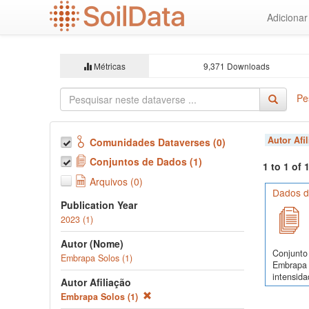
Ir
Adiciona
para
o
conteúdo
principal
Métricas
9,371 Downloads
Pe
Autor Afi
Comunidades Dataverses (0)
Conjuntos de Dados (1)
1 to 1 of
Arquivos (0)
Dados d
Publication Year
2023 (1)
Autor (Nome)
Conjunto 
Embrapa Solos (1)
Embrapa 
intensida
Autor Afiliação
Embrapa Solos (1)