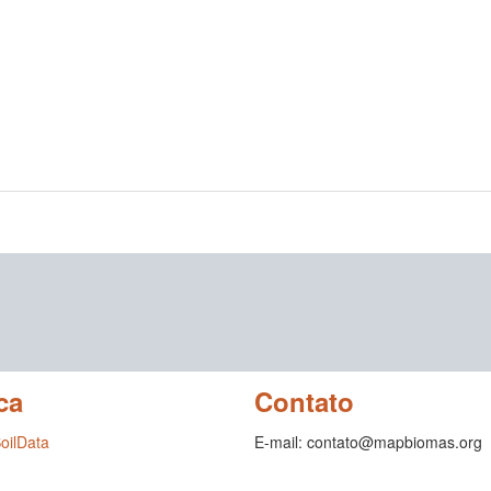
ca
Contato
SoilData
E-mail: contato@mapbiomas.org