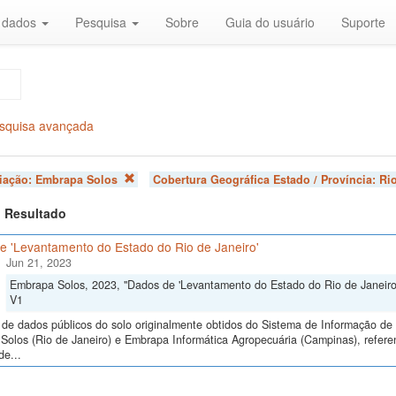
r dados
Pesquisa
Sobre
Guia do usuário
Suporte
squisa avançada
liação:
Embrapa Solos
Cobertura Geográfica Estado / Província:
Ri
 1 Resultado
e 'Levantamento do Estado do Rio de Janeiro'
Jun 21, 2023
Embrapa Solos, 2023, "Dados de 'Levantamento do Estado do Rio de Janeiro
V1
de dados públicos do solo originalmente obtidos do Sistema de Informação de S
Solos (Rio de Janeiro) e Embrapa Informática Agropecuária (Campinas), refer
de...