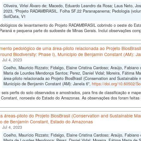
Oliveira, Virlei Álvaro de; Macedo, Eduardo Leandro da Rosa; Laus Neto, Jos
2023, "Projeto RADAMBRASIL. Folha SF.22 Paranapanema; Pedologia (volu
SoilData, V1
dológicos de levantamento do Projeto RADAMBRASIL cobrindo o oeste do Esta
Paraná e pequena parte do sudoeste de Minas Gerais. Inclui observações compil
mento pedológico de uma área-piloto relacionada ao Projeto BiosBras
ound Biodiversity: Phase I), Município de Benjamin Constant (AM): Ja
Jul 4, 2023
Coelho, Mauricio Rizzato; Fidalgo, Elaine Cristina Cardoso; Araújo, Fabiano 
Maria de Lourdes Mendonça Santos; Perez, Daniel Vidal; Moreira, Fátima M
área-piloto relacionada ao Projeto BiosBrasil (Conservation and Sustainable
Município de Benjamin Constant (AM): Janela 6",
https://doi.org/10.60502/S
seis perfis do solo observados e amostrados, para fins de classificação e ma
 Constant, noroeste do Estado do Amazonas. As observações dos foram feitas 
s áreas-piloto do Projeto BiosBrasil (Conservation and Sustainable M
io de Benjamin Constant, Estado do Amazonas
Jul 4, 2023
Coelho, Maurício Rizzato; Fidalgo, Elaine Cristina Cardoso; Araújo, Fabiano
Maria de Lourdes Mendonça; Pérez, Daniel Vidal; Moreira, Fátima Maria de So