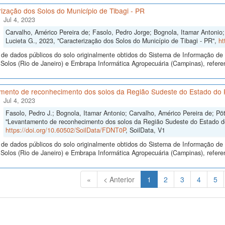
ização dos Solos do Município de Tibagi - PR
Jul 4, 2023
Carvalho, Américo Pereira de; Fasolo, Pedro Jorge; Bognola, Itamar Antonio; 
Lucieta G., 2023, "Caracterização dos Solos do Município de Tibagi - PR",
ht
de dados públicos do solo originalmente obtidos do Sistema de Informação de S
olos (Rio de Janeiro) e Embrapa Informática Agropecuária (Campinas), referen
mento de reconhecimento dos solos da Região Sudeste do Estado do P
Jul 4, 2023
Fasolo, Pedro J.; Bognola, Itamar Antonio; Carvalho, Américo Pereira de; Pöt
"Levantamento de reconhecimento dos solos da Região Sudeste do Estado do 
https://doi.org/10.60502/SoilData/FDNT0P
, SoilData, V1
de dados públicos do solo originalmente obtidos do Sistema de Informação de S
Solos (Rio de Janeiro) e Embrapa Informática Agropecuária (Campinas), refer
(Atual)
«
< Anterior
1
2
3
4
5