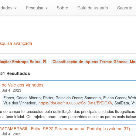
r dados
Pesquisa
Sobre
Guia do usuário
Suporte
squisa avançada
liação:
Embrapa Solos
Classificação de tópicos Termo:
Gênese, Mor
f 51 Resultados
s do Vale dos Vinhedos
Jul 4, 2023
Flores, Carlos Alberto; Pötter, Reinaldo Oscar; Sarmento, Eliana Casco; Web
Vale dos Vinhedos",
https://doi.org/10.60502/SoilData/BKOGXV
, SoilData, V1
o de campo foi precedido pela delimitação das principais unidades fisiográfica
 na fase inicial. Os trajetos foram foram percorridos desde as partes mais baixa
 RADAMBRASIL. Folha SF.22 Paranapanema; Pedologia (volume 37)
Jul 4, 2023