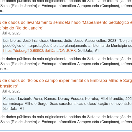
de dados públicos do solo originalmente obtidos do Sistema de Informação de S
Solos (Rio de Janeiro) e Embrapa Informática Agropecuária (Campinas), refer
a...
o de dados do levantamento semidetalhado 'Mapeamento pedológico e 
ípio do Rio de Janeiro'
Jul 4, 2023
Lumbreras, José Francisco; Gomes, João Bosco Vasconcellos, 2023, "Conju
pedológico e interpretações úteis ao planejamento ambiental do Município do 
https://doi.org/10.60502/SoilData/QNUCRX
, SoilData, V1
de dados públicos do solo originalmente obtidos do Sistema de Informação de S
Solos (Rio de Janeiro) e Embrapa Informática Agropecuária (Campinas), refer
o e...
 de dados do 'Solos do campo experimental da Embrapa Milho e Sorgo:
brasileiro'
Jul 4, 2023
Panoso, Luzberto Achá; Ramos, Doracy Pessoa; Ferreira, Mitzi Brandão, 202
da Embrapa Milho e Sorgo: Suas características e classificação no novo sistem
SoilData, V1
de dados públicos do solo originalmente obtidos do Sistema de Informação de S
Solos (Rio de Janeiro) e Embrapa Informática Agropecuária (Campinas), refer