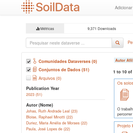
Ir
Adiciona
para
o
conteúdo
principal
Métricas
9,371 Downloads
Pe
Autor Afi
Comunidades Dataverses (0)
Conjuntos de Dados (51)
1 to 10 o
Arquivos (0)
Os solo
Publication Year
2023 (51)
Autor (Nome)
O trabalh
Johas, Ruth Andrade Leal (23)
percorrer
Bloise, Raphael Minotti (22)
Duriez, Maria Amélia de Moraes (22)
Projeto
Paula, José Lopes de (22)