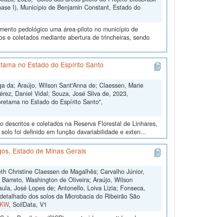
ase I), Município de Benjamin Constant, Estado do
amento pedológico uma área-piloto no município de
s e coletados mediante abertura de trincheiras, sendo
tama no Estado do Espírito Santo
ga da; Araújo, Wilson Sant'Anna de; Claessen, Marie
érez, Daniel Vidal; Souza, José Silva de, 2023,
retama no Estado do Espírito Santo",
o descritos e coletados na Reserva Florestal de Linhares,
olo foi definido em função davariabilidade e exten...
os, Estado de Minas Gerais
th Christine Claessen de Magalhẽs; Carvalho Júnior,
; Barreto, Washington de Oliveira; Araújo, Wilson
ula, José Lopes de; Antonello, Loiva Lizia; Fonseca,
etalhado dos solos da Microbacia do Ribeirão São
FKW
, SoilData, V1