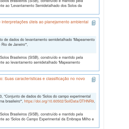
olos Brasileiros (SISB), construído e mantido pela
ente ao 'Levantamento Semidetalhado dos Solos da
interpretações úteis ao planejamento ambiental
nto de dados do levantamento semidetalhado 'Mapeamento
Rio de Janeiro'",
olos Brasileiros (SISB), construído e mantido pela
ente ao levantamento semidetalhado 'Mapeamento
 Suas características e classificação no novo
3, "Conjunto de dados do 'Solos do campo experimental
a brasileiro'",
https://doi.org/10.60502/SoilData/DTHNR9
,
olos Brasileiros (SISB), construído e mantido pela
ente ao 'Solos do Campo Experimental da Embrapa Milho e