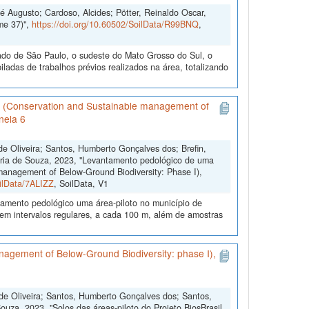
é Augusto; Cardoso, Alcides; Pötter, Reinaldo Oscar,
me 37)",
https://doi.org/10.60502/SoilData/R99BNQ
,
do de São Paulo, o sudeste do Mato Grosso do Sul, o
adas de trabalhos prévios realizados na área, totalizando
il (Conservation and Sustainable management of
nela 6
de Oliveira; Santos, Humberto Gonçalves dos; Brefin,
aria de Souza, 2023, "Levantamento pedológico de uma
 management of Below-Ground Biodiversity: Phase I),
oilData/7ALIZZ
, SoilData, V1
peamento pedológico uma área-piloto no município de
em intervalos regulares, a cada 100 m, além de amostras
anagement of Below-Ground Biodiversity: phase I),
 de Oliveira; Santos, Humberto Gonçalves dos; Santos,
uza, 2023, "Solos das áreas-piloto do Projeto BiosBrasil