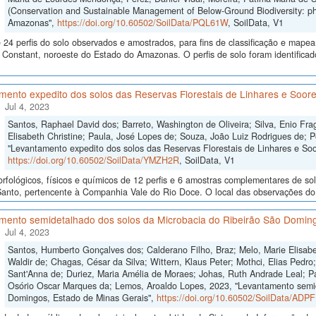
(Conservation and Sustainable Management of Below-Ground Biodiversity: ph
Amazonas",
https://doi.org/10.60502/SoilData/PQL61W
, SoilData, V1
24 perfis do solo observados e amostrados, para fins de classificação e mape
Constant, noroeste do Estado do Amazonas. O perfis de solo foram identificado
mento expedito dos solos das Reservas Florestais de Linhares e Soore
Jul 4, 2023
Santos, Raphael David dos; Barreto, Washington de Oliveira; Silva, Enio Fra
Elisabeth Christine; Paula, José Lopes de; Souza, João Luiz Rodrigues de; P
"Levantamento expedito dos solos das Reservas Florestais de Linhares e Soo
https://doi.org/10.60502/SoilData/YMZH2R
, SoilData, V1
fológicos, físicos e químicos de 12 perfis e 6 amostras complementares de sol
Santo, pertencente à Companhia Vale do Rio Doce. O local das observações do s
mento semidetalhado dos solos da Microbacia do Ribeirão São Doming
Jul 4, 2023
Santos, Humberto Gonçalves dos; Calderano Filho, Braz; Melo, Marie Elisabe
Waldir de; Chagas, César da Silva; Wittern, Klaus Peter; Mothci, Elias Pedro
Sant'Anna de; Duriez, Maria Amélia de Moraes; Johas, Ruth Andrade Leal; Pa
Osório Oscar Marques da; Lemos, Aroaldo Lopes, 2023, "Levantamento semid
Domingos, Estado de Minas Gerais",
https://doi.org/10.60502/SoilData/ADP