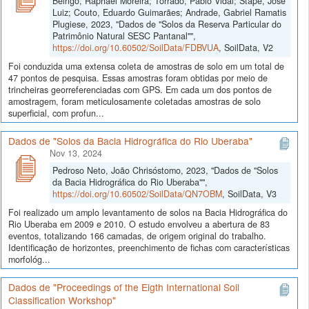
Beirigo, Raphael Moreira; Torrado, Pablo Vidal; Stape, José
Luiz; Couto, Eduardo Guimarães; Andrade, Gabriel Ramatis
Plugiese, 2023, "Dados de "Solos da Reserva Particular do
Patrimônio Natural SESC Pantanal"",
https://doi.org/10.60502/SoilData/FDBVUA
, SoilData, V2
Foi conduzida uma extensa coleta de amostras de solo em um total de
47 pontos de pesquisa. Essas amostras foram obtidas por meio de
trincheiras georreferenciadas com GPS. Em cada um dos pontos de
amostragem, foram meticulosamente coletadas amostras de solo
superficial, com profun...
Dados de "Solos da Bacia Hidrográfica do Rio Uberaba"
Nov 13, 2024
Pedroso Neto, João Chrisóstomo, 2023, "Dados de "Solos
da Bacia Hidrográfica do Rio Uberaba"",
https://doi.org/10.60502/SoilData/QN7OBM
, SoilData, V3
Foi realizado um amplo levantamento de solos na Bacia Hidrográfica do
Rio Uberaba em 2009 e 2010. O estudo envolveu a abertura de 83
eventos, totalizando 166 camadas, de origem original do trabalho.
Identificação de horizontes, preenchimento de fichas com características
morfológ...
Dados de "Proceedings of the Eigth International Soil
Classification Workshop"