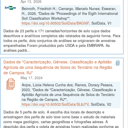
Apr 13, 2026
Beinroth, Friedrich H.; Camargo, Marcelo Nunes; Eswaran,
H., 2026, "Dados de "Proceedings of the Eigth International
Soil Classification Workshop"",
https://doi.org/10.60502/SoilData/BAGI6F
, SoilData, V1
Dados de 23 perfis e 171 camadas/horizontes de solo cujos dados
descritivos e analíticos completos são relatados da seguinte forma. Para
todos os perfis, dois conjuntos de análises se originaram de amostras
emparelhadas Foram produzidos pelo USDA e pela EMBRAPA. As
análises padrã...
Dados de "Caracterização, Gênese, Classificação e Aptidão
Agrícola de uma Sequência de Solos do Terciário na Região
de Campos, RJ"
May 17, 2024
Anjos, Lúcia Helena Cunha dos; Ramos, Doracy Pessoa,
2023, "Dados de "Caracterização, Gênese, Classificação e
Aptidão Agrícola de uma Sequência de Solos do Terciário
na Região de Campos, RJ"",
https://doi.org/10.60502/SoilData/SL8J7V
, SoilData, V2
Dados de 5 perfis de solo. A escolha dos locais de descrição e
amostragem dos perfis de solo teve como base o estudo de materiais
como mapa geológico, cartas geográficas e fotografias aéreas. A
descrição dos perfis e coleta de amostras foram realizadas conforme as