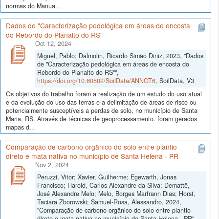
normas do Manua...
Dados de "Caracterização pedológica em áreas de encosta
do Rebordo do Planalto do RS"
Oct 12, 2024
Miguel, Pablo; Dalmolin, Ricardo Simão Diniz, 2023, "Dados
de "Caracterização pedológica em áreas de encosta do
Rebordo do Planalto do RS"",
https://doi.org/10.60502/SoilData/ANNOT6
, SoilData, V3
Os objetivos do trabalho foram a realização de um estudo do uso atual
e da evolução do uso das terras e a delimitação de áreas de risco ou
potencialmente susceptíveis a perdas de solo, no município de Santa
Maria, RS. Através de técnicas de geoprocessamento. foram gerados
mapas d...
Comparação de carbono orgânico do solo entre plantio
direto e mata nativa no município de Santa Helena - PR
Nov 2, 2024
Peruzzi, Vitor; Xavier, Guilherme; Egewarth, Jonas
Francisco; Harold, Carlos Alexandre da Silva; Demattê,
José Alexandre Melo; Melo, Borges Marfrann Dias; Horst,
Taciara Zborowski; Samuel-Rosa, Alessandro, 2024,
"Comparação de carbono orgânico do solo entre plantio
direto e mata nativa no município de Santa Helena - PR",