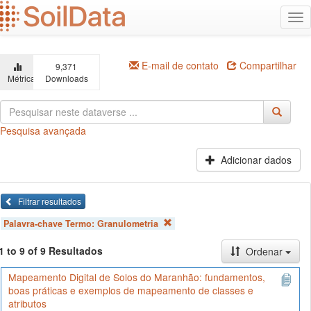
Ir
Alt
para
na
o
conteúdo
principal
E-mail de contato
Compartilhar
9,371
Métricas
Downloads
Pesquisa avançada
Adicionar dados
Filtrar resultados
Palavra-chave Termo:
Granulometria
1 to 9 of 9 Resultados
Ordenar
Mapeamento Digital de Solos do Maranhão: fundamentos,
boas práticas e exemplos de mapeamento de classes e
atributos