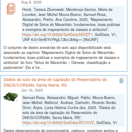
Aug 8, 2025
Horst, Taciara Zborowski; Mendonça-Santos, Maria de
Lourdes; Jean Michel Moura-Bueno; Samuel-Rosa,
Alessandro; Pretto, Ana Caroline, 2025, "Mapeamento
Digital de Solos do Maranhão: fundamentos, boas práticas
e exemplos de mapeamento de classes e atributos",
https://doi.org/10.60502/SoilData/HOIDT7
, SoilData, V1,
UNF:6:b1SmKIYvYKgL7Jbc/Jbtkg== [fileUNF]
O conjunto de dados amostrais de solo aqui disponibilizado está
associado ao capítulo “Mapeamento Digital de Solos do Maranhão:
fundamentos, boas práticas e exemplos de mapeamento de classes e
atributos” do livro "Solos do Maranhão – Gênese, classificação e
pedometria". Ele é for...
Dados do solo da área de captação do Reservatório do
DNOS/CORSAN, Santa Maria, RS
Jun 19, 2023
Samuel-Rosa, Alessandro; Miguel, Pablo; Moura-Bueno,
Jean Michel; Balbinot, Andrisa; Dalmolin, Ricardo Simão
Diniz; Anjos, Lúcia Helena Cunha dos, 2023, "Dados do
solo da área de captação do Reservatório do
DNOS/CORSAN, Santa Maria, RS",
https://doi.org/10.60502/SoilData/RCYUYZ
, SoilData, V1
Dados observacionais da granulometria, carbono, complexo sortivo e